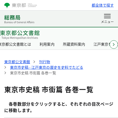
都全体で探す
東京都公文書館とは
利用案内
所蔵資料案内
江戸東京を知
東京都公文書館
刊行物
東京市史稿 - 江戸東京の歴史を史料でたどる
東京市史稿 市街篇 各巻一覧
東京市史稿 市街篇 各巻一覧
各巻数部分をクリックすると、それぞれの目次ページ
に移動します。