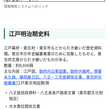
情報検索システムへのリンク
江戸明治期史料
江戸幕府・東京府・東京市などから引き継いだ歴史資料
類。東京市の市史編纂事業のために収集したものと、東
京府文庫から引き継いだものがある。
数量：約8,000冊
主な内容：江戸図、
御府内沿革図書、御府内備考、撰要
永久録、藤岡屋日記、八丈・三宅島関係文書、東京府文
献叢書
(江戸東京地誌類)等
八丈島民政資料・八丈島長戸路家文書（東京都文化財
指定）
大木喬任関係文書