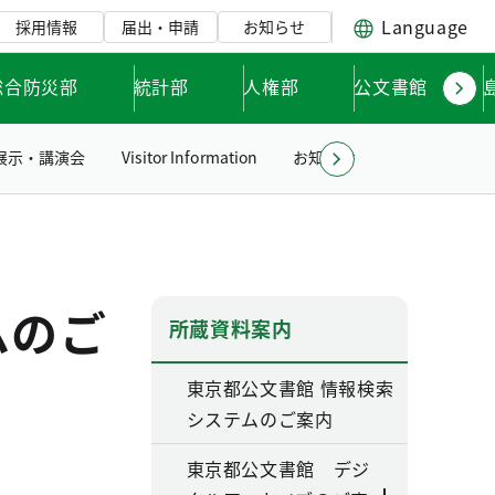
Language
採用情報
届出・申請
お知らせ
総合防災部
統計部
人権部
公文書館
展示・講演会
Visitor Information
お知らせ
リンク集
ムのご
所蔵資料案内
東京都公文書館 情報検索
システムのご案内
東京都公文書館 デジ