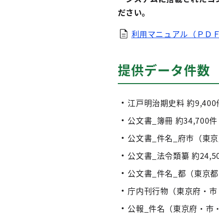
ださい。
利用マニュアル（ＰＤＦフ
提供データ件数
江戸明治期史料 約9,4
公文書_簿冊 約34,700件
公文書_件名_府市（東京府
公文書_法令類纂 約24,5
公文書_件名_都（東京都公
庁内刊行物（東京府・市・
公報_件名（東京府・市・都