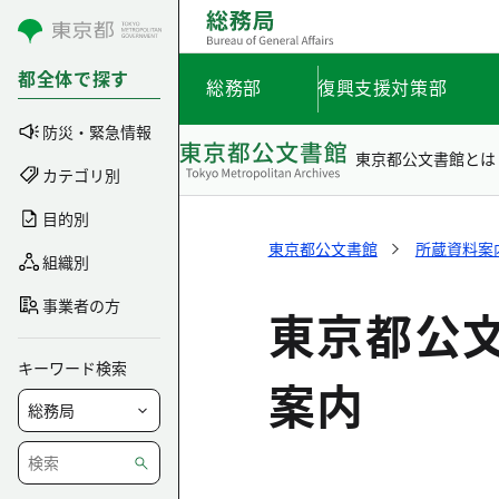
コンテンツにスキップ
都全体で探す
総務部
復興支援対策部
防災・緊急情報
東京都公文書館とは
カテゴリ別
目的別
東京都公文書館
所蔵資料案
組織別
事業者の方
東京都公
キーワード検索
案内