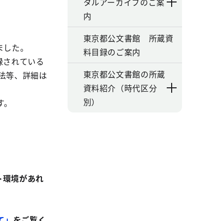
タルアーカイブのご案
内
東京都公文書館 所蔵資
ました。
料目録のご案内
録されている
東京都公文書館の所蔵
法等、詳細は
資料紹介（時代区分
別）
す。
ト環境があれ
て」
をご覧く