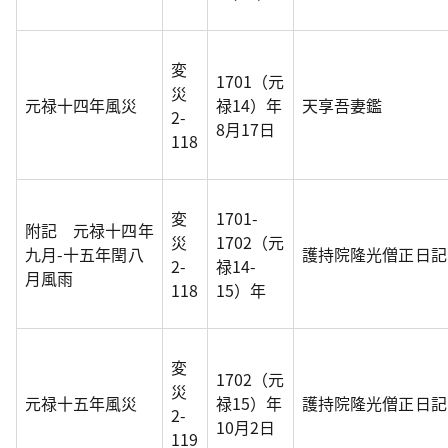
変
1701（元
災
元禄十四年風災
禄14）年
天享吾妻鑑
2-
8月17日
118
変
1701-
附記 元禄十四年
災
1702（元
九月-十五年閏八
護持院隆光僧正日記
2-
禄14-
月風雨
118
15）年
変
1702（元
災
元禄十五年風災
禄15）年
護持院隆光僧正日記
2-
10月2日
119