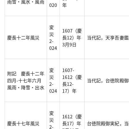
雨雪・風水・風雨
020
年
変
1607（慶
災
慶長十二年風災
長12）年
当代記，天享吾妻鑑
2-
3月9日
024
変
1607-
附記 慶長十二年
災
1612（慶
四月-十七年六月
当代記，台徳院殿御
2-
長12-
風雨・降雪・出水
024
17）年
変
1612（慶
災
慶長十七年風災
長17）年
台徳院殿御実紀，当
2-