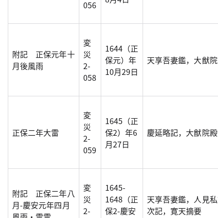
056
変
1644（正
附記 正保元年十
災
保元）年
天享吾妻鑑，大猷院
月後風雨
2-
10月29日
058
変
1645（正
災
正保二年大雷
保2）年6
慶延略記，大猷院殿
2-
月27日
059
変
1645-
附記 正保二年八
災
1648（正
天享吾妻鑑，人見私
月-慶安元年四月
2-
保2-慶安
次記，寛天摘要
風雨・雷雪