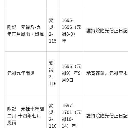
変
1695-
附記 元禄八-九
災
1696（元
護持院隆光僧正日記
年正月風雨・烈風
2-
禄8-9）
115
年
変
1696（元
災
元禄九年雨災
禄9）年9
承寛襍録，元禄宝永
2-
月9日
116
変
1697-
附記 元禄十年閏
災
1701（元
二月-十四年七月
護持院隆光僧正日記
2-
禄10-
風雨
116
14）年