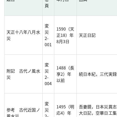
頁
変
1590（天
天正十八年八月水
災
正18）年
天正日記
災
2-
8月3日
001
変
1488（長
附記 古代ノ風水
災
享2）年
続日本紀，三代実録
災
2-
以前
004
変
1495（明
吾妻鏡，日本災異志
参考 古代近国ノ
災
応4）年
大日記，空華日工集
風水災
2-