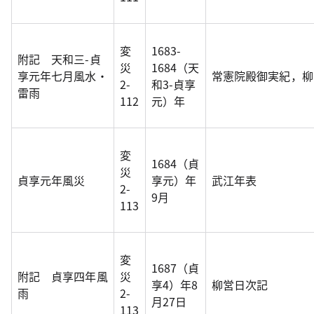
変
1683-
附記 天和三-貞
災
1684（天
享元年七月風水・
常憲院殿御実紀，柳
2-
和3-貞享
雷雨
112
元）年
変
1684（貞
災
貞享元年風災
享元）年
武江年表
2-
9月
113
変
1687（貞
附記 貞享四年風
災
享4）年8
柳営日次記
雨
2-
月27日
113