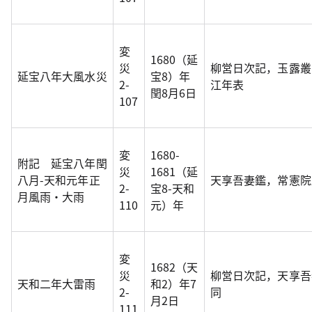
変
1680（延
災
柳営日次記，玉露叢
延宝八年大風水災
宝8）年
2-
江年表
閏8月6日
107
変
1680-
附記 延宝八年閏
災
1681（延
八月-天和元年正
天享吾妻鑑，常憲院
2-
宝8-天和
月風雨・大雨
110
元）年
変
1682（天
災
柳営日次記，天享吾
天和二年大雷雨
和2）年7
2-
同
月2日
111