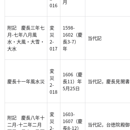
月
016
附記 慶長三年七
変
1598-
月-七年八月風
災
1602（慶
当代記
水・大風・大雪・
2-
長3-7）
大水
017
年
変
1606（慶
災
慶長十一年風水災
長11）年
当代記，慶長見聞書，
2-
5月25日
018
変
1603-
附記 慶長八年十
災
1607（慶
二月-十二年二月
当代記，台徳院殿御
2-
長8-12）