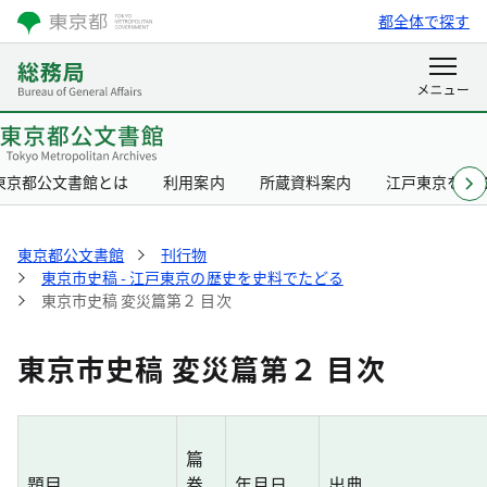
都全体で探す
東京都公文書館とは
利用案内
所蔵資料案内
江戸東京を知
東京都公文書館
刊行物
東京市史稿 - 江戸東京の歴史を史料でたどる
東京市史稿 変災篇第２ 目次
東京市史稿 変災篇第２ 目次
篇
題目
巻
年月日
出典