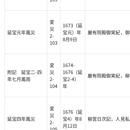
変
1673（延
災
延宝元年風災
宝元）年
厳有院殿御実紀，御
2-
8月9日
103
変
1674-
附記 延宝二-四
災
1676（延
厳有院殿御実紀，柳
年七月風雨
2-
宝2-4）
104
年
変
1676（延
災
延宝四年風災
宝4）年8
柳営日次記，人見私
2-
月12日
105