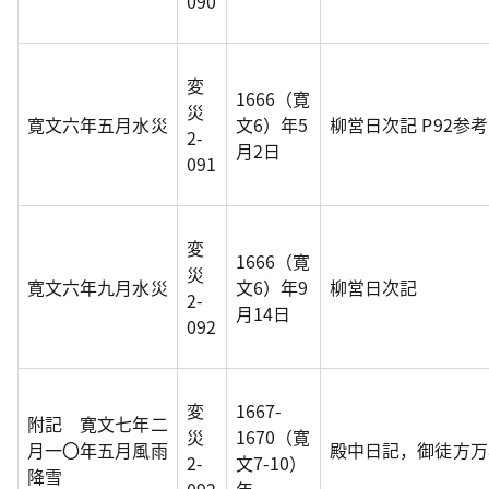
090
変
1666（寛
災
寛文六年五月水災
文6）年5
柳営日次記 P92参考
2-
月2日
091
変
1666（寛
災
寛文六年九月水災
文6）年9
柳営日次記
2-
月14日
092
変
1667-
附記 寛文七年二
災
1670（寛
月一〇年五月風雨
殿中日記，御徒方万
2-
文7-10）
降雪