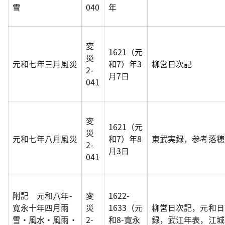
雪
040
年
変
1621（元
災
元和七年三月風災
和7）年3
柳営日次記
2-
月7日
041
変
1621（元
災
元和七年八月風災
和7）年8
東武実録，参考落穂集
2-
月3日
041
附記 元和八年-
変
1622-
寛永十年四月雨
災
1633（元
柳営日次記，元和日
雪・風水・風雨・
2-
和8-寛永
録，武江年表，江城