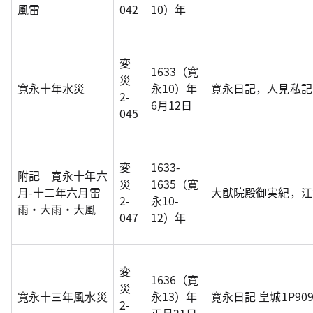
風雷
042
10）年
変
1633（寛
災
寛永十年水災
永10）年
寛永日記，人見私記
2-
6月12日
045
変
1633-
附記 寛永十年六
災
1635（寛
月-十二年六月雷
大猷院殿御実紀，江
2-
永10-
雨・大雨・大風
047
12）年
変
1636（寛
災
寛永十三年風水災
永13）年
寛永日記 皇城1P90
2-