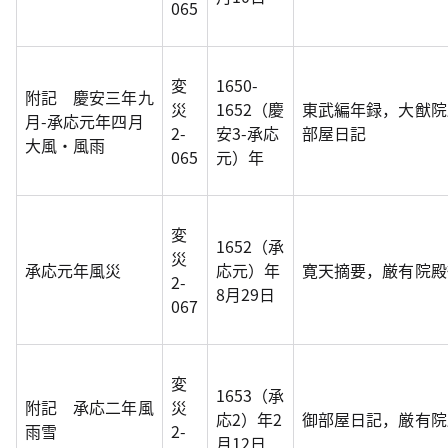
065
変
1650-
附記 慶安三年九
災
1652（慶
東武編年録，大猷院
月-承応元年四月
2-
安3-承応
部屋日記
大風・風雨
065
元）年
変
1652（承
災
承応元年風災
応元）年
寛天摘要，厳有院殿
2-
8月29日
067
変
1653（承
附記 承応二年風
災
応2）年2
御部屋日記，厳有院
雨雪
2-
月12日