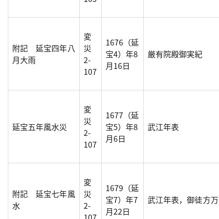
変
1676（延
附記 延宝四年八
災
宝4）年8
厳有院殿御実紀
月大雨
2-
月16日
107
変
1677（延
災
延宝五年風水災
宝5）年8
武江年表
2-
月6日
107
変
1679（延
附記 延宝七年風
災
宝7）年7
武江年表，御徒方万
水
2-
月22日
107