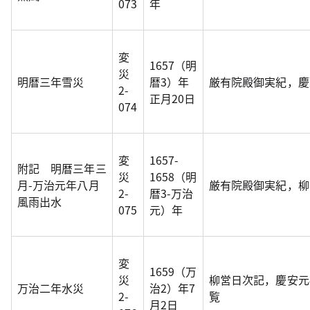
073
年
変
1657（明
災
明暦三年雪災
暦3）年
厳有院殿御実紀，慶
2-
正月20日
074
変
1657-
附記 明暦三年三
災
1658（明
月-万治元年八月
厳有院殿御実紀，柳
2-
暦3-万治
風雨出水
075
元）年
変
1659（万
災
柳営日次記，慶安元
万治二年水災
治2）年7
2-
覧
月2日