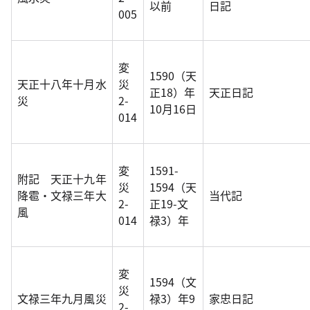
以前
日記
005
変
1590（天
天正十八年十月水
災
正18）年
天正日記
災
2-
10月16日
014
変
1591-
附記 天正十九年
災
1594（天
降雹・文禄三年大
当代記
2-
正19-文
風
014
禄3）年
変
1594（文
災
文禄三年九月風災
禄3）年9
家忠日記
2-