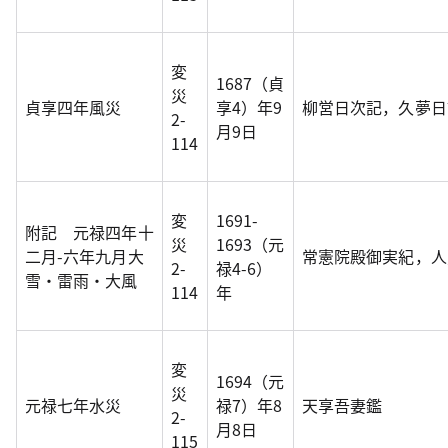
変
1687（貞
災
貞享四年風災
享4）年9
柳営日次記，久夢日
2-
月9日
114
変
1691-
附記 元禄四年十
災
1693（元
二月-六年九月大
常憲院殿御実紀，人
2-
禄4-6）
雪・雷雨・大風
114
年
変
1694（元
災
元禄七年水災
禄7）年8
天享吾妻鑑
2-
月8日
115