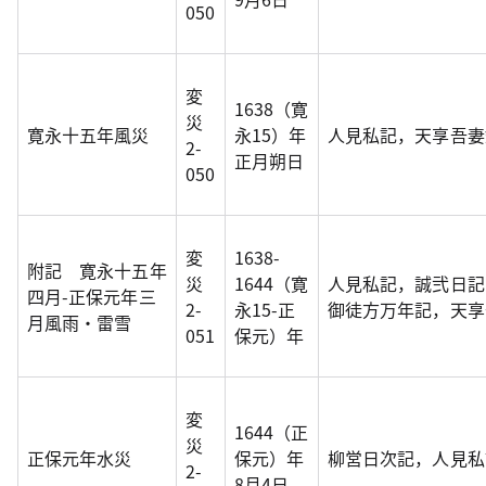
050
変
1638（寛
災
寛永十五年風災
永15）年
人見私記，天享吾妻
2-
正月朔日
050
変
1638-
附記 寛永十五年
災
1644（寛
人見私記，誠弐日記
四月-正保元年三
2-
永15-正
御徒方万年記，天享
月風雨・雷雪
051
保元）年
変
1644（正
災
正保元年水災
保元）年
柳営日次記，人見私
2-
8月4日