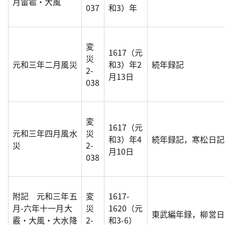
月雷雹・大風
037
和3）年
変
1617（元
災
元和三年二月風災
和3）年2
続年録記
2-
月13日
038
変
1617（元
元和三年四月風水
災
和3）年4
続年録記，寒松日記
災
2-
月10日
038
附記 元和三年五
変
1617-
月-六年十一月大
災
1620（元
東武編年録，柳営日
霰・大風・大水降
2-
和3-6）