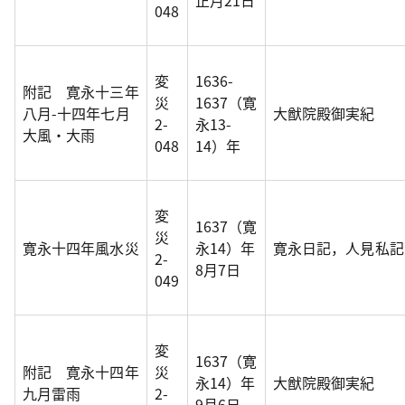
正月21日
048
変
1636-
附記 寛永十三年
災
1637（寛
八月-十四年七月
大猷院殿御実紀
2-
永13-
大風・大雨
048
14）年
変
1637（寛
災
寛永十四年風水災
永14）年
寛永日記，人見私記
2-
8月7日
049
変
1637（寛
附記 寛永十四年
災
永14）年
大猷院殿御実紀
九月雷雨
2-
9月6日