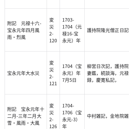
変
1703-
附記 元禄十六-
災
1704（元
宝永元年四月風
護持院隆光僧正日記
2-
禄16-宝
雨・烈風
120
永元）年
変
1704（宝
柳営日次記，護持院
災
宝永元年大水災
永元）年
妻鑑，続談海，元禄
2-
7月5日
録，慶寛私記，
121
変
1704-
附記 宝永元年十
災
1706（宝
二月-三年二月大
中村雑記，金地院雑
2-
永元-3）
雪・風雨・大風
126
年