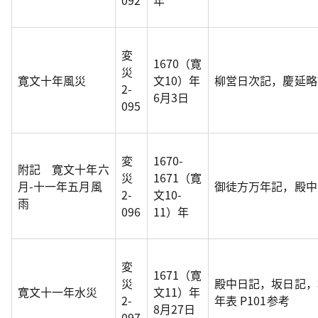
092
年
変
1670（寛
災
寛文十年風災
文10）年
柳営日次記，慶延略
2-
6月3日
095
変
1670-
附記 寛文十年六
災
1671（寛
月-十一年五月風
御徒方万年記，殿中
2-
文10-
雨
096
11）年
変
1671（寛
災
殿中日記，坂日記，
寛文十一年水災
文11）年
2-
年表 P101参考
8月27日
097