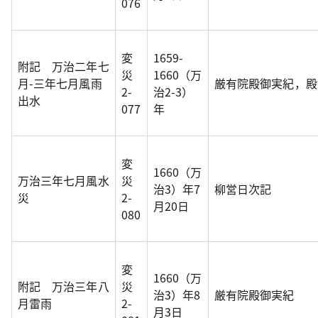
076
変
1659-
附記 万治二年七
災
1660（万
月-三年七月風雨
厳有院殿御実紀，殿
2-
治2-3）
出水
077
年
変
1660（万
万治三年七月風水
災
治3）年7
柳営日次記
災
2-
月20日
080
変
1660（万
附記 万治三年八
災
治3）年8
厳有院殿御実紀
月雷雨
2-
月3日