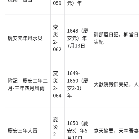
059
元）年
変
1648（慶
災
御部屋日記，柳営日
慶安元年風水災
安元）年
2-
実紀
7月13日
062
変
1649-
附記 慶安二年二
災
1650（慶
大猷院殿御実紀，人
月-三年四月風雨
2-
安2-3）
064
年
変
1650（慶
災
慶安三年大雷
安3）年5
寛天摘要，天享吾妻
2-
月10日