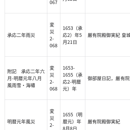
067
変
1653（承
災
承応二年雨災
応2）年5
厳有院殿御実紀 皇城
2-
月21日
068
変
1653-
附記 承応二年六
災
1655（承
月-明暦元年八月
御部屋日記，厳有院
2-
応2-明暦
風雨雪・海嘯
068
元）年
変
1655（明
災
明暦元年風災
暦元）年
厳有院殿御実紀
2-
8月8日