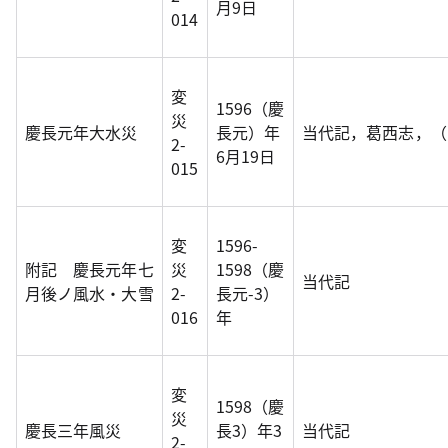
月9日
014
変
1596（慶
災
慶長元年大水災
長元）年
当代記，葛西志，（
2-
6月19日
015
変
1596-
附記 慶長元年七
災
1598（慶
当代記
月後ノ風水・大雪
2-
長元-3）
016
年
変
1598（慶
災
慶長三年風災
長3）年3
当代記
2-