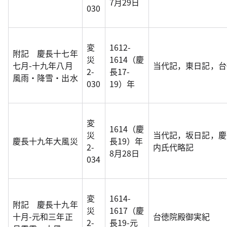
7月29日
030
変
1612-
附記 慶長十七年
災
1614（慶
七月-十九年八月
当代記，東日記，台
2-
長17-
風雨・降雪・出水
030
19）年
変
1614（慶
災
当代記，坂日記，慶
慶長十九年大風災
長19）年
2-
内氏代略記
8月28日
034
変
1614-
附記 慶長十九年
災
1617（慶
十月-元和三年正
台徳院殿御実紀
2-
長19-元