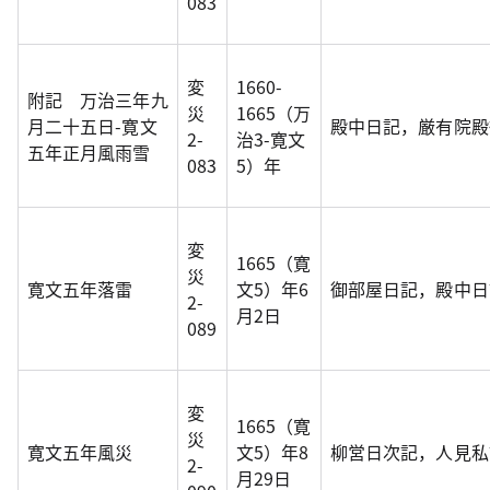
083
変
1660-
附記 万治三年九
災
1665（万
月二十五日-寛文
殿中日記，厳有院殿
2-
治3-寛文
五年正月風雨雪
083
5）年
変
1665（寛
災
寛文五年落雷
文5）年6
御部屋日記，殿中日
2-
月2日
089
変
1665（寛
災
寛文五年風災
文5）年8
柳営日次記，人見私
2-
月29日