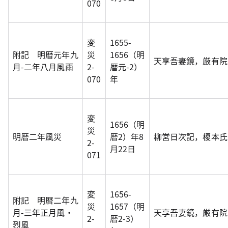
070
変
1655-
附記 明暦元年九
災
1656（明
天享吾妻鏡，厳有院
月-二年八月風雨
2-
暦元-2）
070
年
変
1656（明
災
明暦二年風災
暦2）年8
柳営日次記，榎本氏
2-
月22日
071
変
1656-
附記 明暦二年九
災
1657（明
月-三年正月風・
天享吾妻鏡，厳有院
2-
暦2-3）
烈風