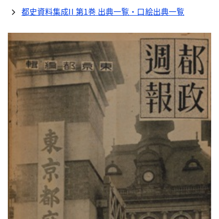
都史資料集成II 第1巻 出典一覧・口絵出典一覧