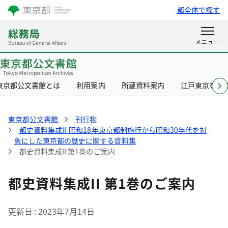
都全体で探す
東京都公文書館とは
利用案内
所蔵資料案内
江戸東京を知
東京都公文書館
刊行物
都史資料集成II-昭和18年東京都制施行から昭和30年代を対
象にした東京都の歴史に関する資料集
都史資料集成II 第1巻のご案内
都史資料集成II 第1巻のご案内
更新日
2023年7月14日