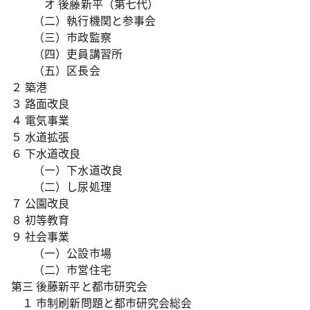
オ 後藤新平（第七代）
（二）執行機関と参事会
（三）市政監察
（四）吏員講習所
（五）区長会
２ 築港
３ 路面改良
４ 電気事業
５ 水道拡張
６ 下水道改良
（一）下水道改良
（二）し尿処理
７ 公園改良
８ 初等教育
９ 社会事業
（一）公設市場
（二）市営住宅
第三 後藤新平と都市研究会
１ 市制刷新問題と都市研究会総会