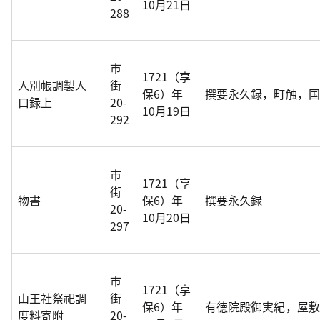
10月21日
288
市
1721（享
人別帳調製人
街
保6）年
撰要永久録，町触，国朝
口録上
20-
10月19日
292
市
1721（享
街
物書
保6）年
撰要永久録
20-
10月20日
297
市
1721（享
山王社祭祀調
街
保6）年
有徳院殿御実紀，屋敷
度料寄附
20-