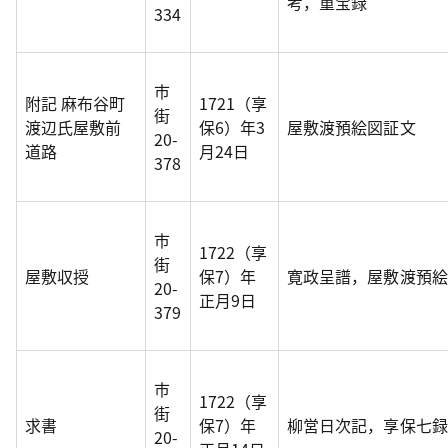
考，重宝録
334
市
附記 麻布谷町
1721（享
街
渡辺氏屋敷前
保6）年3
屋敷渡預絵図証文
20-
道路
月24日
378
市
1722（享
街
屋敷収授
保7）年
寛政呈譜，屋敷渡預絵
20-
正月9日
379
市
1722（享
街
求書
保7）年
柳営日次記，享保七録
20-