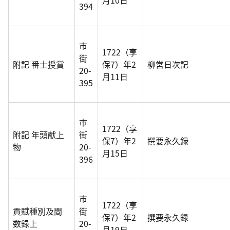
月10日
394
市
1722（享
街
附記 番士授賞
保7）年2
柳営日次記
20-
月11日
395
市
1722（享
附記 年頭献上
街
保7）年2
撰要永久録
物
20-
月15日
396
市
1722（享
貢賦種別及間
街
保7）年2
撰要永久録
数録上
20-
月19日