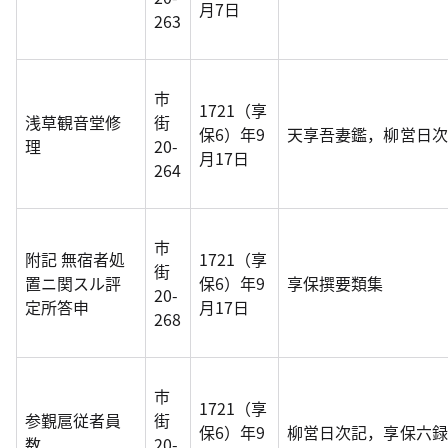
月7日
263
市
1721（享
浅草観音堂修
街
保6）年9
天享吾妻鑑，柳営日次
理
20-
月17日
264
市
附記 無宿者処
1721（享
街
置ニ関スル評
保6）年9
享保撰要類集
20-
定所答申
月17日
268
市
1721（享
参覲扈従者員
街
保6）年9
柳営日次記，享保六録
数
20-