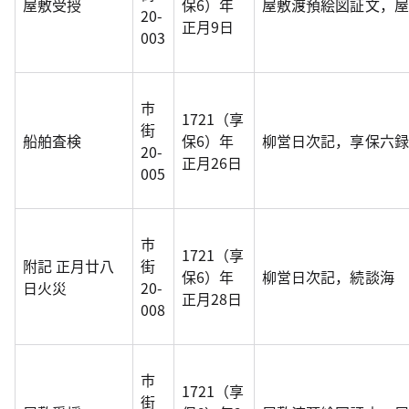
屋敷受授
保6）年
屋敷渡預絵図証文，屋
20-
正月9日
003
市
1721（享
街
船舶査検
保6）年
柳営日次記，享保六録
20-
正月26日
005
市
1721（享
附記 正月廿八
街
保6）年
柳営日次記，続談海
日火災
20-
正月28日
008
市
1721（享
街