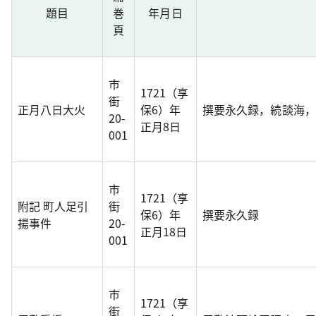
題目
巻
年月日
頁
市
1721（享
街
正月八日大火
保6）年
撰要永久録，続談海， 
20-
正月8日
001
市
1721（享
附記 町人足引
街
保6）年
撰要永久録
揚事件
20-
正月18日
001
市
1721（享
街