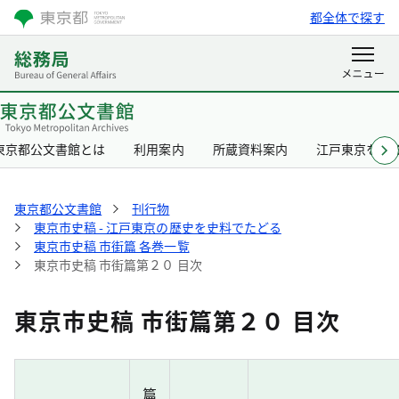
都全体で探す
東京都公文書館とは
利用案内
所蔵資料案内
江戸東京を知
東京都公文書館
刊行物
東京市史稿 - 江戸東京の歴史を史料でたどる
東京市史稿 市街篇 各巻一覧
東京市史稿 市街篇第２０ 目次
東京市史稿 市街篇第２０ 目次
篇