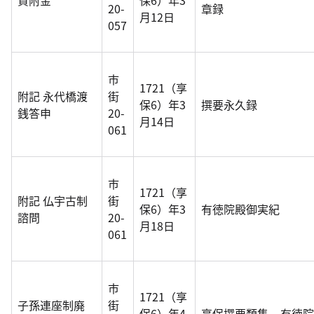
貸附金
保6）年3
20-
章録
月12日
057
市
1721（享
附記 永代橋渡
街
保6）年3
撰要永久録
銭答申
20-
月14日
061
市
1721（享
附記 仏宇古制
街
保6）年3
有徳院殿御実紀
諮問
20-
月18日
061
市
1721（享
子孫連座制廃
街
保6）年4
享保撰要類集，有徳院