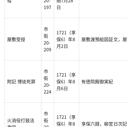
程
20-
閏7月28
197
日
市
1721（享
街
屋敷受授
保6）年8
屋敷渡預絵図証文，屋
20-
月2日
209
市
1721（享
街
附記 博徒死罪
保6）年8
有徳院殿御実紀
20-
月6日
224
市
1721（享
火消役打鼓法
街
保6）年8
享保六録，柳営日次記