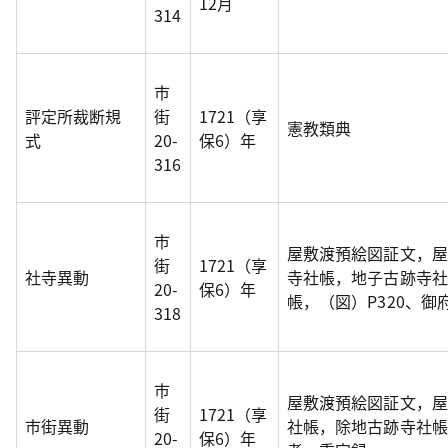
12月
314
市
評定所裁断規
街
1721（享
憲教類典
式
20-
保6）年
316
市
屋敷渡預絵図証文，屋
街
1721（享
社寺異動
寺社帳，地子古跡寺社
20-
保6）年
帳，（図）P320、
318
市
屋敷渡預絵図証文，屋
街
1721（享
市街異動
社帳，除地古跡寺社帳
20-
保6）年