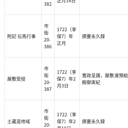
正月14日
382
市
1722（享
街
附記 伝馬行事
保7）年
撰要永久録
20-
正月
386
市
1722（享
街
寛政呈譜，屋敷渡預絵
屋敷受授
保7）年2
20-
殿御実紀
月3日
387
市
1722（享
街
土蔵造地域
保7）年2
撰要永久録
20-