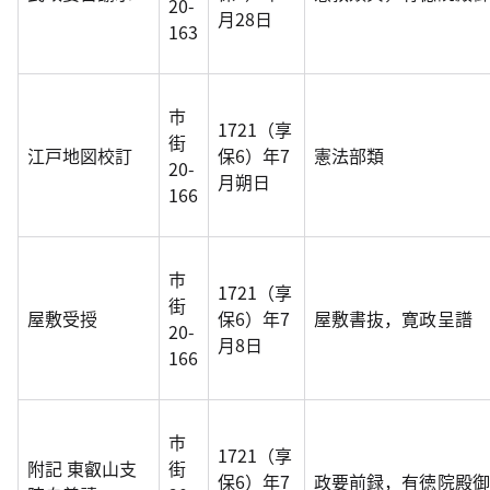
20-
月28日
163
市
1721（享
街
江戸地図校訂
保6）年7
憲法部類
20-
月朔日
166
市
1721（享
街
屋敷受授
保6）年7
屋敷書抜，寛政呈譜
20-
月8日
166
市
1721（享
附記 東叡山支
街
保6）年7
政要前録，有徳院殿御