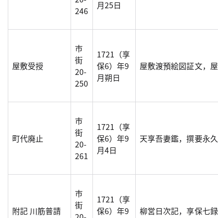
月25日
246
市
1721（享
街
屋敷受授
保6）年9
屋敷渡預絵図証文，屋
20-
月朔日
250
市
1721（享
街
町代廃止
保6）年9
天享吾妻鑑，撰要永久
20-
月4日
261
市
1721（享
街
附記 川筋普請
保6）年9
柳営日次記，享保七録
20-