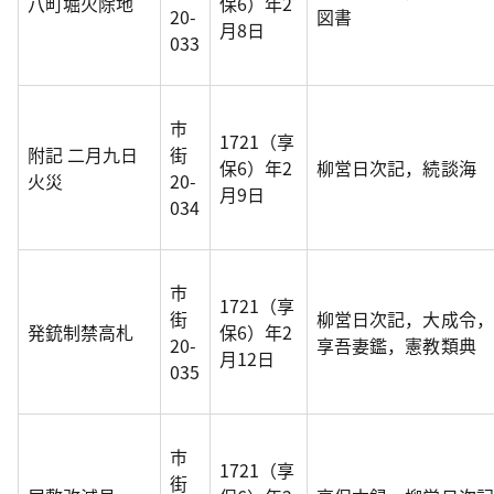
八町堀火除地
保6）年2
20-
図書
月8日
033
市
1721（享
附記 二月九日
街
保6）年2
柳営日次記，続談海
火災
20-
月9日
034
市
1721（享
街
柳営日次記，大成令，
発銃制禁高札
保6）年2
20-
享吾妻鑑，憲教類典
月12日
035
市
1721（享
街