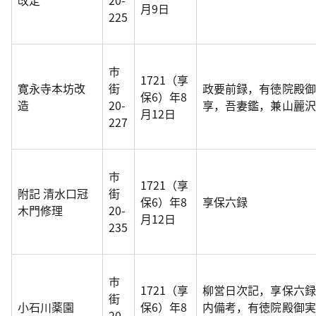
改定
20-
月9日
225
市
1721（享
寛永寺本坊改
街
政要前録，有徳院殿御
保6）年8
造
20-
享，吾妻鑑，兼山麗沢
月12日
227
市
1721（享
附記 清水口冠
街
保6）年8
享保六録
木門修理
20-
月12日
235
市
1721（享
柳営日次記，享保六録
街
小石川薬園
保6）年8
内備考，有徳院殿御実
20-