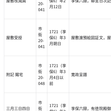
屋敷改減員
保6）年2
享保六録，柳営日次記
20-
月12日
041
市
1721（享
街
屋敷受授
保6）年3
屋敷渡預絵図証文，屋
20-
月朔日
041
市
1721（享
街
保6）年3
附記 賜宅
寛政呈譜
20-
月4日以
048
前
市
1721（享
三月三日四日
街
享保六録，有徳院殿御