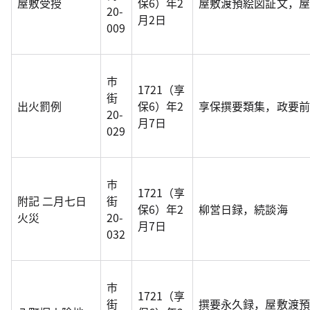
屋敷受授
保6）年2
屋敷渡預絵図証文，屋
20-
月2日
009
市
1721（享
街
出火罰例
保6）年2
享保撰要類集，政要前
20-
月7日
029
市
1721（享
附記 二月七日
街
保6）年2
柳営日録，続談海
火災
20-
月7日
032
市
1721（享
街
撰要永久録，屋敷渡預