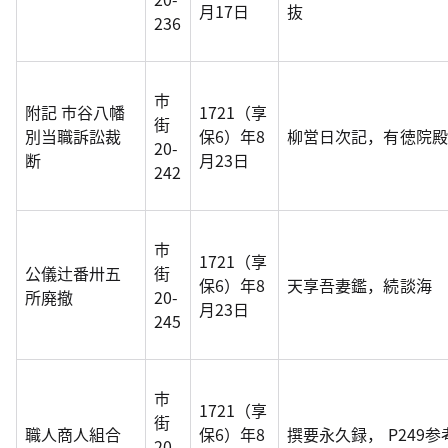
月17日
抜
236
市
附記 市谷八幡
1721（享
街
別当職訴訟裁
保6）年8
柳営日次記，有徳院殿
20-
断
月23日
242
市
1721（享
公儀辻番卅五
街
保6）年8
天享吾妻鑑，続談海
所廃撤
20-
月23日
245
市
1721（享
街
職人商人組合
保6）年8
撰要永久録， P249参
20-