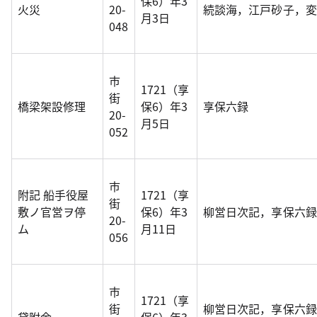
保6）年3
火災
20-
続談海，江戸砂子，変災
月3日
048
市
1721（享
街
橋梁架設修理
保6）年3
享保六録
20-
月5日
052
市
附記 船手役屋
1721（享
街
敷ノ官営ヲ停
保6）年3
柳営日次記，享保六録
20-
ム
月11日
056
市
1721（享
街
柳営日次記，享保六録