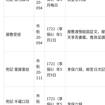
20-
月晦日
094
市
1721（享
街
屋敷渡預絵図証文，屋
屋敷受授
保6）年5
20-
天享吾妻鑑，寛政呈譜
月2日
094
市
1721（享
街
附記 霊屋霊前
保6）年5
享保六録，柳営日次記
20-
月9日
111
市
1721（享
附記 半蔵口冠
街
保6）年5
享保六録