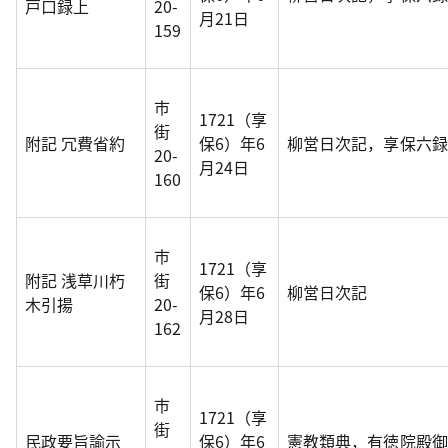
戸口録上
20-
月21日
159
市
1721（享
街
附記 冗費省約
保6）年6
柳営日次記，享保六録
20-
月24日
160
市
1721（享
附記 浅草川朽
街
保6）年6
柳営日次記
木引揚
20-
月28日
162
市
1721（享
街
民政要旨諭示
保6）年6
憲教類典，有徳院殿御