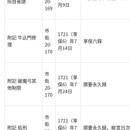
院自普請
20-
月9日
169
市
1721（享
附記 牛込門修
街
保6）年7
享保六録
理
20-
月14日
170
市
1721（享
附記 破魔弓其
街
保6）年7
撰要永久録
他制限
20-
月24日
170
市
1721（享
街
附記 処刑
保6）年7
撰要永久録，柳営日次