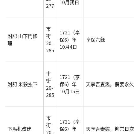
10月朔日
277
市
1721（享
附記 山下門修
街
保6）年
享保六録
理
20-
10月4日
285
市
1721（享
街
附記 米穀払下
保6）年
天享吾妻鑑，撰要永久
20-
10月15日
285
市
1721（享
街
下馬札改建
保6）年
天享吾妻鑑，柳営日次
20-