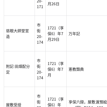
20-
月26日
171
市
1721（享
慈眼大師堂営
街
保6）年7
万年記
造
20-
月29日
174
市
1721（享
附記 田畑配分
街
保6）年7
憲教類典
定
20-
月
174
市
1721（享
街
享保六録，屋敷渡預絵
屋敷受授
保6）年