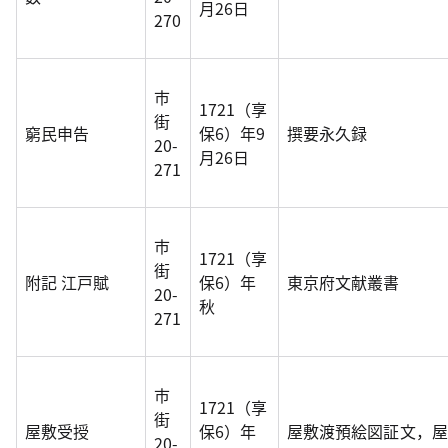
月26日
270
市
1721（享
街
窮民申告
保6）年9
撰要永久録
20-
月26日
271
市
1721（享
街
附記 江戸賦
保6）年
東京府文献叢書
20-
秋
271
市
1721（享
街
屋敷受授
保6）年
屋敷渡預絵図証文，屋
20-