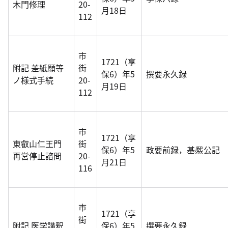
木門修理
20-
月18日
112
市
1721（享
附記 差紙願等
街
保6）年5
撰要永久録
ノ様式手続
20-
月19日
112
市
1721（享
東叡山仁王門
街
保6）年5
政要前録，基熈公記
再営停止諮問
20-
月21日
116
市
1721（享
街
附記 医学講釈
保6）年5
撰要永久録