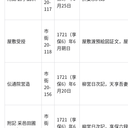
20-
月25日
117
市
1721（享
街
屋敷受授
保6）年6
屋敷渡預絵図証文，屋敷
20-
月朔日
118
市
1721（享
街
伝通院営造
保6）年6
柳営日次記，天享吾妻
20-
月20日
156
市
1721（享
附記 采邑田圃
街
保6）年6
柳営日次記，享保六録