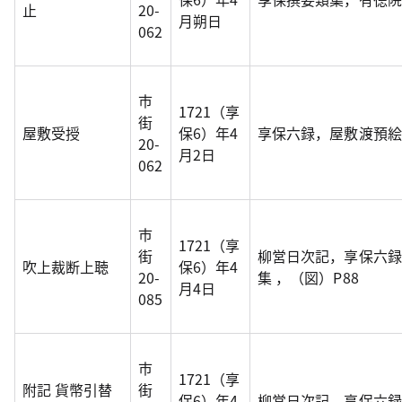
止
20-
月朔日
062
市
1721（享
街
屋敷受授
保6）年4
享保六録，屋敷渡預絵
20-
月2日
062
市
1721（享
街
柳営日次記，享保六録
吹上裁断上聴
保6）年4
20-
集 ，（図）P88
月4日
085
市
1721（享
附記 貨幣引替
街
保6）年4
柳営日次記，享保六録