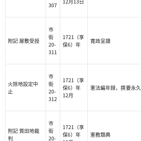
12月13日
307
市
街
1721（享
附記 屋敷受授
寛政呈譜
20-
保6）年
311
市
1721（享
火除地設定中
街
保6）年
憲法編年録，撰要永久
止
20-
12月
312
市
1721（享
附記 質田地裁
街
保6）年
憲教類典
判
20-