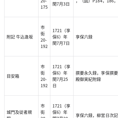
20-
，（図）P184，186，
閏7月3日
175
市
1721（享
街
附記 牛込逢坂
保6）年
享保六録
20-
閏7月7日
192
市
1721（享
街
保6）年
撰要永久録，享保撰要
目安箱
20-
閏7月25
殿御実紀附録
192
日
市
1721（享
城門及従者規
街
保6）年
享保六録，柳営日次記