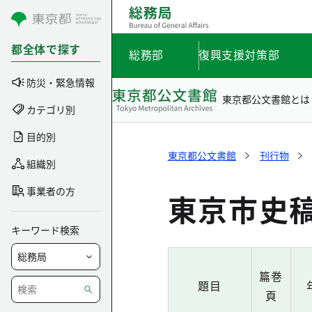
コンテンツにスキップ
都全体で探す
総務部
復興支援対策部
防災・緊急情報
東京都公文書館とは
カテゴリ別
目的別
東京都公文書館
刊行物
組織別
事業者の方
東京市史稿
キーワード検索
篇巻
題目
頁