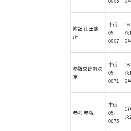
0065
6
市街
1
附記 山王旅
05-
永
所
0067
6
市街
1
参覲交替期決
05-
永
定
0071
6
市街
1
参考 参覲
05-
永
0075