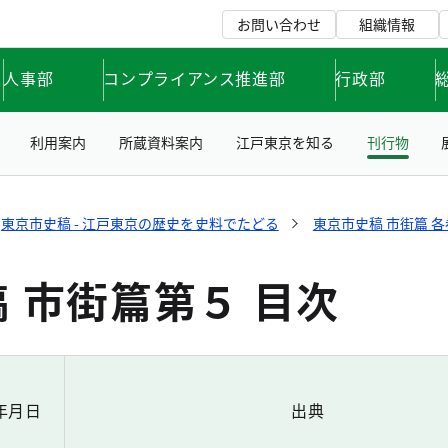
お問い合わせ
組織情報
人事部
コンプライアンス推進部
行政部
利用案内
所蔵資料案内
江戸東京を知る
刊行物
東京市史稿 - 江戸東京の歴史を史料でたどる
東京市史稿 市街篇 
 市街篇第５ 目次
年月日
出典