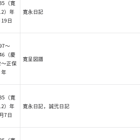
635（寛
12）年
寛永日記
月19日
97～
646（慶
寛呈図譜
2～正保
）年
635（寛
12）年
寛永日記，誠弐日記
0月7日