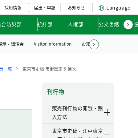
Language
採用情報
届出・申請
お知らせ
総合防災部
統計部
人権部
公文書館
展示・講演会
Visitor Information
お知らせ
リンク集
各巻一覧
東京市史稿 市街篇第５ 目次
刊行物
販売刊行物の閲覧・購
入方法
東京市史稿 - 江戸東京