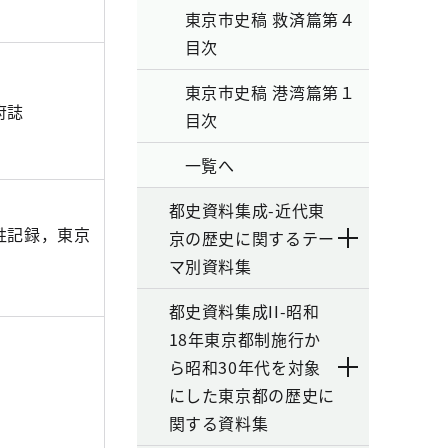
東京市史稿 救済篇第４
目次
東京市史稿 港湾篇第１
府誌
目次
一覧へ
都史資料集成-近代東
姓記録，東京
京の歴史に関するテー
マ別資料集
都史資料集成II-昭和
18年東京都制施行か
ら昭和30年代を対象
にした東京都の歴史に
関する資料集