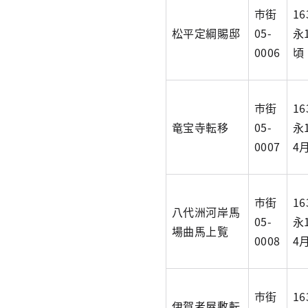
市街
1
松平定綱賜邸
05-
永
0006
頃
市街
1
竜宝寺転移
05-
永
0007
4
市街
1
八代洲河岸馬
05-
永
場曲馬上覧
0008
4
市街
1
伊賀者屋敷転