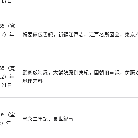
月17日
635（寛
12）年
輯要家伝書紀，新編江戸志，江戸名所図会，東京
月
635（寛
武家厳制録，大猷院殿御実紀，国朝旧章録，伊藤
12）年
地理志料
月21日
705（宝
宝永二年記，累世紀事
2）年