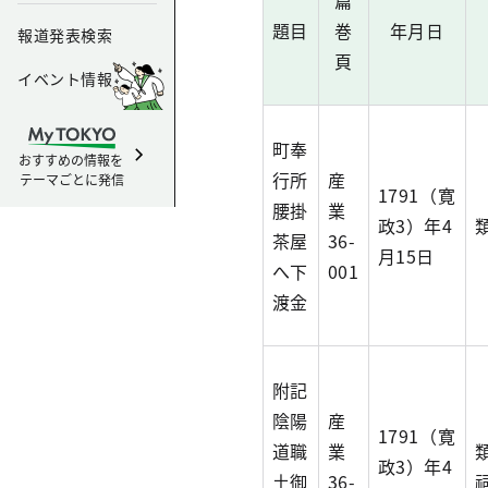
篇
題目
巻
年月日
報道発表検索
頁
イベント情報
町奉
おすすめの情報を
行所
産
テーマごとに発信
1791（寛
腰掛
業
政3）年4
茶屋
36-
月15日
へ下
001
渡金
附記
陰陽
産
1791（寛
道職
業
政3）年4
土御
36-