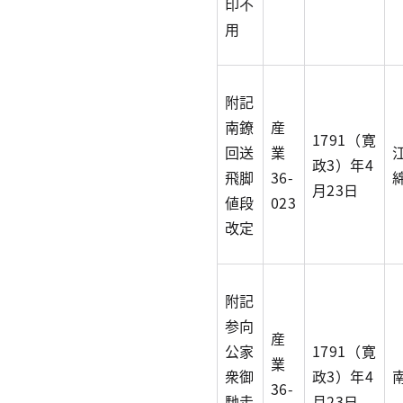
印不
用
附記
南鐐
産
1791（寛
回送
業
政3）年4
飛脚
36-
月23日
値段
023
改定
附記
参向
産
公家
1791（寛
業
衆御
政3）年4
36-
馳走
月23日