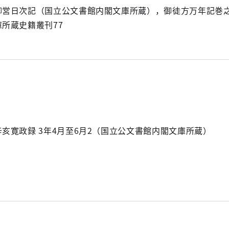
柳営日次記（国立公文書館内閣文庫所蔵），御徒方万年記巻之
庫所蔵史籍叢刊77
辛亥寛政録 3年4月至6月2（国立公文書館内閣文庫所蔵）