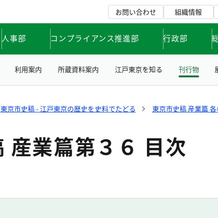
お問い合わせ
組織情報
人事部
コンプライアンス推進部
行政部
利用案内
所蔵資料案内
江戸東京を知る
刊行物
東京市史稿 - 江戸東京の歴史を史料でたどる
東京市史稿 産業篇 
 産業篇第３６ 目次