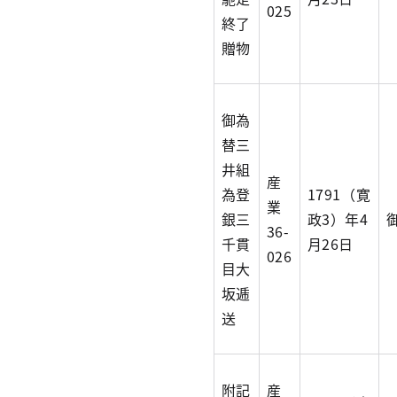
025
終了
贈物
御為
替三
井組
産
為登
1791（寛
業
銀三
政3）年4
36-
千貫
月26日
026
目大
坂逓
送
附記
産