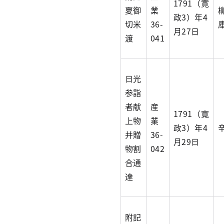
1791（寛
夏御
業
政3）年4
切米
36-
月27日
渡
041
日光
参詣
者献
産
1791（寛
上物
業
政3）年4
并贈
36-
月29日
物割
042
合通
達
附記