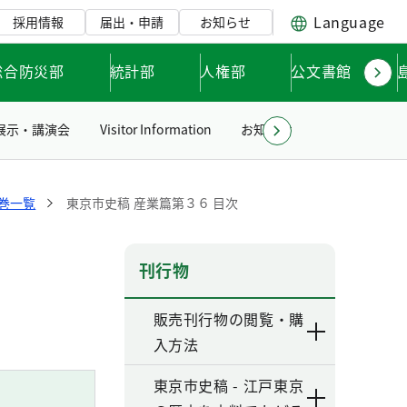
Language
採用情報
届出・申請
お知らせ
総合防災部
統計部
人権部
公文書館
展示・講演会
Visitor Information
お知らせ
リンク集
各巻一覧
東京市史稿 産業篇第３６ 目次
刊行物
販売刊行物の閲覧・購
入方法
東京市史稿 - 江戸東京