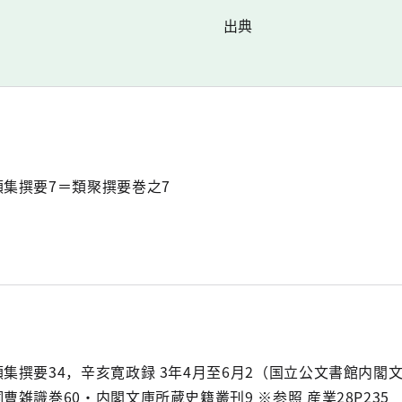
出典
類集撰要7＝類聚撰要巻之7
類集撰要34，辛亥寛政録 3年4月至6月2（国立公文書館内閣
祠曹雑識巻60・内閣文庫所蔵史籍叢刊9 ※参照 産業28P235