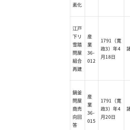
素化
江戸
下リ
産
1791（寛
雪踏
業
政3）年4
問屋
36-
月18日
組合
012
再建
鍋釜
産
問屋
1791（寛
業
商売
政3）年4
36-
向回
月20日
015
答