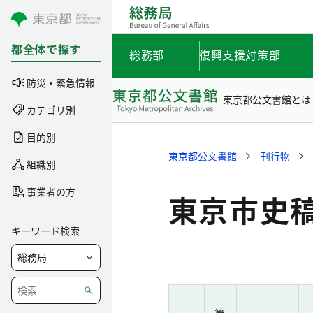
コンテンツにスキップ
都全体で探す
総務部
復興支援対策部
防災・緊急情報
東京都公文書館とは
カテゴリ別
目的別
東京都公文書館
刊行物
組織別
事業者の方
東京市史稿
キーワード検索