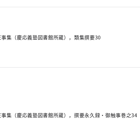
正事集（慶応義塾図書館所蔵），類集撰要30
正事集（慶応義塾図書館所蔵），撰要永久録・御触事巻之34