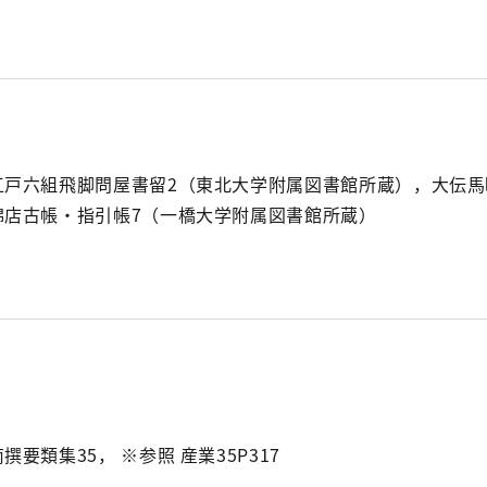
江戸六組飛脚問屋書留2（東北大学附属図書館所蔵），大伝馬
綿店古帳・指引帳7（一橋大学附属図書館所蔵）
南撰要類集35， ※参照 産業35P317