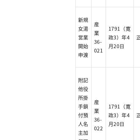
新規
産
女湯
1791（寛
業
営業
政3）年4
36-
開始
月20日
021
申渡
附記
他役
所掛
産
手鎖
1791（寛
業
付預
政3）年4
36-
人名
月20日
022
主加