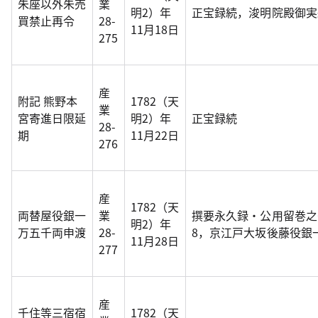
朱座以外朱売
業
明2）年
正宝録続，浚明院殿御実
買禁止再令
28-
11月18日
275
産
附記 熊野本
1782（天
業
宮寄進日限延
明2）年
正宝録続
28-
期
11月22日
276
産
1782（天
両替屋役銀一
業
撰要永久録・公用留巻之
明2）年
万五千両申渡
28-
8，京江戸大坂後藤役銀一
11月28日
277
産
千住等三宿宿
1782（天