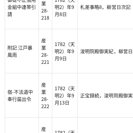
業
金組中連帯引
明2）年9
札差事略8，柳営日次記
28-
請
月8日
218
産
1782（天
附記 江戸暴
業
明2）年9
浚明院殿御実紀，柳営日
風雨
28-
月9日
221
産
1782（天
宿-不法道中
業
明2）年9
正宝録続，浚明院殿御実
奉行届出令
28-
月13日
222
産
1782（天