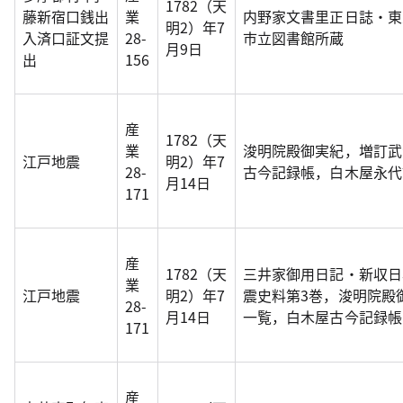
1782（天
藤新宿口銭出
業
内野家文書里正日誌・東
明2）年7
入済口証文提
28-
市立図書館所蔵
月9日
出
156
産
1782（天
業
浚明院殿御実紀，増訂武
江戸地震
明2）年7
28-
古今記録帳，白木屋永代
月14日
171
産
1782（天
三井家御用日記・新収日
業
江戸地震
明2）年7
震史料第3巻，浚明院殿
28-
月14日
一覧，白木屋古今記録帳
171
産