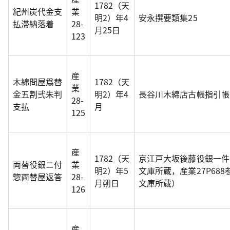
1782（天
紀州炭代金支
業
明2）年4
安永撰要類集25
払滞納落着
28-
月25日
123
産
木綿問屋爲替
1782（天
業
金五割弐朱判
明2）年4
長谷川木綿店古帳指引帳
28-
支払
月
125
産
1782（天
京江戸大坂後藤役銀一件
両替役銀ニ付
業
明2）年5
文庫所蔵，産業27P68
惣両替屋返答
28-
月朔日
文庫所蔵）
126
産