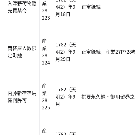
入津薪荷物隠
業
明2）年9
正宝録続
売買禁令
28-
月18日
223
産
1782（天
両替屋人数限
業
明2）年9
正宝録続，産業27P728
定町触
28-
月29日
224
産
1782（天
内藤新宿宿馬
業
明2）年9
撰要永久録・御用留巻之
鞍判許可
28-
月
225
産
1782（天