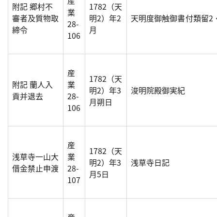
産
附記 郷村不
1782（天
業
審者及質物取
明2）年2
天明度御触御書付類留2
28-
締令
月
106
産
1782（天
附記 蘭人入
業
明2）年3
浚明院殿御実紀
貢并退去
28-
月朔日
106
産
1782（天
浅草寺一山大
業
明2）年3
浅草寺日記
借金禁止申渡
28-
月5日
107