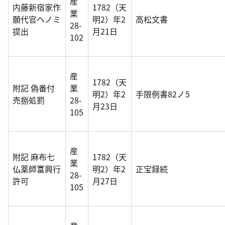
産
内藤新宿家作
1782（天
業
願代官ヘノミ
明2）年2
高松文書
28-
提出
月21日
102
産
1782（天
附記 偽番付
業
明2）年2
手限例書82ノ5
売捌処罰
28-
月23日
105
産
附記 麻布七
1782（天
業
仏薬師富興行
明2）年2
正宝録続
28-
許可
月27日
105