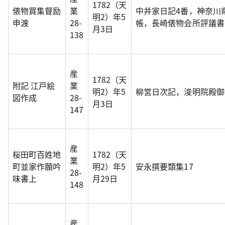
1782（天
俵物買集督励
業
中井家日記4番，神奈川
明2）年5
申渡
28-
帳，長崎俵物会所評議書
月3日
138
産
1782（天
附記 江戸絵
業
明2）年5
柳営日次記，浚明院殿御
図作成
28-
月3日
147
産
桜田町百姓地
1782（天
業
町並家作願吟
明2）年5
安永撰要類集17
28-
味書上
月29日
148
産