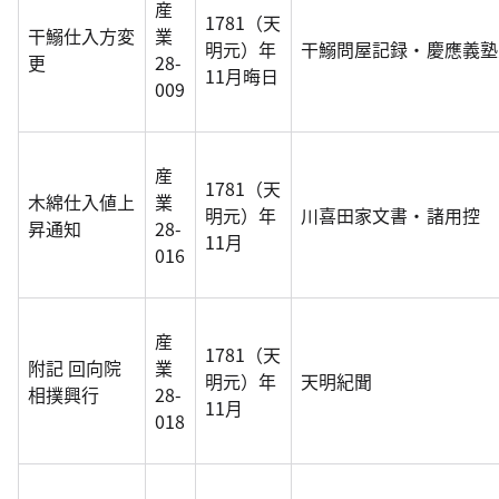
産
1781（天
干鰯仕入方変
業
明元）年
干鰯問屋記録・慶應義塾
更
28-
11月晦日
009
産
1781（天
木綿仕入値上
業
明元）年
川喜田家文書・諸用控
昇通知
28-
11月
016
産
1781（天
附記 回向院
業
明元）年
天明紀聞
相撲興行
28-
11月
018