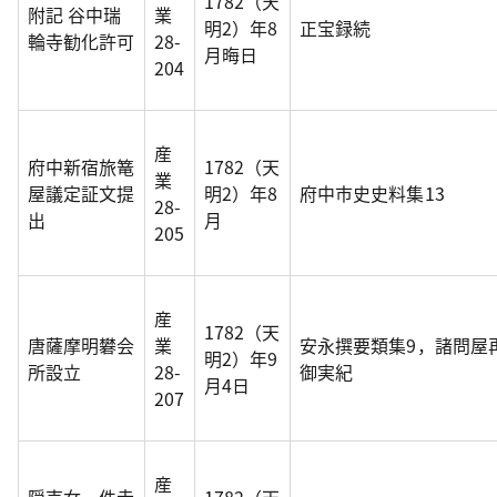
1782（天
附記 谷中瑞
業
明2）年8
正宝録続
輪寺勧化許可
28-
月晦日
204
産
府中新宿旅篭
1782（天
業
屋議定証文提
明2）年8
府中市史史料集13
28-
出
月
205
産
1782（天
唐薩摩明礬会
業
安永撰要類集9，諸問屋
明2）年9
所設立
28-
御実紀
月4日
207
産