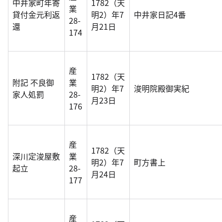
中井家町年寄
1782（天
業
貸付金元利返
明2）年7
中井家日記4番
28-
還
月21日
174
産
1782（天
附記 不良御
業
明2）年7
浚明院殿御実紀
家人処罰
28-
月23日
176
産
1782（天
深川定浚屋敷
業
明2）年7
町方書上
起立
28-
月24日
177
産