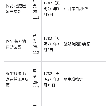
産
1782（天
附記 播磨屋
業
明2）年3
中井家日記4番
家守参会
28-
月9日
111
産
1782（天
附記 払方納
業
明2）年3
浚明院殿御実紀
戸頭褒賞
28-
月9日
112
産
桐生織物江戸
1782（天
業
送運賃江戸払
明2）年3
桐生織物史
28-
願
月19日
112
産