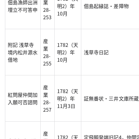
佃島漁師出洲
業
明2）年
佃島起縁誌・差障物
埋立不可答申
28-
10月
253
産
附記 浅草寺
1782（天
業
境内松井源水
明2）年
浅草寺日記
28-
借地
10月
255
産
1782（天
紅問屋仲間加
業
明2）年
証無番状・三井文庫所蔵
入願可否諮問
28-
11月3日
257
産
1782（天
定飛脚発端旧記4，仲間