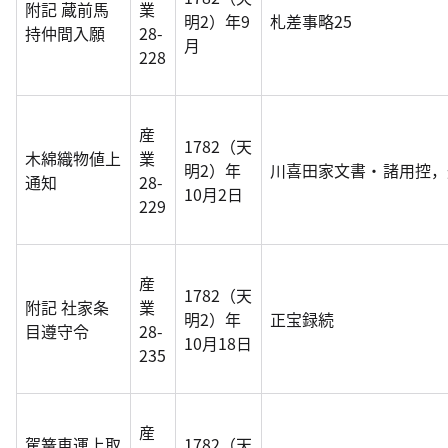
附記 蔵前馬
業
明2）年9
札差事略25
持仲間入願
28-
月
228
産
1782（天
木綿織物値上
業
明2）年
川喜田家文書・諸用控，
通知
28-
10月2日
229
産
1782（天
附記 社家条
業
明2）年
正宝録続
目遵守令
28-
10月18日
235
産
駕篭車運上取
1782（天