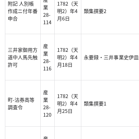
附記 人別帳
1782（天
業
作成ニ付年番
明2）年4
類集撰要2
28-
申合
月6日
114
産
三井家御用方
1782（天
業
道中人馬先触
明2）年4
永要録・三井事業史伊皿
28-
許可
月18日
116
産
1782（天
町-沽券高等
業
明2）年4
類集撰要1
調査令
28-
月25日
120
産