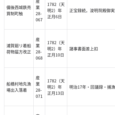
産
1782（天
備後西城鉄売
業
明2）年
正宝録続，浚明院殿御実
買制町触
28-
正月6日
067
産
1782（天
浦賀廻リ着船
業
明2）年
諸事書面差上扣
荷物届方改正
28-
正月10日
068
産
1782（天
船橋村地先漁
業
明2）年
明治17年・回議録・捕
場出入落着
28-
正月13日
071