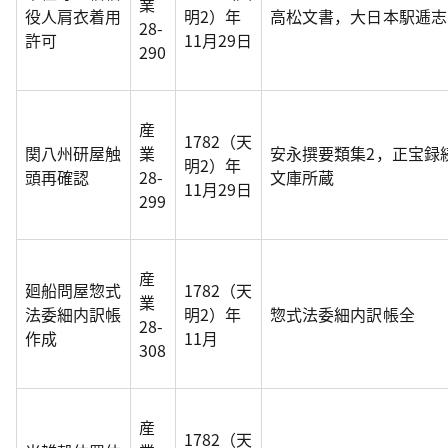
業
役人肩衣着用
明2）年
高松文書，大日本駅逓志
28-
許可
11月29日
290
産
1782（天
関八州研屋触
業
安永撰要類集2，正宝録
明2）年
頭再確認
28-
文庫所蔵
11月29日
299
産
廻船問屋惣式
1782（天
業
法委細内訳帳
明2）年
惣式法委細内訳帳全
28-
作成
11月
308
産
1782（天