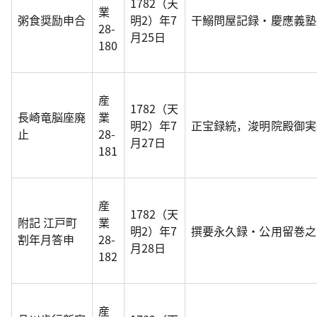
1782（天
業
粥食奨励申合
明2）年7
干鰯問屋記録・慶應義塾
28-
月25日
180
産
1782（天
長崎竜脳座廃
業
明2）年7
正宝録続，浚明院殿御実
止
28-
月27日
181
産
1782（天
附記 江戸町
業
明2）年7
撰要永久録・公用留巻之
割年月答申
28-
月28日
182
産