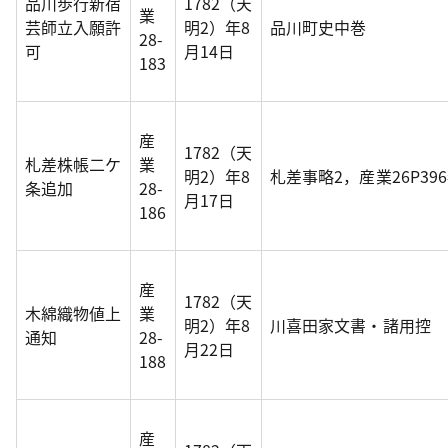
品川歩行新宿
1782（天
業
芸師立入願許
明2）年8
品川町史中巻
28-
可
月14日
183
産
1782（天
札差株帳二ケ
業
明2）年8
札差事略2，産業26P39
条追加
28-
月17日
186
産
1782（天
木綿織物値上
業
明2）年8
川喜田家文書・諸用控
通知
28-
月22日
188
産