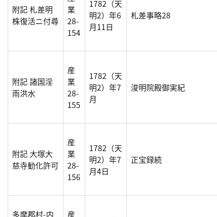
1782（天
附記 札差明
業
明2）年6
札差事略28
株復活ニ付尋
28-
月11日
154
産
1782（天
附記 諸国淫
業
明2）年7
浚明院殿御実紀
雨洪水
28-
月
155
産
1782（天
附記 大塚大
業
明2）年7
正宝録続
慈寺勧化許可
28-
月4日
156
多摩郡村-内
産