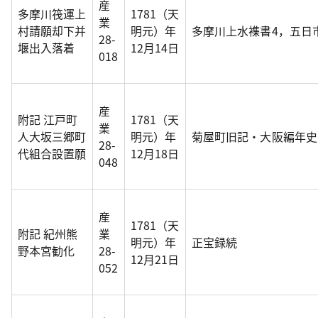
産
多摩川筏運上
1781（天
業
村請願却下并
明元）年
多摩川上水襍書4，五日
28-
堰出入落着
12月14日
018
産
附記 江戸町
1781（天
業
人大坂三郷町
明元）年
菊屋町旧記・大阪編年史
28-
代組合設置願
12月18日
048
産
1781（天
附記 紀州熊
業
明元）年
正宝録続
野本宮勧化
28-
12月21日
052