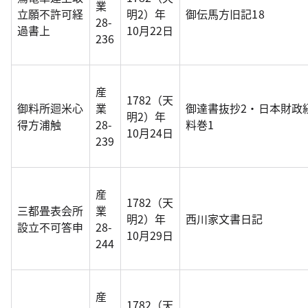
業
立願不許可経
明2）年
御伝馬方旧記18
28-
過書上
10月22日
236
産
1782（天
御料所迴米心
業
御達書抜抄2・日本財政
明2）年
得方浦触
28-
料巻1
10月24日
239
産
1782（天
三都畳表会所
業
明2）年
西川家文書日記
設立不可答申
28-
10月29日
244
産
1782（天