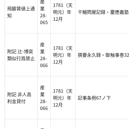
産
1781（天
飛脚賃値上通
業
明元）年
干鰯問屋記録・慶應義塾
知
28-
12月
065
産
1781（天
附記 辻-博奕
業
明元）年
撰要永久録・御触事巻3
類似行爲禁止
28-
12月
066
産
1781（天
附記 非人高
業
明元）年
記事条例67ノ下
利金貸付
28-
12月
066