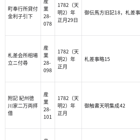
産
1782（天
町奉行所貸付
業
明2）年
御伝馬方旧記18，札差事
金利子引下
28-
正月29日
078
産
1782（天
札差会所相場
業
明2）年
札差事略15
立ニ付尋
28-
正月
098
産
附記 紀州徳
1782（天
業
川家二万両拝
明2）年
御触書天明集成42
28-
借
正月
101