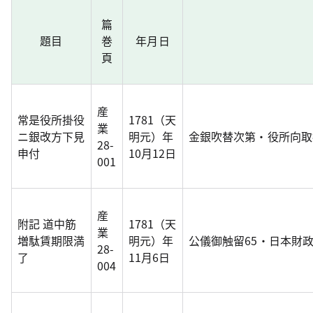
篇
題目
巻
年月日
頁
産
常是役所掛役
1781（天
業
ニ銀改方下見
明元）年
金銀吹替次第・役所向取
28-
申付
10月12日
001
産
附記 道中筋
1781（天
業
増駄賃期限満
明元）年
公儀御触留65・日本財
28-
了
11月6日
004