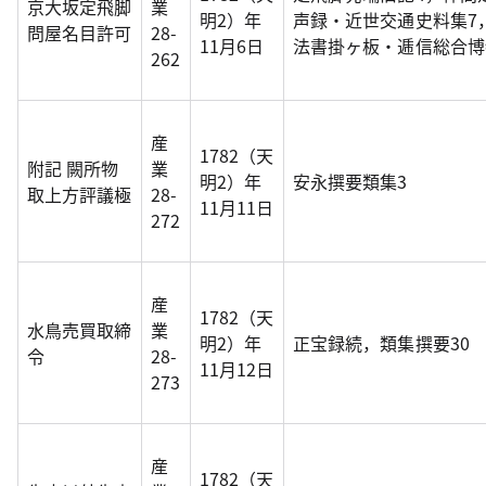
京大坂定飛脚
業
明2）年
声録・近世交通史料集7
問屋名目許可
28-
11月6日
法書掛ヶ板・逓信総合博
262
産
1782（天
附記 闕所物
業
明2）年
安永撰要類集3
取上方評議極
28-
11月11日
272
産
1782（天
水鳥売買取締
業
明2）年
正宝録続，類集撰要30
令
28-
11月12日
273
産
1782（天