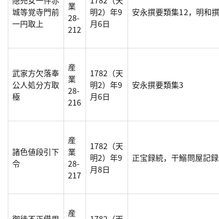
隠売女一件赤
1782（天
業
城等覚寺門前
明2）年9
安永撰要類集12，明和
28-
一円取上
月6日
212
産
武家方欠落奉
1782（天
業
公人処分方取
明2）年9
安永撰要類集3
28-
極
月6日
216
産
1782（天
諸色値段引下
業
明2）年9
正宝録続，干鰯問屋記録
令
28-
月8日
217
産
御徒不正借用
1782（天