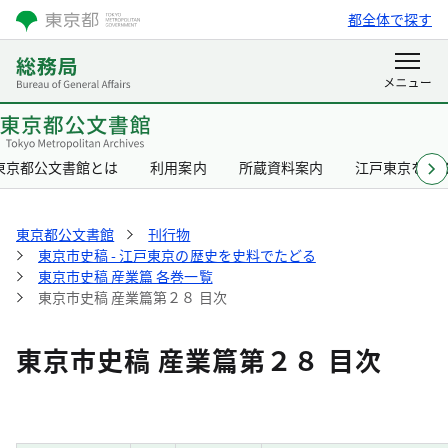
都全体で探す
東京都公文書館とは
利用案内
所蔵資料案内
江戸東京を知
東京都公文書館
刊行物
東京市史稿 - 江戸東京の歴史を史料でたどる
東京市史稿 産業篇 各巻一覧
東京市史稿 産業篇第２８ 目次
東京市史稿 産業篇第２８ 目次