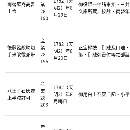
1782（天
両替屋商高書
業
御役銀一件諸事扣・三井
明2）年8
上令
28-
文庫所蔵，校註・両替年代
月29日
190
産
1782（天
後藤縫殿助切
業
正宝録続，御触及口達・
明2）年8
手米改役兼帯
28-
第・御触御書付等之部諸
月29日
196
産
1782（天
八王子石灰運
業
明2）年8
御用白土石灰旧記・小平
上半減許可
28-
月晦日
203
産