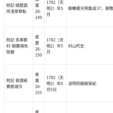
1782（天
附記 頒暦調
業
明2）年5
御觸書天明集成37，屋
所浅草移転
28-
月
149
産
附記 多摩郡
1782（天
業
村-御鷹場免
明2）年5
村山町史
28-
除願
月
150
産
1782（天
附記 普請経
業
明2）年6
浚明院殿御実紀
費節減令
28-
月5日
153
産