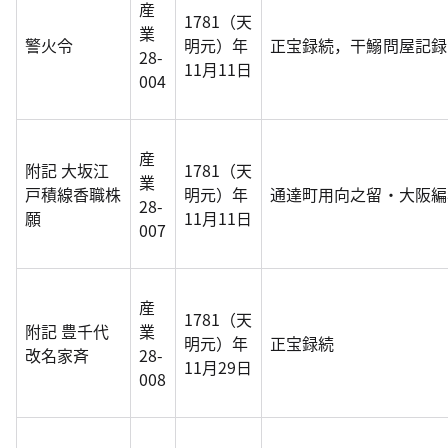
産
1781（天
業
警火令
明元）年
正宝録続，干鰯問屋記録
28-
11月11日
004
産
附記 大坂江
1781（天
業
戸積線香職株
明元）年
通達町用向之留・大阪編
28-
願
11月11日
007
産
1781（天
附記 豊千代
業
明元）年
正宝録続
改名家斉
28-
11月29日
008