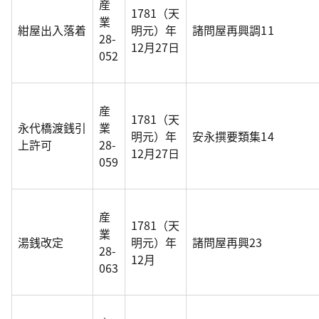
産
1781（天
業
紺屋出入落着
明元）年
諸問屋再興調11
28-
12月27日
052
産
1781（天
永代橋渡銭引
業
明元）年
安永撰要類集14
上許可
28-
12月27日
059
産
1781（天
業
湯銭改定
明元）年
諸問屋再興23
28-
12月
063