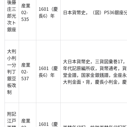
後藤
産業
庄三
1601（慶
02-
日本貨幣史，（図）P536銀座
郎光
長6）年
535
次ト
銀座
大判
小判
大日本貨幣史，三貨図彙巻17
一分
産業
1601（慶
年代記原編所収，貨幣通考，貨
判丁
02-
長6）年
堂金譜，国家金銀銭譜，金座永
銀豆
537
大判金面・背，慶長小判金，慶
板改
制
附記
江戸
産業
1601（慶