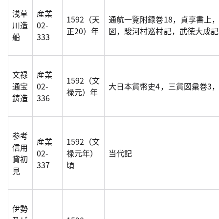
浅草
産業
1592（天
通航一覧附録巻18，貞享書上
川造
02-
正20）年
図，駿河村巡村記，武徳大成記
船
333
文禄
産業
1592（文
通宝
02-
大日本貨幣史4，三貨図彙巻3
禄元）年
鋳造
336
参考
産業
1592（文
信用
02-
禄元年）
当代記
貸初
337
頃
見
伊勢