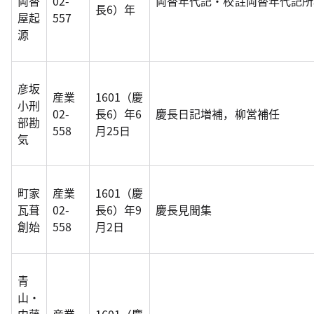
両替
02-
両替年代記・校註両替年代記所
長6）年
屋起
557
源
彦坂
産業
1601（慶
小刑
02-
長6）年6
慶長日記増補，柳営補任
部勘
558
月25日
気
町家
産業
1601（慶
瓦葺
02-
長6）年9
慶長見聞集
創始
558
月2日
青
山・