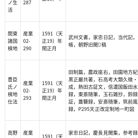
ノ生
287
活
関東
産業
1591（天
武州文書，家忠日記，当代記，
諸国
02-
正19）年
帳，朝野旧聞稿
検地
290
閏正月
田制篇，農政座右，田園地方紀
豊臣
黒正巌共著，石高考大類久徴・
産業
1591（天
氏ノ
成，熱田古証文，信濃国飯田水
02-
正19）年
検地
録，東斎随筆，玉石雑抄，鈴録
293
閏正月
仕法
証，蓋簪録，安斎随筆，筑前風
録，P295天正改定制地一町図
高野
産業
家忠日記，慶長見聞集，参考録
1591（天