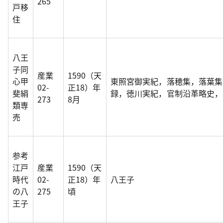
265
戸移
住
八王
子同
産業
1590（天
心甲
東照宮御実紀，落穂集，落葉集
02-
正18）年
斐絹
録，徳川実紀，官制沿革略史，
273
8月
類専
売
参考
江戸
産業
1590（天
時代
02-
正18）年
八王子
の八
275
頃
王子