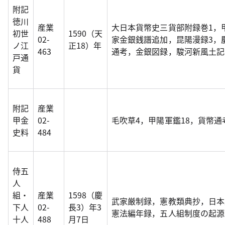
附記
徳川
産業
大日本貨幣史三貨部附録巻1，
初世
1590（天
02-
家金銀銭譜追加，昆陽漫録3，
ノ江
正18）年
463
通考，金銀図録，駿河新風土記
戸通
貨
附記
産業
甲金
02-
毛吹草4，甲陽軍鑑18，貨幣通
史料
484
侍五
人
組・
産業
1598（慶
武家厳制録，憲教類典抄，日本
下人
02-
長3）年3
憲法編年録，五人組制度の起源
十人
488
月7日