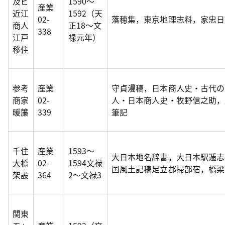
及ビ
1590～
産業
近江
1592（天
02-
落穂集，東京地理志料，家忠日
商人
正18～文
338
江戸
禄元年）
移住
参考
産業
守貞漫稿，日本商人史・古代の
商家
02-
人・日本商人史・牧野信之助，
暖簾
339
筆記
千住
産業
1593～
大日本地名辞書，大日本駅逓志
大橋
02-
1594文禄
国風土記稿足立郡掃部宿，橋梁1
架設
364
2～文禄3
関東