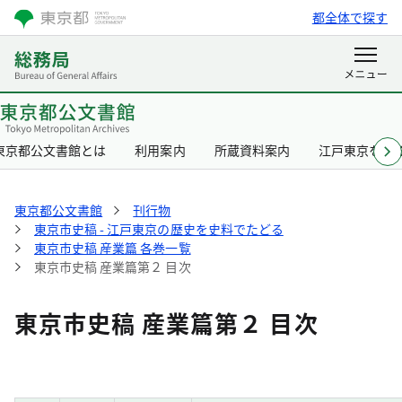
都全体で探す
東京都公文書館とは
利用案内
所蔵資料案内
江戸東京を知
東京都公文書館
刊行物
東京市史稿 - 江戸東京の歴史を史料でたどる
東京市史稿 産業篇 各巻一覧
東京市史稿 産業篇第２ 目次
東京市史稿 産業篇第２ 目次