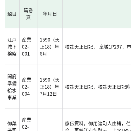
篇巻
題目
年月日
頁
江戸
産業
1590（天
城下
02-
正18）年
校註天正日記， 皇城1P297，市
検察
001
6月
開府
産業
1590（天
準備
02-
正18）年
校註天正日記，校註天正日記附
給水
004
7月12日
事業
産業
御菓
家伝資料，御用達町人由緒，荏
02-
子司
会，再校江府名跡志，上水1P5