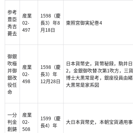
参考
産業
1598（慶
豊臣
02-
長3）年8
東照宮御実紀巻4
秀吉
497
月18日
薨去
御銀
吹極
日本貨幣史，貨幣秘録，駒井日
産業
1598（慶
并御
2，金銀御吹替次第1吹方，三
02-
長3）年
銀改
博士大黒常是考，銀座役員由緒
498
12月28日
役任
大黒常是家系図
命
一分
産業
1599（慶
判金
02-
大日本貨幣史，本朝宝貨通用事
長4）年
創鋳
508