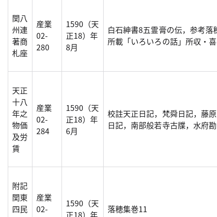
関八
産業
1590（天
州連
白石紳書8五霊膏の伝，参考落
02-
正18）年
著商
所載「いろいろの話」所収・喜
280
8月
札座
天正
十八
産業
1590（天
年之
校註天正日記，梵舜日記，藤原
02-
正18）年
物価
日記，南部般若寺古牒，水府勘
284
6月
及労
賃
附記
関東
産業
1590（天
四民
02-
落穂集巻11
正18）年