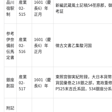
品川
産業
1601（慶
新編武蔵風土記稿54荏原郡，
宿駅
02-
長6）年
考証
制
515
正月
参考
伊奈
産業
1601（慶
備前
02-
長6）年
徴古文書乙集駿河国
伝馬
516
正月
定書
産業
東照宮御実紀附録，大日本貨幣
銀座
1601（慶
02-
貨図彙巻之18銀之部，寛政重
創設
長6）年
517
P525末吉氏系図，534銀座分
附記