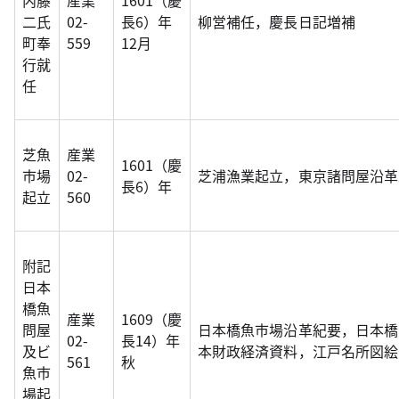
内藤
産業
1601（慶
二氏
02-
長6）年
柳営補任，慶長日記増補
町奉
559
12月
行就
任
芝魚
産業
1601（慶
市場
02-
芝浦漁業起立，東京諸問屋沿革
長6）年
起立
560
附記
日本
橋魚
産業
1609（慶
問屋
日本橋魚市場沿革紀要，日本橋
02-
長14）年
及ビ
本財政経済資料，江戸名所図絵
561
秋
魚市
場起