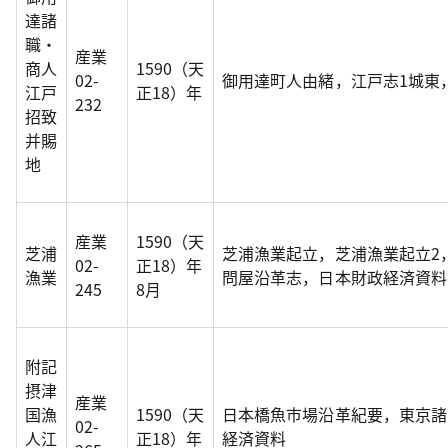
達諸
職・
産業
商人
1590（天
02-
御用達町人由緒，江戸志1城東
江戸
正18）年
232
招致
并賜
地
産業
1590（天
芝浦
芝浦漁業起立，芝浦漁業起立2
02-
正18）年
漁業
問屋沿革志，日本財政経済資料
245
8月
附記
摂津
産業
国漁
1590（天
日本橋魚市場沿革紀要，東京諸
02-
人江
正18）年
経済資料