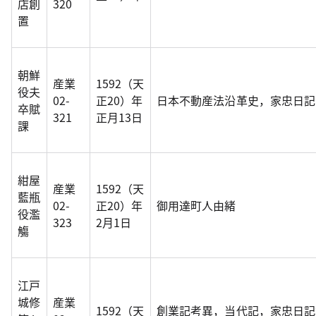
店創
320
置
朝鮮
産業
1592（天
役夫
02-
正20）年
日本不動産法沿革史，家忠日記
卒賦
321
正月13日
課
紺屋
産業
1592（天
藍瓶
02-
正20）年
御用達町人由緒
役濫
323
2月1日
觴
江戸
城修
産業
1592（天
創業記考異，当代記，家忠日記