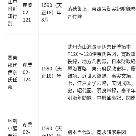
江戸
産業
1590（天
附近
落穂集上，東照宮御実紀附録巻
02-
正18）年
知行
言行録
121
8月
割
武州赤山源長寺伊奈氏碑拓本，
P126～128伊奈氏系図，寛
関東
役録，地方凡例録，日本財政経
郡代
産業
1590（天
縣治要略，東京府民政史料，慶
伊奈
02-
正18）年
録語，近世人鏡録，事実文編，
氏任
124
七，江戸文学志略，天明武鑑，
命
史，昭代記，明良帯録，泰平年
明治年間録，中興盛衰記，関原
地割
産業
小屋
1590（天
02-
別本当代記，寛永譜家系図
奉行
正18）年