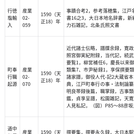
行徳
産業
事蹟合考2，参考落穂集，江戸
1590（天
塩輸
02-
書16之3，大日本地名辞書，
正18）年
入
059
力石雑記，北条氏照文書
近代諸士伝略，譜牒余録，寛政
照宮御実紀附録，当代記，続武
要覧1，柳営補任6，慶長以来御
町奉
産業
類集7、市尹秘録1，享保撰要類
1590（天
行職
02-
諸家譜，御役人代-記2大蔵省
正18）年
起源
070
典，江戸町奉行の事・法制論纂
明良帯録後篇，職掌録，古事類
鑑，貞享呈譜，松園雑記，天寛
人見私記，（図）P85～88彦坂
道中
産業
1590（天
撰要集，撰要永久録，大日本駅