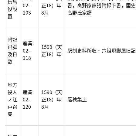
伝馬
02-
正18）年
書，高野家家譜附録下書，国史大
役設
103
8月
高野氏家譜
置
附記
産業
飛脚
1590（天
02-
駅制史料所収・六組飛脚屋旧記
及日
正18）年
118
数
地方
役人
産業
1590（天
ノ江
02-
正18）年
落穂集上
戸召
120
8月
集