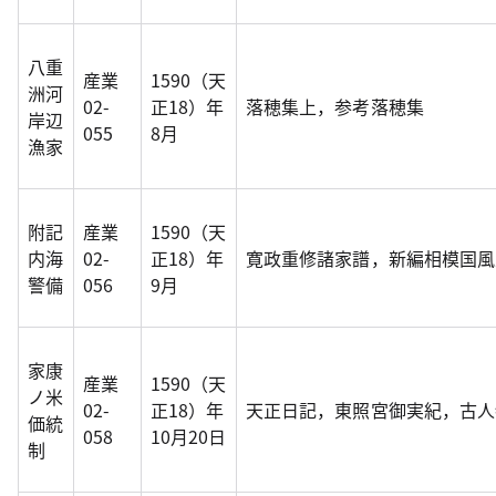
八重
産業
1590（天
洲河
02-
正18）年
落穂集上，参考落穂集
岸辺
055
8月
漁家
附記
産業
1590（天
内海
02-
正18）年
寛政重修諸家譜，新編相模国風
警備
056
9月
家康
産業
1590（天
ノ米
02-
正18）年
天正日記，東照宮御実紀，古人
価統
058
10月20日
制