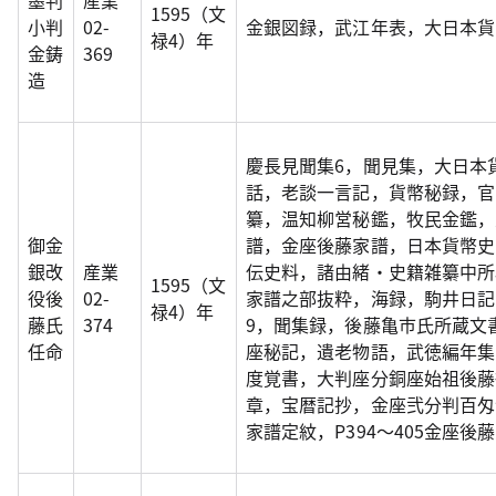
墨判
産業
1595（文
小判
02-
金銀図録，武江年表，大日本貨幣
禄4）年
金鋳
369
造
慶長見聞集6，聞見集，大日本
話，老談一言記，貨幣秘録，官
纂，温知柳営秘鑑，牧民金鑑，
御金
譜，金座後藤家譜，日本貨幣史
銀改
産業
伝史料，諸由緒・史籍雑纂中所
1595（文
役後
02-
家譜之部抜粋，海録，駒井日記
禄4）年
藤氏
374
9，聞集録，後藤亀市氏所蔵文
任命
座秘記，遺老物語，武徳編年集
度覚書，大判座分銅座始祖後藤
章，宝暦記抄，金座弐分判百匁包
家譜定紋，P394～405金座後