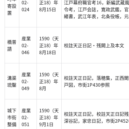
02-
正18）年
江戸幕府職官考16，新編武蔵
寄設
024
8月15日
令考，江戸会誌，寛政武鑑，官
置
緒書，武江年表，北条役帳，元
産業
1590（天
橋普
02-
正18）年
校註天正日記・残闕上及本文
請
046
8月18日
産業
1590（天
溝渠
校註天正日記，落穂集，正西聞
02-
正18）年
琉鑿
戸図，市街1P430参照
049
8月
城下
産業
1590（天
校註天正日記，校註天正日記残
市街
02-
正18）年
深谷記，家忠日記，市街2P45
整備
051
9月1日