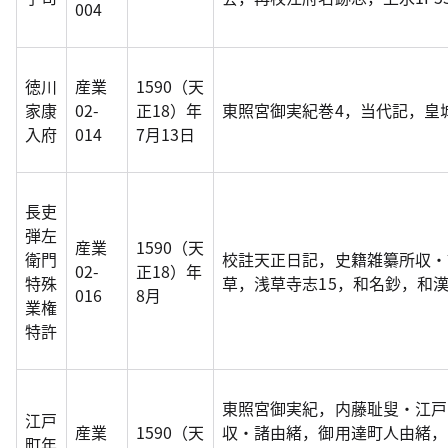
004
徳川
産業
1590（天
家康
02-
正18）年
東照宮御実紀巻4，当代記，皇城1
入府
014
7月13日
長吏
弾左
産業
1590（天
衛門
校註天正日記，史籍雑纂所収・
02-
正18）年
特殊
草，浅草寺志15，和名鈔，和漢
016
8月
業権
特許
東照宮御実紀，内藤耻叟・江戸
江戸
産業
1590（天
収・諸由緒，御用達町人由緒，
町年