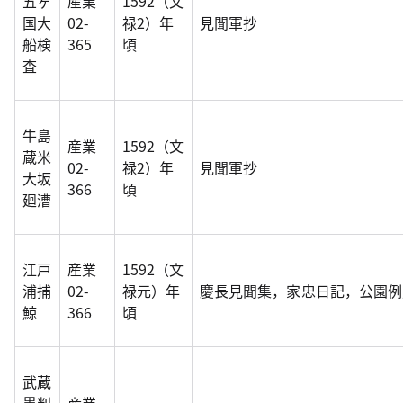
五ヶ
産業
1592（文
国大
02-
禄2）年
見聞軍抄
船検
365
頃
査
牛島
産業
1592（文
蔵米
02-
禄2）年
見聞軍抄
大坂
366
頃
廻漕
江戸
産業
1592（文
浦捕
02-
禄元）年
慶長見聞集，家忠日記，公園例
鯨
366
頃
武蔵