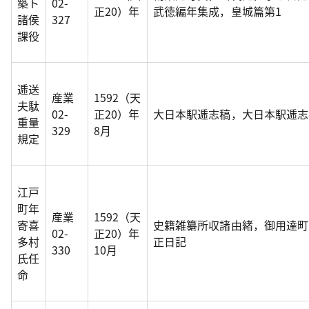
築ト
02-
正20）年
武徳編年集成，皇城篇第1
諸侯
327
課役
逓送
産業
1592（天
夫駄
02-
正20）年
大日本駅逓志稿，大日本駅逓志
重量
329
8月
規定
江戸
町年
産業
1592（天
寄喜
史籍雑纂所収諸由緒，御用達町
02-
正20）年
多村
正日記
330
10月
氏任
命