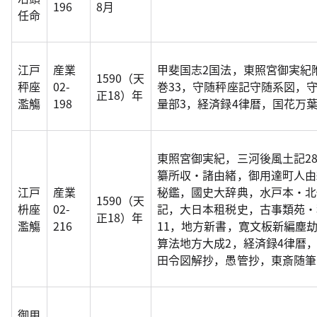
196
8月
任命
江戸
産業
甲斐国志2国法，東照宮御実紀
1590（天
秤座
02-
巻33，守随秤座記守随系図，
正18）年
濫觴
198
量部3，経済録4律暦，国花万
東照宮御実紀，三河後風土記2
纂所収・諸由緒，御用達町人由
江戸
産業
秘鑑，國史大辞典，水戸本・北
1590（天
枡座
02-
記，大日本租税史，古事類苑・
正18）年
濫觴
216
11，地方新書，寛文板新編塵
算法地方大成2，経済録4律暦
田令図解抄，愚管抄，東斎随筆
御用