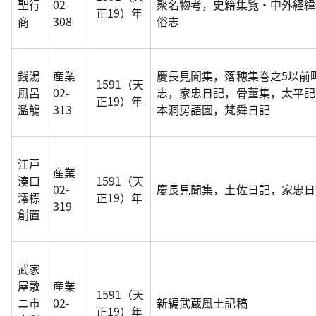
聖行
02-
聚名物考，史籍集覧・中外経緯
正19）年
商
308
俗志
銭湯
産業
慶長見聞集，落穂集巻之5以前
1591（天
風呂
02-
志，家忠日記，骨董集，太平記
正19）年
濫觴
313
本洞房語園，梵舜日記
江戸
産業
湊口
1591（天
02-
慶長見聞集，土佐日記，家忠日
澪標
正19）年
319
創置
武家
屋敷
産業
1591（天
ニ市
02-
新編武蔵風土記稿
正19）年