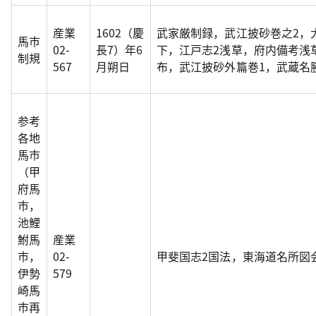
産業
1602（慶
武家厳制録，武江披砂巻之2，
馬市
02-
長7）年6
下，江戸志2浅草，府内備考浅
制規
567
月朔日
布，武江披砂外篇巻1，武蔵名
参考
各地
馬市
（甲
府馬
市，
池鯉
鮒馬
産業
市，
02-
甲斐国志2国法，東海道名所図会
伊勢
579
崎馬
市再