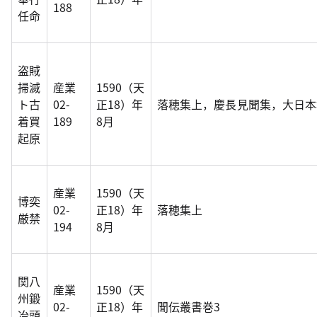
188
任命
盗賊
掃滅
産業
1590（天
ト古
02-
正18）年
落穂集上，慶長見聞集，大日本
着買
189
8月
起原
産業
1590（天
博奕
02-
正18）年
落穂集上
厳禁
194
8月
関八
産業
1590（天
州鍛
02-
正18）年
聞伝叢書巻3
冶頭