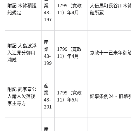
附記 木綿積廻
業
1799（寛政
大伝馬町長谷川木
船規定
43-
11）年4月
館所蔵
197
産
附記 大島波浮
業
1799（寛政
入江見分御用
寛政十一己未年御
43-
11）年4月
浦触
199
産
附記 武家奉公
業
1799（寛政
人請人欠落後
記事条例24・旧幕
43-
11）年5月
家主尋方
201
産