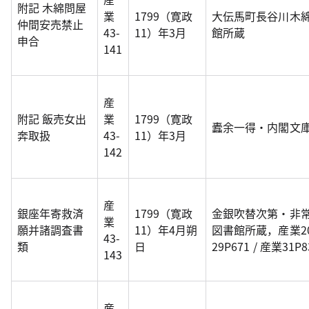
附記 木綿問屋
業
1799（寛政
大伝馬町長谷川木
仲間安売禁止
43-
11）年3月
館所蔵
申合
141
産
附記 飯売女出
業
1799（寛政
蠹余一得・内閣文庫
奔取扱
43-
11）年3月
142
産
銀座年寄救済
1799（寛政
金銀吹替次第・非
業
願并諸調査書
11）年4月朔
図書館所蔵，産業20P3
43-
類
日
29P671 / 産業31P8
143
産