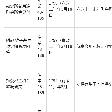
産
1799（寛政
勘定所御用達
業
11）年3月18
寛政十一未年町会
町会所金貸付
43-
日
135
産
附記 雉子殺生
1799（寛政
業
規定餌鳥屋回
11）年3月18
餌鳥会所記録1・
43-
答
日
138
産
類焼地主積金
業
1799（寛政
新撰要集中・旧幕
継続褒美
43-
11）年3月
139
産