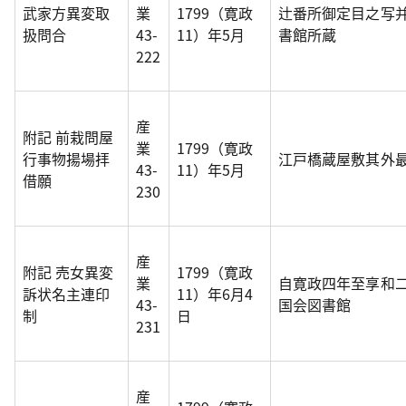
武家方異変取
業
1799（寛政
辻番所御定目之写
扱問合
43-
11）年5月
書館所蔵
222
産
附記 前栽問屋
業
1799（寛政
行事物揚場拝
江戸橋蔵屋敷其外
43-
11）年5月
借願
230
産
附記 売女異変
1799（寛政
業
自寛政四年至享和
訴状名主連印
11）年6月4
43-
国会図書館
制
日
231
産