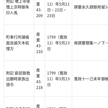
附記 増上寺使
業
11）年5月21
僧上京時御朱
撰要永久録御用留1
43-
日・22日・
印人馬
209
23日
産
町奉行所諸帳
1799（寛政
業
面虫損欠本処
11）年5月23
南撰要類集一ノ下
43-
理方
日
210
産
附記 窮民御救
1799（寛政
業
出願時家族出
11）年5月23
寛政十一己未年御
43-
頭令
日
218
産