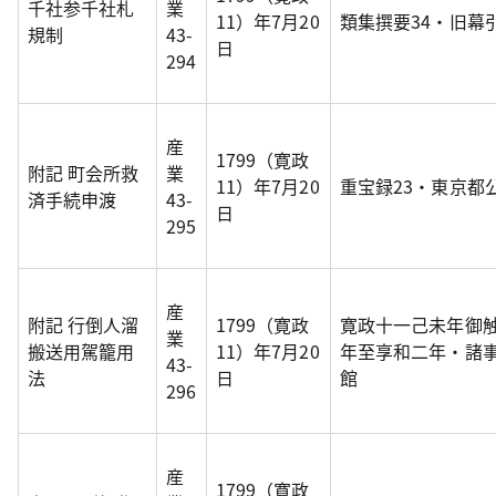
千社参千社札
業
11）年7月20
類集撰要34・旧幕
規制
43-
日
294
産
1799（寛政
附記 町会所救
業
11）年7月20
重宝録23・東京都
済手続申渡
43-
日
295
産
附記 行倒人溜
1799（寛政
寛政十一己未年御
業
搬送用駕籠用
11）年7月20
年至享和二年・諸
43-
法
日
館
296
産
1799（寛政