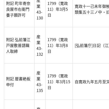
産
附記 町年寄奈
1799（寛政
業
寛政十一己未年御
良屋市右衛門
11）年3月5
43-
類集五十三ノ中・
養子願許可
日
130
産
附記 弘前藩江
1799（寛政
業
戸屋敷普請職
11）年3月8
[弘前藩庁]日記（
43-
人取締
日
132
産
1799（寛政
附記 暦書絶板
業
11）年3月15
自寛政九年五月至
申付
43-
日
135