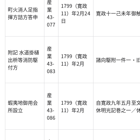
産
1799（寛政
町火消人足指
業
11）年2月24
寛政十一己未年御
揮方詰方答申
43-
日
077
産
附記 水道掛樋
業
1799（寛政
出枡等消防駆
諸向駆附一件一・
43-
11）年2月
付方
083
産
蝦夷地御用会
業
1799（寛政
自寛政九年五月至
所設立
43-
11）年2月
休明光記巻之一／
086