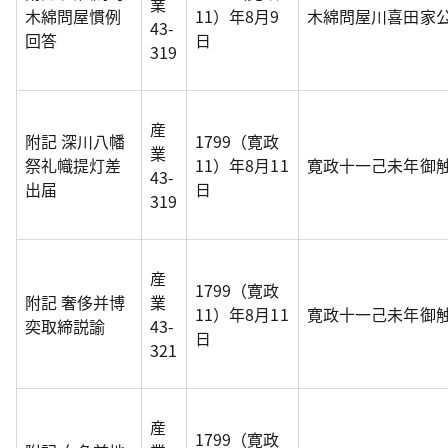
業
木綿問屋慣例
11）年8月9
木綿問屋川喜田家
43-
回答
日
319
産
附記 深川八幡
1799（寛政
業
祭礼幟提灯差
11）年8月11
寛政十一己未年御
43-
出届
日
319
産
1799（寛政
附記 奢侈并博
業
11）年8月11
寛政十一己未年御
奕取締説諭
43-
日
321
産
1799（寛政