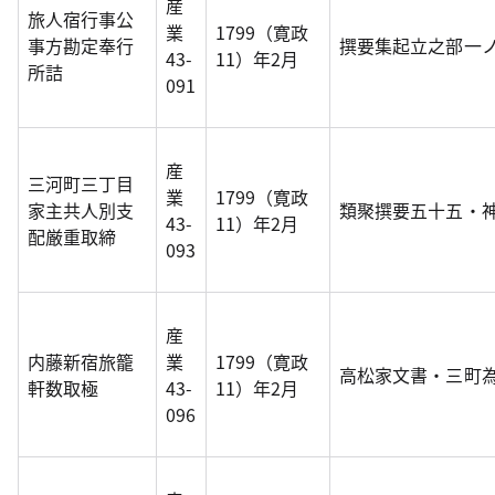
産
旅人宿行事公
業
1799（寛政
事方勘定奉行
撰要集起立之部一
43-
11）年2月
所詰
091
産
三河町三丁目
業
1799（寛政
家主共人別支
類聚撰要五十五・
43-
11）年2月
配厳重取締
093
産
内藤新宿旅籠
業
1799（寛政
高松家文書・三町
軒数取極
43-
11）年2月
096