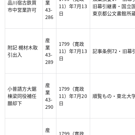
品川宿古鉄買
業
11）年7月13
旧幕引継書・国立
市中営業許可
43-
日
東京都公文書館所蔵
286
産
1799（寛政
附記 槻材木取
業
11）年7月13
記事条例72・旧幕
引出入
43-
日
289
産
小普請方大鋸
1799（寛政
業
棟梁同役補任
11）年7月20
順覧もの・東北大
43-
願却下
日
290
産
1799（寛政