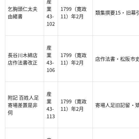
産
乞胸頭仁太夫
業
1799（寛政
類集撰要15・旧幕
由緒書
43-
11）年2月
102
産
長谷川木綿店
業
1799（寛政
店作法書・松阪市史
店作法書改正
43-
11）年2月
106
産
附記 百姓人足
業
1799（寛政
寄場差置是非
寄場人足旧記留・
43-
11）年2月
伺
113