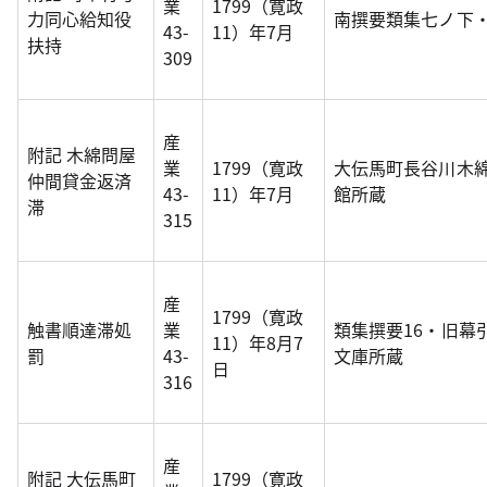
業
1799（寛政
力同心給知役
南撰要類集七ノ下
43-
11）年7月
扶持
309
産
附記 木綿問屋
業
1799（寛政
大伝馬町長谷川木
仲間貸金返済
43-
11）年7月
館所蔵
滞
315
産
1799（寛政
触書順達滞処
業
類集撰要16・旧幕
11）年8月7
罰
43-
文庫所蔵
日
316
産
附記 大伝馬町
1799（寛政