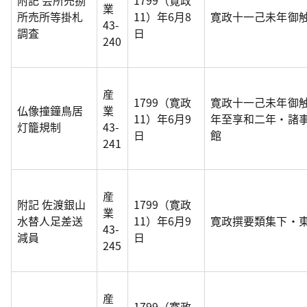
附記 会所売捌
1799（寛政
業
所売所等掛札
11）年6月8
寛政十一己未年御
43-
調査
日
240
産
1799（寛政
寛政十一己未年御
仏像撞鐘鳥居
業
11）年6月9
年至享和二年・諸
灯籠規制
43-
日
館
241
産
附記 佐渡銀山
1799（寛政
業
水替人足差送
11）年6月9
寛政撰要類集下・
43-
減員
日
245
産
1799（寛政