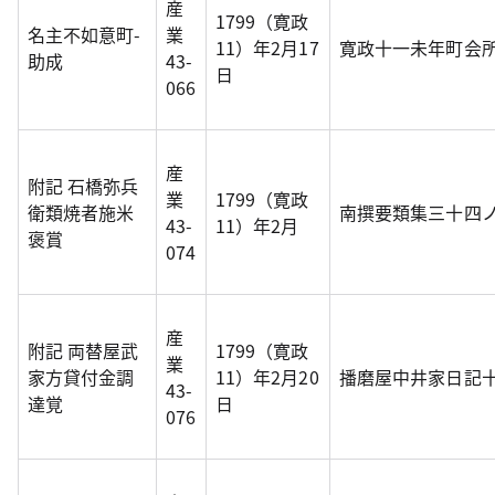
産
1799（寛政
名主不如意町-
業
11）年2月17
寛政十一未年町会
助成
43-
日
066
産
附記 石橋弥兵
業
1799（寛政
衛類焼者施米
南撰要類集三十四
43-
11）年2月
褒賞
074
産
附記 両替屋武
1799（寛政
業
家方貸付金調
11）年2月20
播磨屋中井家日記
43-
達覚
日
076