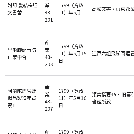
附記 髪結株証
業
1799（寛政
高松文書・東京都
文書替
43-
11）年5月
201
産
1799（寛政
早飛脚延着防
業
11）年5月15
江戸六組飛脚問屋
止策申合
43-
日
203
産
阿蘭陀煙管疑
1799（寛政
業
類集撰要45・旧幕
似品製造売買
11）年5月16
43-
書館所蔵
禁止
日
207
産
1799（寛政