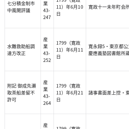
七分積金制市
業
11）年6月10
寛政十一未年町会
中風聞評議
43-
日
247
産
1799（寛政
水難救助船調
業
寛永録5・東京都公
11）年6月11
達方改正
43-
慶應義塾図書館所蔵
日
252
産
附記 御成先瀬
1799（寛政
業
取茶船差留不
11）年6月21
諸事書面差上控・
43-
許可
日
264
産
1799（寛政