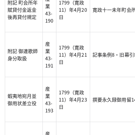
附記 町会所年
1799（寛政
業
賦貸付金返金
11）年4月20
寛政十一未年町会
43-
後再貸付規定
日
190
産
1799（寛政
附記 御連歌師
業
11）年4月21
記事条例8・旧幕
身分取扱
43-
日
191
産
1799（寛政
蝦夷地宛月並
業
11）年4月23
撰要永久録御用留1
御用状差立役
43-
日
193
産