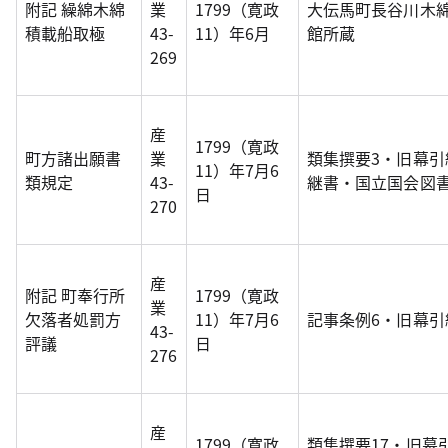
附記 繰綿木綿
業
1799（寛政
大伝馬町長谷川木
積載船取極
43-
11）年6月
館所蔵
269
産
1799（寛政
町方諸出願書
業
類集撰要3・旧幕引
11）年7月6
類規定
43-
継書・国立国会図書館
日
270
産
附記 町奉行所
1799（寛政
業
欠落者処罰方
11）年7月6
記事条例6・旧幕
43-
評議
日
276
産
1799（寛政
類集撰要17・旧幕