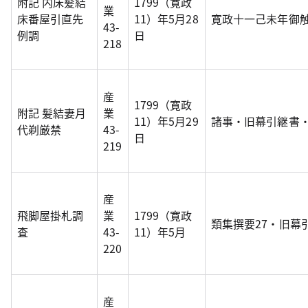
附記 内床髪結
1799（寛政
業
床番屋引直先
11）年5月28
寛政十一己未年御
43-
例調
日
218
産
1799（寛政
附記 髪結妻月
業
11）年5月29
諸事・旧幕引継書
代剃厳禁
43-
日
219
産
飛脚屋掛札調
業
1799（寛政
類集撰要27・旧幕
査
43-
11）年5月
220
産