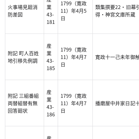
1799（寛政
火事場見廻消
業
類集撰要22・旧幕
11）年4月5
防差図
43-
得・神宮文庫所蔵
日
181
産
1799（寛政
附記 町人百姓
業
11）年4月7
寛政十一己未年御
地引移先例調
43-
日
185
産
附記 三組番組
1799（寛政
業
両替組替有無
11）年4月7
播磨屋中井家日記
43-
回答廻状
日
186
産