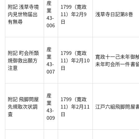
産
附記 浅草寺境
1799（寛政
業
内見世物届出
11）年2月9
浅草寺日記第8巻
43-
有無尋
日
006
産
附記 町会所類
1799（寛政
業
寛政十一己未年御
焼御救出願方
11）年2月10
43-
未年町会所一件書
注意
日
007
産
附記 飛脚問屋
1799（寛政
業
先規取次状調
11）年2月11
江戸六組飛脚問屋
43-
査
日
009