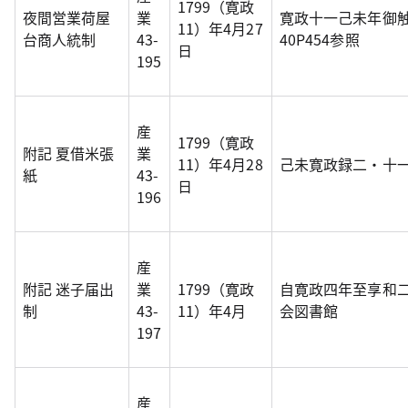
1799（寛政
夜間営業荷屋
業
寛政十一己未年御
11）年4月27
台商人統制
43-
40P454参照
日
195
産
1799（寛政
附記 夏借米張
業
11）年4月28
己未寛政録二・十
紙
43-
日
196
産
附記 迷子届出
業
1799（寛政
自寛政四年至享和
制
43-
11）年4月
会図書館
197
産