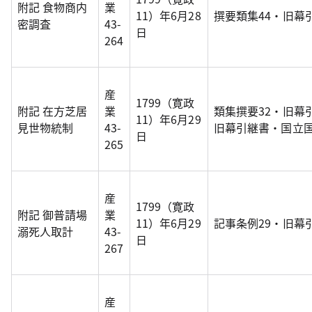
附記 食物商内
業
11）年6月28
撰要類集44・旧幕
密調査
43-
日
264
産
1799（寛政
附記 在方芝居
業
類集撰要32・旧幕
11）年6月29
見世物統制
43-
旧幕引継書・国立
日
265
産
1799（寛政
附記 御普請場
業
11）年6月29
記事条例29・旧幕
溺死人取計
43-
日
267
産