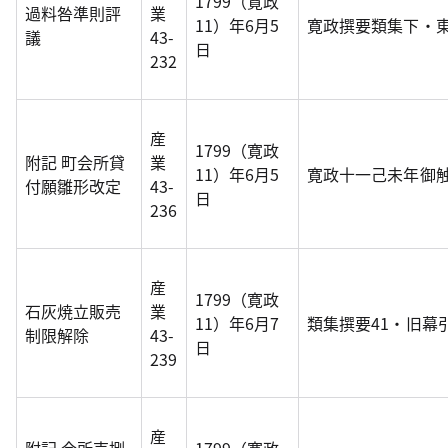
1799（寛政
過料咎準則評
業
11）年6月5
寛政撰要類集下・
議
43-
日
232
産
1799（寛政
附記 町会所貸
業
11）年6月5
寛政十一己未年御
付願雛形改定
43-
日
236
産
1799（寛政
石灰焼立販売
業
11）年6月7
類集撰要41・旧幕
制限解除
43-
日
239
産