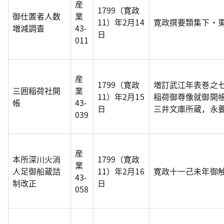
産
1799（寛政
御仕置者人数
業
11）年2月14
寛政撰要類集下・
増減調査
43-
日
011
産
1799（寛政
増訂武江年表巻之
三囲稲荷社開
業
11）年2月15
稲荷御尊像就御開
帳
43-
日
三井文庫所蔵，永
039
産
本所深川火消
1799（寛政
業
人足御船蔵詰
11）年2月16
寛政十一己未年御
43-
制改正
日
058