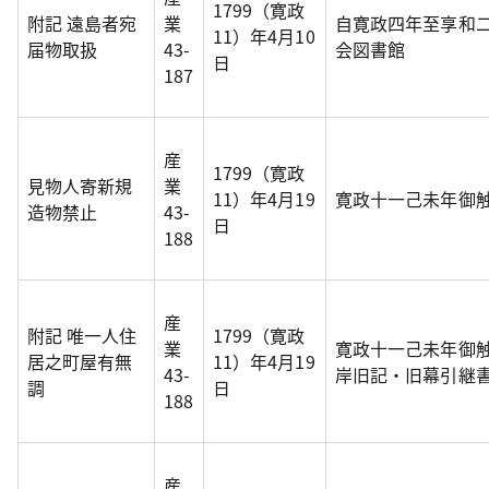
1799（寛政
附記 遠島者宛
業
自寛政四年至享和
11）年4月10
届物取扱
43-
会図書館
日
187
産
1799（寛政
見物人寄新規
業
11）年4月19
寛政十一己未年御
造物禁止
43-
日
188
産
附記 唯一人住
1799（寛政
業
寛政十一己未年御
居之町屋有無
11）年4月19
43-
岸旧記・旧幕引継
調
日
188
産