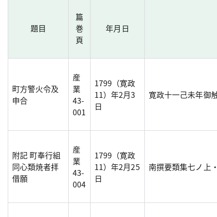
篇
題目
巻
年月日
頁
産
1799（寛政
町方警火令及
業
11）年2月3
寛政十一己未年御
申合
43-
日
001
産
附記 町奉行組
1799（寛政
業
同心類焼者拝
11）年2月25
南撰要類集七ノ上
43-
借願
日
004