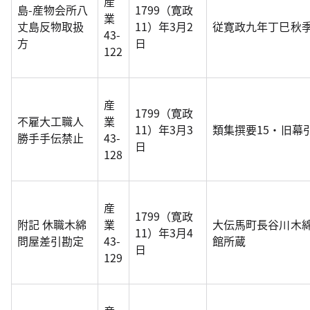
産
島-産物会所八
1799（寛政
業
丈島反物取扱
11）年3月2
従寛政九年丁巳秋
43-
方
日
122
産
1799（寛政
不雇大工職人
業
11）年3月3
類集撰要15・旧幕
勝手手伝禁止
43-
日
128
産
1799（寛政
附記 休職木綿
業
大伝馬町長谷川木
11）年3月4
問屋差引勘定
43-
館所蔵
日
129