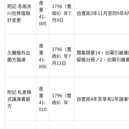
産
附記 赤坂氷
1796（寛
業
川社修復取
政8）年7
自寛政3年11月至同9年
41-
計変更
月9日
005
産
1796（寛
久離帳外出
業
類集撰要14・旧幕引継
政8）年7
願方論達
41-
留帳分冊ノ2・旧幕引継
月11日
006
産
附記 札差株
業
1796（寛
式譲渡書留
自寛政4年至享和2年諸
41-
政8）年
方
010