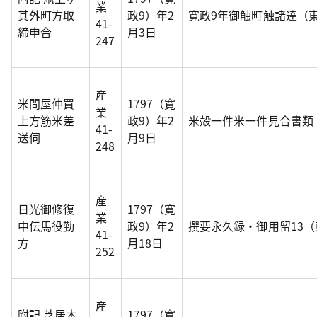
業
其外町方取
政9）年2
寛政9年御触町触諸達（
41-
締申合
月3日
247
産
米問屋仲買
1797（寛
業
上方筋米差
政9）年2
米殻一件米一件見合書類
41-
送伺
月9日
248
産
日光御修復
1797（寛
業
中伝馬役勤
政9）年2
撰要永久録・御用留13
41-
方
月18日
252
産
附記 芝居木
1797（寛