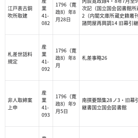
産
丙辰寛政録4・8年7月
1796（寛
江戸表古銅
業
次記（国立国会図書館所蔵
政8）年8
吹所取建
41-
2（内閣文庫所蔵史籍叢刊
月28日
082
諸問屋再興調14 旧幕引
産
1796（寛
札差世話料
業
政8）年8
札差事略26
規定
41-
月
092
産
1796（寛
非人取締案
業
南撰要類集28ノ3・旧幕
政8）年9
上申
41-
継書国立国会図書館
月5日
093