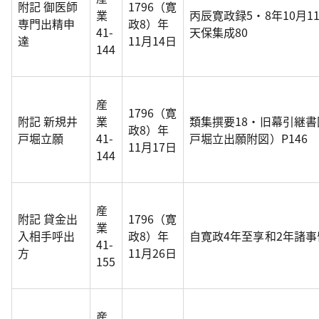
附記 御医師
1796（寛
業
丙辰寛政録5・8年10月
専門出精申
政8）年
41-
天保集成80
達
11月14日
144
産
1796（寛
附記 新規井
業
類集撰要18・旧幕引継
政8）年
戸堀立願
41-
戸堀立出願附図）P146
11月17日
144
産
附記 貸金出
1796（寛
業
入相手呼出
政8）年
自寛政4年至享和2年諸
41-
方
11月26日
155
産