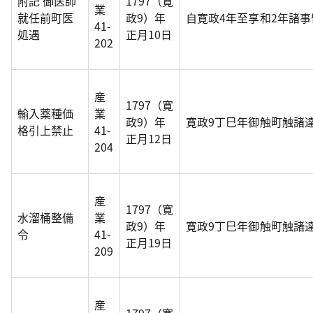
附記 御医師
1797（寛
業
就任前町医
政9）年
自寛政4年至享和2年諸
41-
処遇
正月10日
202
産
1797（寛
輸入薬種価
業
政9）年
寛政9丁巳年御触町触諸
格引上禁止
41-
正月12日
204
産
1797（寛
水溜桶整備
業
政9）年
寛政9丁巳年御触町触諸
令
41-
正月19日
209
産