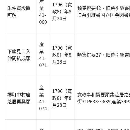
産
1796（寛
朱仲買設置
業
類集撰要42・旧幕引継
政8）年8
町触
41-
旧幕引継書国立国会図書
月24日
069
産
1796（寛
下座見口入
業
政8）年8
類集撰要27・旧幕引継
仲間結成願
41-
月28日
071
産
1796（寛
堺町中村座
業
寛政享和撰要類集芝居之
政8）年8
芝居再興願
41-
街31P633～639,産業39P3
月28日
074