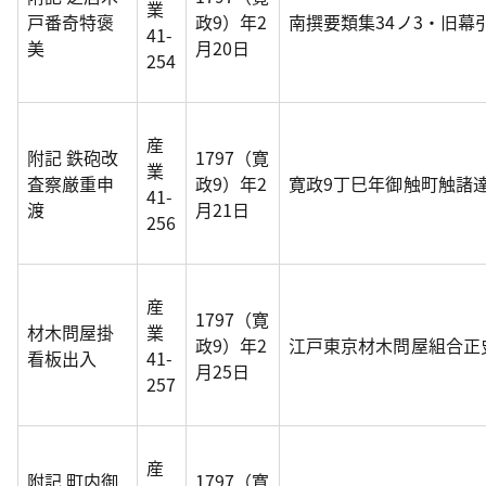
業
戸番奇特褒
政9）年2
南撰要類集34ノ3・旧幕
41-
美
月20日
254
産
附記 鉄砲改
1797（寛
業
査察厳重申
政9）年2
寛政9丁巳年御触町触諸
41-
渡
月21日
256
産
1797（寛
材木問屋掛
業
政9）年2
江戸東京材木問屋組合正
看板出入
41-
月25日
257
産
附記 町内御
1797（寛