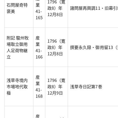
1796（寛
石問屋奇特
業
政8）年
諸問屋再興調11・旧幕引
褒美
41-
12月8日
165
附記 駿州牧
産
1796（寛
場取立御用
業
政8）年
撰要永久録・御用留13
人足荷物継
41-
12月8日
立
166
産
浅草寺境内
1796（寛
業
市場地代取
政8）年
浅草寺日記第7巻
41-
極
12月9日
168
産