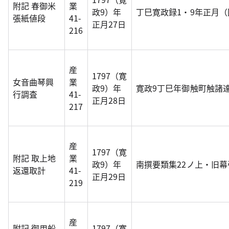
附記 春御米
業
政9）年
丁巳寛政録1・9年正月
張紙値段
41-
正月27日
216
産
1797（寛
女音曲琴興
業
政9）年
寛政9丁巳年御触町触諸
行調査
41-
正月28日
217
産
1797（寛
附記 取上地
業
政9）年
南撰要類集22ノ上・旧
返還取計
41-
正月29日
219
産
附記 御用船
1797（寛