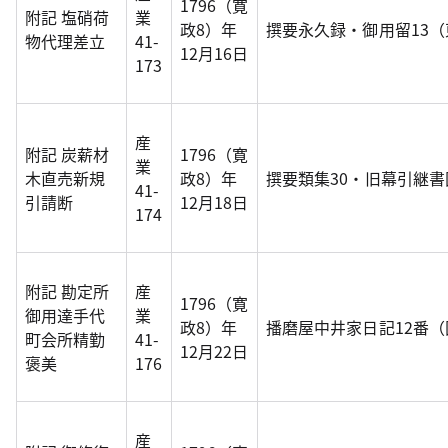
1796（寛
附記 塩硝荷
業
政8）年
撰要永久録・御用留13
物代理差立
41-
12月16日
173
産
附記 炭薪材
1796（寛
業
木直売新規
政8）年
撰要類集30・旧幕引継
41-
引請断
12月18日
174
附記 勘定所
産
1796（寛
御用達手代
業
政8）年
播磨屋中井家日記12番
町会所精勤
41-
12月22日
褒美
176
産