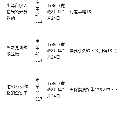
産
出奔御家人
1796（寛
業
借米預米分
政8）年7
札差事略16
41-
返納
月24日
011
産
1796（寛
火之見新規
業
政8）年7
撰要永久録・公用留13
取立願
41-
月24日
014
産
1796（寛
附記 花火規
業
政8）年7
天保撰要類集126ノ中
格調査答申
41-
月24日
017