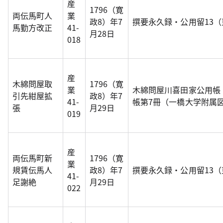
産
1796（寛
両伝馬町人
業
政8）年7
撰要永久録・公用留13
馬勤方改正
41-
月28日
018
産
木綿問屋取
1796（寛
業
木綿問屋川喜田家公用帳
引先紺屋拡
政8）年7
41-
帳第7冊（一橋大学附属
張
月29日
019
産
両伝馬町新
1796（寛
業
規賃伝馬人
政8）年7
撰要永久録・公用留13
41-
足謝絶
月29日
022