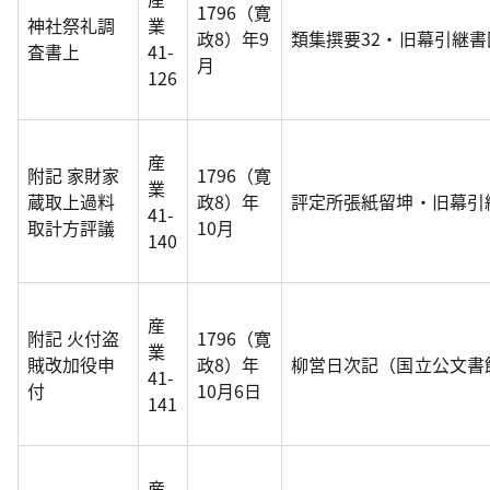
1796（寛
神社祭礼調
業
政8）年9
類集撰要32・旧幕引継
査書上
41-
月
126
産
附記 家財家
1796（寛
業
蔵取上過料
政8）年
評定所張紙留坤・旧幕引
41-
取計方評議
10月
140
産
附記 火付盗
1796（寛
業
賊改加役申
政8）年
柳営日次記（国立公文書
41-
付
10月6日
141
産