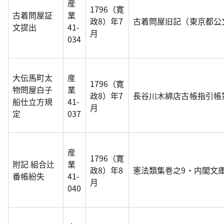
産
1796（寛
古着問屋証
業
政8）年7
古着問屋旧記（東京都公
文提出
41-
月
034
大伝馬町太
産
1796（寛
物問屋白子
業
政8）年7
長谷川木綿店古帳指引帳
船仕立方規
41-
月
定
037
産
1796（寛
附記 組合辻
業
政8）年8
憲法類集巻之9・内閣文庫
番帳紛失
41-
月
040