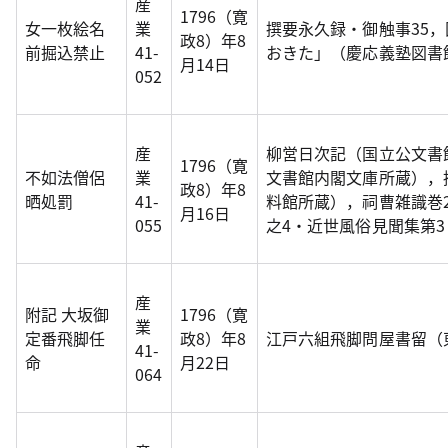
産
1796（寛
女一枚絵名
業
撰要永久録・御触事35
政8）年8
前掘込禁止
41-
おきた」（慶応義塾図書館
月14日
052
産
柳営日次記（国立公文書
1796（寛
不如法僧侶
業
文書館内閣文庫所蔵），
政8）年8
晒処罰
41-
料館所蔵），祠曹雑識巻
月16日
055
之4・近世風俗見聞集第3
産
附記 大坂御
1796（寛
業
定番飛脚任
政8）年8
江戸六組飛脚問屋書留（
41-
命
月22日
064