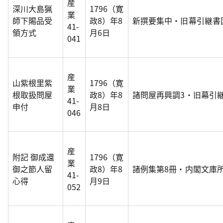
産
深川大島猟
1796（寛
業
師下賜品受
政8）年8
新撰要集中・旧幕引継書
41-
領方式
月6日
041
産
山紫根里紫
1796（寛
業
根取扱問屋
政8）年8
諸問屋再興調3・旧幕引
41-
申付
月8日
046
産
附記 御成還
1796（寛
業
御之節人留
政8）年8
諸例集第8冊・内閣文庫所
41-
心得
月9日
052