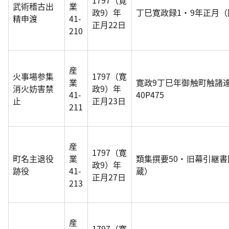
1797（寛
武術稽古出
業
政9）年
丁巳寛政録1・9年正月
精申渡
41-
正月22日
210
産
火事場参集
1797（寛
業
寛政9丁巳年御触町触諸
消火妨害禁
政9）年
41-
40P475
止
正月23日
211
産
1797（寛
町名主退役
業
類集撰要50・旧幕引継
政9）年
跡役
41-
蔵）
正月27日
213
産
1797（寛