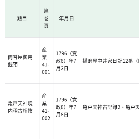
篇
題目
巻
年月日
頁
産
1796（寛
両替屋御用
業
政8）年7
播磨屋中井家日記12番
銭預
41-
月2日
001
産
1796（寛
亀戸天神境
業
政8）年7
亀戸天神古記録2・亀戸
内稽古相撲
41-
月8日
002