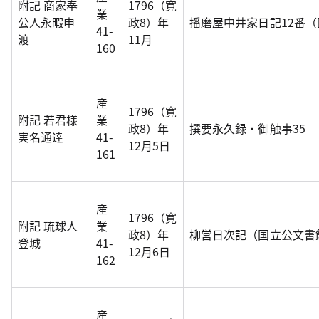
附記 商家奉
1796（寛
業
公人永暇申
政8）年
播磨屋中井家日記12番
41-
渡
11月
160
産
1796（寛
附記 若君様
業
政8）年
撰要永久録・御触事35
実名通達
41-
12月5日
161
産
1796（寛
附記 琉球人
業
政8）年
柳営日次記（国立公文書
登城
41-
12月6日
162
産