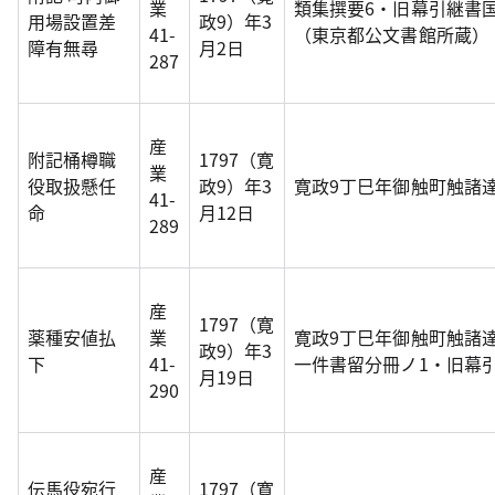
業
類集撰要6・旧幕引継書
用場設置差
政9）年3
41-
（東京都公文書館所蔵）
障有無尋
月2日
287
産
附記桶樽職
1797（寛
業
役取扱懸任
政9）年3
寛政9丁巳年御触町触諸
41-
命
月12日
289
産
1797（寛
薬種安値払
業
寛政9丁巳年御触町触諸
政9）年3
下
41-
一件書留分冊ノ1・旧幕
月19日
290
産
伝馬役宛行
1797（寛