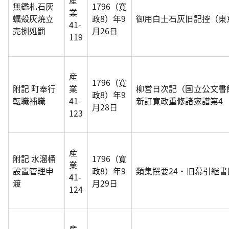
産
無鑑札石灰
1796（寛
業
蠣殻灰焼立
政8）年9
御用白土石灰旧記控（東
41-
売捌処罰
月26日
119
産
1796（寛
附記 町奉行
業
柳営日次記（国立公文書
政8）年9
転職補職
41-
新訂寛政重修諸家譜第4
月28日
123
産
附記 水溜桶
1796（寛
業
設置管理申
政8）年9
類集撰要24・旧幕引継
41-
渡
月29日
124
産