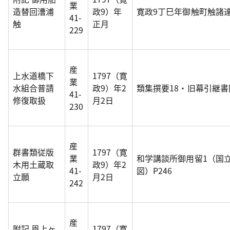
業
造替回漕浦
政9）年
寛政9丁巳年御触町触諸
41-
触
正月
229
産
上水道橋下
1797（寛
業
水組合普請
政9）年2
類集撰要18・旧幕引継
41-
修復取扱
月2日
230
産
群書類従版
1797（寛
業
和学講談所御用留1（国
木用土蔵取
政9）年2
41-
図）P246
立願
月2日
242
産
附記 凧上ヶ
1797（寛