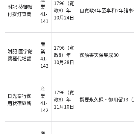
1796（寛
附記 葵御紋
業
政8）年
自寛政4年至享和2年諸
付提灯査問
41-
10月24日
141
産
1796（寛
附記 医学館
業
政8）年
御触書天保集成80
薬種代増額
41-
10月28日
142
産
1796（寛
日光奉行御
業
政8）年
撰要永久録・御用留13
用状宿継断
41-
11月10日
142
産