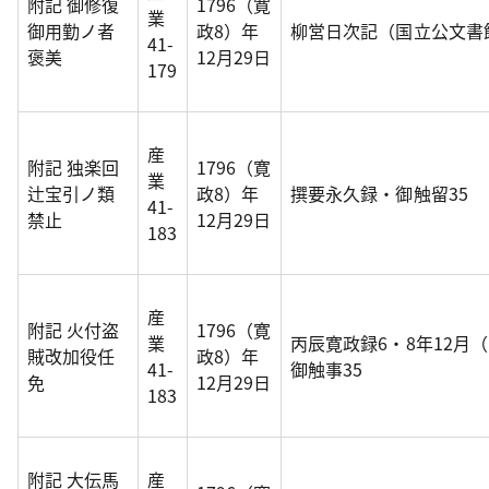
附記 御修復
1796（寛
業
御用勤ノ者
政8）年
柳営日次記（国立公文書
41-
褒美
12月29日
179
産
附記 独楽回
1796（寛
業
辻宝引ノ類
政8）年
撰要永久録・御触留35
41-
禁止
12月29日
183
産
附記 火付盗
1796（寛
業
丙辰寛政録6・8年12月
賊改加役任
政8）年
41-
御触事35
免
12月29日
183
附記 大伝馬
産