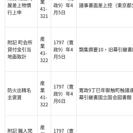
業
屋差上物慣
政9）年4
諸事書面差上控（東京都
41-
行上申
月5日
321
産
附記 町会所
1797（寛
業
貸付金引当
政9）年4
類集撰要10・旧幕引継
41-
地面取計
月5日
322
産
1797（寛
防火出精名
業
寛政9丁巳年御触町触諸
政9）年4
主褒賞
41-
幕引継書国立国会図書館
月6日
322
産
附記 職人梵
1797（寛