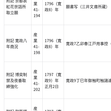
附記 京都表
業
1796（寛
紅花世話所
願書写（三井文庫所蔵）
41-
政8）年
取立願
194
産
附記 寛政八
業
1796（寛
寛政7乙卯春江戸用事控
年商況
41-
政8）年
198
産
附記 博奕制
1797（寛
業
禁及夜番取
政9）年
寛政9丁巳年御触町触諸
41-
締強化
正月2日
202
産