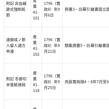
産
附記 非血縁
1796（寛
業
跡式強制処
政8）年9
例書3・旧幕引継書国立
41-
罰
月6日
101
産
遠御成ノ節
1796（寛
業
人留人通方
政8）年9
類集撰要5・旧幕引継書
41-
申渡
月21日
102
産
1796（寛
附記 冬御切
業
政8）年9
丙辰寛政録4・8年7月至
米張紙値段
41-
月25日
118