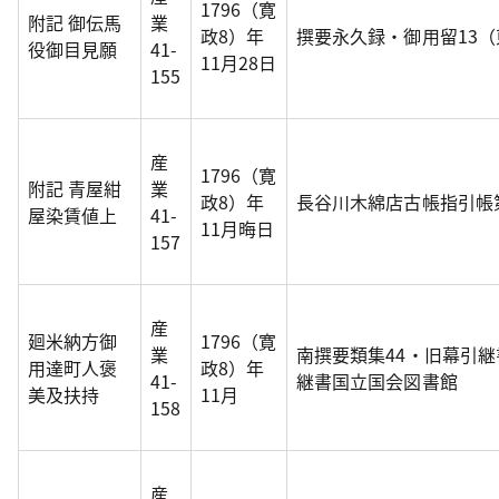
1796（寛
附記 御伝馬
業
政8）年
撰要永久録・御用留13
役御目見願
41-
11月28日
155
産
1796（寛
附記 青屋紺
業
政8）年
長谷川木綿店古帳指引帳
屋染賃値上
41-
11月晦日
157
産
廻米納方御
1796（寛
業
南撰要類集44・旧幕引
用達町人褒
政8）年
41-
継書国立国会図書館
美及扶持
11月
158
産