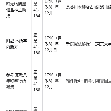
1796（寛
町太物問屋
業
政8）年
長谷川木綿店古帳指引帳
佃島神主助
41-
12月
成
184
産
1796（寛
附記 本所牢
業
政8）年
新撰憲法秘録1（東京大
内賄方
41-
12月日
186
産
参考 寛政八
1796（寛
業
年町奉行所
政8）年
雑件録4・旧幕引継書国
41-
経費
12月
186
産