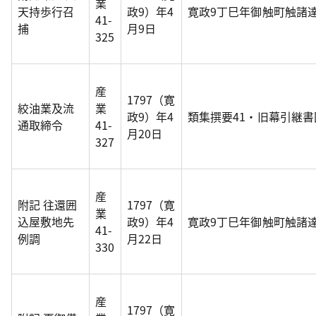
業
天持歩行召
政9）年4
寛政9丁巳年御触町触諸
41-
捕
月9日
325
産
1797（寛
絞油業及流
業
政9）年4
類集撰要41・旧幕引継書国
通取締令
41-
月20日
327
産
附記 往還囲
1797（寛
業
込屋敷地先
政9）年4
寛政9丁巳年御触町触諸
41-
例調
月22日
330
産
1797（寛