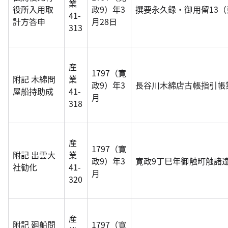
業
役所入用取
政9）年3
撰要永久録・御用留13
41-
計方答申
月28日
313
産
1797（寛
附記 木綿問
業
政9）年3
長谷川木綿店古帳指引帳
屋船持助成
41-
月
318
産
1797（寛
附記 出雲大
業
政9）年3
寛政9丁巳年御触町触諸
社勧化
41-
月
320
産
附記 廻船問
1797（寛