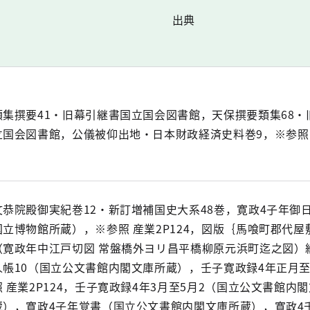
出典
類集撰要41・旧幕引継書国立国会図書館，天保撰要類集68・
立国会図書館，公儀被仰出地・日本財政経済史料巻9，※参照 産
文恭院殿御実紀巻12・新訂増補国史大系48巻，寛政4子年御
国立博物館所蔵），※参照 産業2P124，図版｛馬喰町郡代屋
（寛政年中江戸切図 常盤橋外ヨリ昌平橋柳原元浜町迄之図）絵
人帳10（国立公文書館内閣文庫所蔵），壬子寛政録4年正月至
照 産業2P124，壬子寛政録4年3月至5月2（国立公文書館内
蔵），寛政4子年覚書（国立公文書館内閣文庫所蔵），寛政4