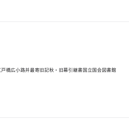
江戸橋広小路并最寄旧記秋・旧幕引継書国立国会図書館