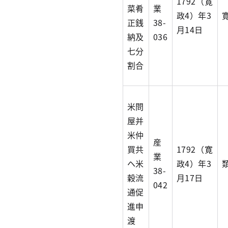
1792（寛
菜肴
業
政4）年3
正銭
38-
月14日
納及
036
七分
割合
米問
屋并
米仲
産
買共
1792（寛
業
ヘ米
政4）年3
38-
穀流
月17日
042
通促
進申
渡