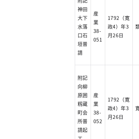
附記
神田
産
大下
1792（寛
業
水落
政4）年3
38-
口石
月26日
051
垣普
請
附記
向柳
原囲
産
1792（寛
籾蔵
業
政4）年3
町会
38-
月26日
所普
052
請起
工