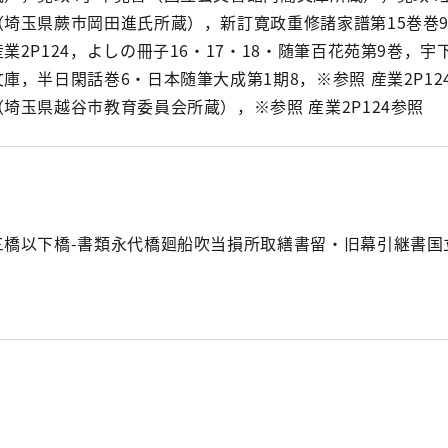
（埼玉県蕨市岡田進氏所蔵），新訂寛政重修諸家譜第15巻巻93
産業2P124，よしの冊子16・17・18・随筆百花苑第9巻，
文庫，半日閑話巻6・日本随筆大成第1期8，※参照 産業2P12
（埼玉県越谷市教育委員会所蔵），※参照 産業2P124参照
三橋以下橋-書類永代橋廻船吹当損所取繕書留・旧幕引継書国