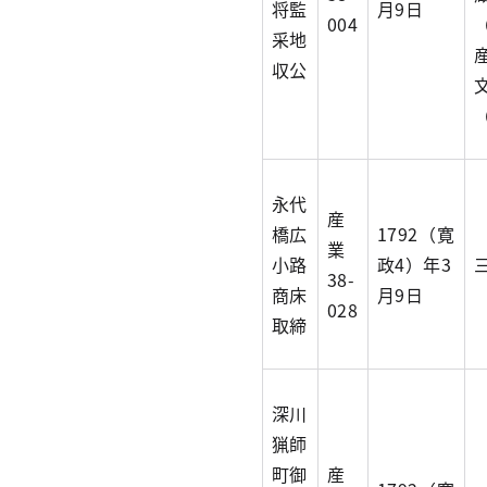
将監
月9日
004
采地
収公
永代
産
橋広
1792（寛
業
小路
政4）年3
38-
商床
月9日
028
取締
深川
猟師
町御
産