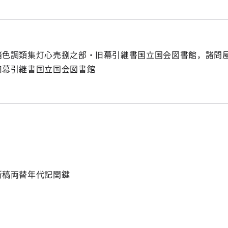
諸色調類集灯心売捌之部・旧幕引継書国立国会図書館，諸問屋
旧幕引継書国立国会図書館
新稿両替年代記関鍵