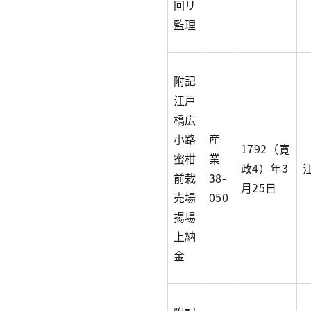
回リ
監理
附記
江戸
橋広
小路
産
1792（寛
蜜柑
業
政4）年3
前栽
38-
月25日
売場
050
揚場
上納
金