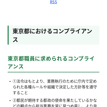
RSS
総務局
職務に関する働きかけのページを更新しまし
た。
総務局
東京都におけるコンプライアン
職員目安箱のページを更新しました。
ス
2026年4月21日
総務局
コンプライアンス推進の取組のページに第10
東京都職員に求められるコンプライ
回東京都コンプライアンス推進委員会の開催
アンス
状況を掲載しました。
総務局
コンプライアンス推進の取組のページを更新
①法令はもとより、業務執行のために庁内で定め
しました。
られた各種ルールや組織で決定した方針等を遵守
すること
②都民が期待する都政の使命を果たしているかな
どの観点から担当業務を常に見つめ直し、より良