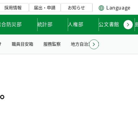
Language
採用情報
届出・申請
お知らせ
総合防災部
統計部
人権部
公文書館
け
職員目安箱
服務監察
地方自治法に基づく内部統制
。