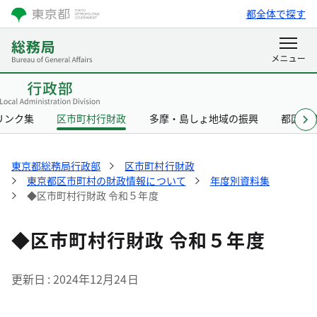
都全体で探す
リンク集
区市町村行財政
多摩・島しょ地域の振興
都区協
東京都総務局行政部
区市町村行財政
東京都区市町村の財政情報について
年度別資料集
◆区市町村行財政 令和５年度
◆区市町村行財政 令和５年度
更新日
2024年12月24日