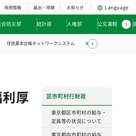
Language
採用情報
届出・申請
お知らせ
総合防災部
統計部
人権部
公文書館
住民基本台帳ネットワークシステム
マイナンバーカード・公的
福利厚
区市町村行財政
東京都区市町村の給与・
定員等の状況について
東京都内市町村の給与