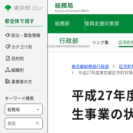
コンテンツにスキップ
都全体で探す
総務部
復興支援対策部
防災・緊急情報
リンク集
区市町
カテゴリ別
目的別
東京都総務局行政部
区市町
組織別
平成27年度東京都区市町村
事業者の方
平成27
キーワード検索
生事業の