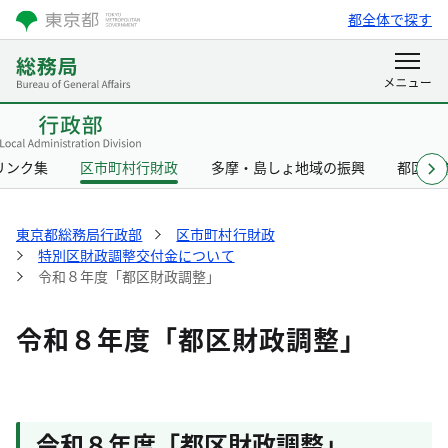
都全体で探す
リンク集
区市町村行財政
多摩・島しょ地域の振興
都区協
東京都総務局行政部
区市町村行財政
特別区財政調整交付金について
令和８年度「都区財政調整」
令和８年度「都区財政調整」
令和８年度「都区財政調整」