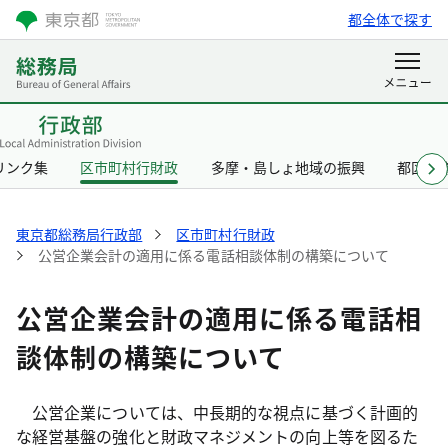
都全体で探す
リンク集
区市町村行財政
多摩・島しょ地域の振興
都区協
東京都総務局行政部
区市町村行財政
公営企業会計の適用に係る電話相談体制の構築について
公営企業会計の適用に係る電話相
談体制の構築について
公営企業については、中長期的な視点に基づく計画的
な経営基盤の強化と財政マネジメントの向上等を図るた