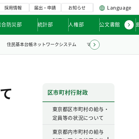
Language
採用情報
届出・申請
お知らせ
総合防災部
統計部
人権部
公文書館
住民基本台帳ネットワークシステム
マイナンバーカード・公的
て
区市町村行財政
東京都区市町村の給与・
定員等の状況について
東京都内市町村の給与