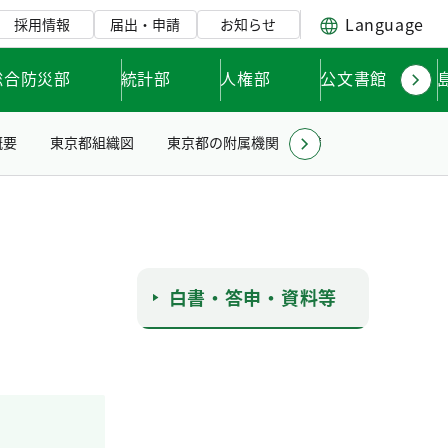
Language
採用情報
届出・申請
お知らせ
総合防災部
統計部
人権部
公文書館
概要
東京都組織図
東京都の附属機関
東京都職員「ライフ
白書・答申・資料等