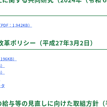
F：1,942KB）
改革ポリシー（平成27年3月2日）
196KB）
B）
B）
）
ータ
の給与等の見直しに向けた取組方針（