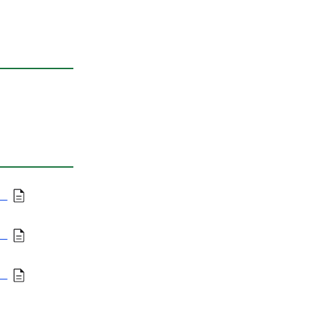
）
）
）