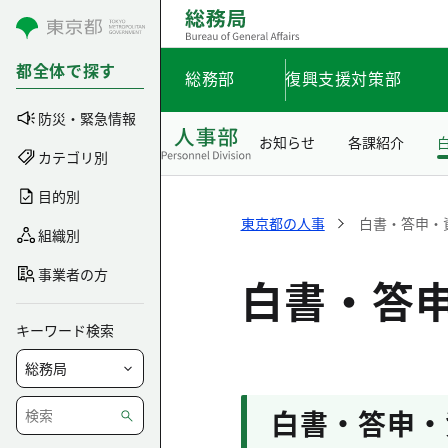
コンテンツにスキップ
都全体で探す
総務部
復興支援対策部
防災・緊急情報
お知らせ
各課紹介
カテゴリ別
目的別
東京都の人事
白書・答申・
組織別
事業者の方
白書・答
キーワード検索
白書・答申・