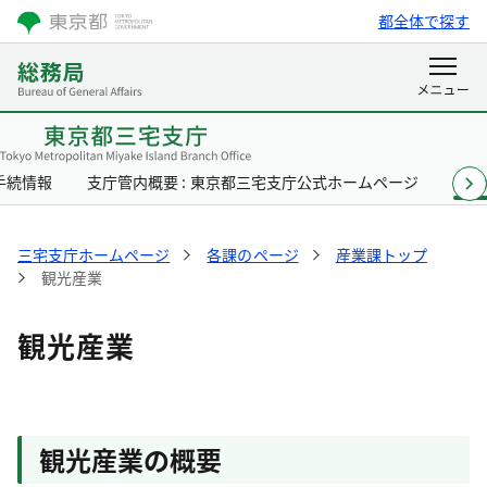
都全体で探す
手続情報
支庁管内概要 : 東京都三宅支庁公式ホームページ
各課
三宅支庁ホームページ
各課のページ
産業課トップ
観光産業
観光産業
観光産業の概要