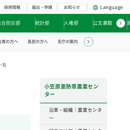
Language
採用情報
届出・申請
お知らせ
総合防災部
統計部
人権部
公文書館
光客の方へ
島民の方へ
支庁の案内
小笠原亜熱帯農業セン
一覧
小笠原亜熱帯農業セン
ター
沿革・組織｜農業センタ
ー