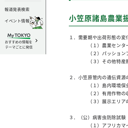
報道発表検索
小笠原諸島農業
イベント情報
１．需要期や出荷形態の変
おすすめの情報を
（１）農業センター育
テーマごとに発信
（２）パッションフル
（３）その他特産熱帯
２．小笠原管内の遺伝資源
（１）島内環境保全
（２）有用作物の収集
（３）展示エリアの
３．（公）病害虫防除試験
（１）アフリカマイマ