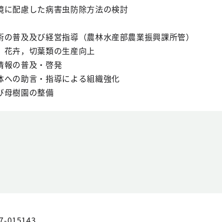
配慮した病害虫防除方法の検討
術の普及及び経営指導（農林水産部農業振興課所管）
卉，切葉類の生産向上
報の普及・啓発
の助言・指導による組織強化
び母樹園の整備
7-015143