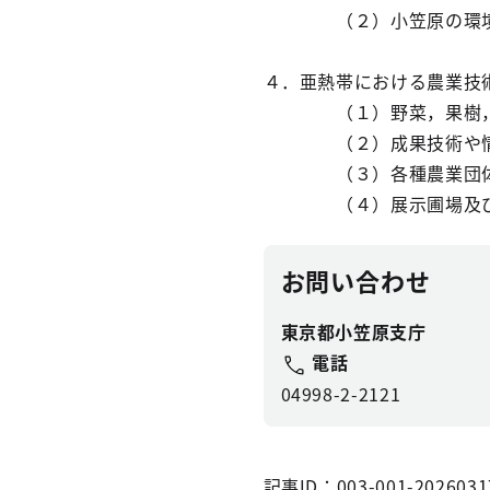
（２）小笠原の環境に
４．亜熱帯における農業技
（１）野菜，果樹，花
（２）成果技術や情
（３）各種農業団体へ
（４）展
示圃場及
お問い合わせ
東京都小笠原支庁
電話
04998-2-2121
記事ID：003-001-2026031