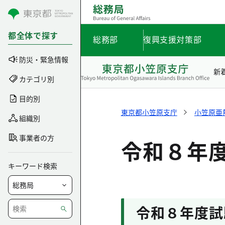
コンテンツにスキップ
都全体で探す
総務部
復興支援対策部
防災・緊急情報
新
カテゴリ別
目的別
東京都小笠原支庁
小笠原亜
組織別
事業者の方
令和８年
キーワード検索
令和８年度試