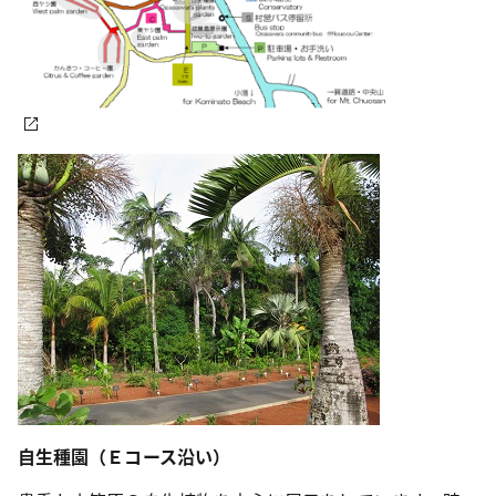
自生種園（Ｅコース沿い）