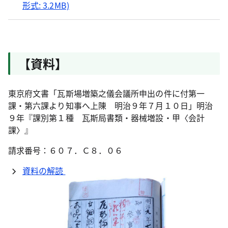
形式: 3.2MB)
【資料】
東京府文書「瓦斯場増築之儀会議所申出の件に付第一
課・第六課より知事へ上陳 明治９年７月１０日」明治
９年『課別第１種 瓦斯局書類・器械増設・甲〈会計
課〉』
請求番号：６０７．Ｃ８．０６
資料の解読