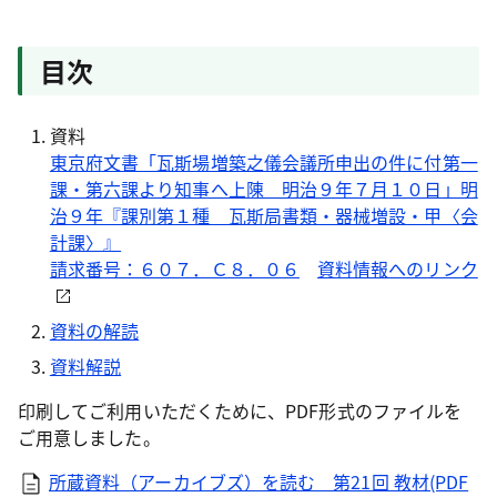
目次
資料
東京府文書「瓦斯場増築之儀会議所申出の件に付第一
課・第六課より知事へ上陳 明治９年７月１０日」明
治９年『課別第１種 瓦斯局書類・器械増設・甲〈会
計課〉』
請求番号：６０７．Ｃ８．０６
資料情報へのリンク
資料の解読
資料解説
印刷してご利用いただくために、PDF形式のファイルを
ご用意しました。
所蔵資料（アーカイブズ）を読む 第21回 教材(PDF