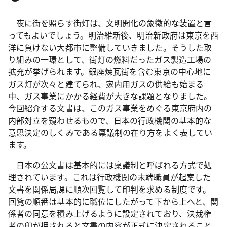
夜に街を照らす街灯は、文明開化の象徴的な装置と言
ってもよいでしょう。明治維新後、明治新政府は東京を西
洋に負けない大都市に整備していきました。そうした取
り組みの一環として、街灯の燃料だったガス製造工場の
拡充が挙げられます。銀座煉瓦街を含む東京の中心地に
ガス灯が次々と建てられ、家内用ガスの供給も始まる
中、ガス事業にかかる経費が大きな課題となりました。
今回紹介する文書は、このガス事業をめぐる東京府内の
内部対立を窺わせるもので、日本の行政機関の基本的な
意思決定のしくみである稟議制の在り方をよく表してい
ます。
日本の公文書は基本的には稟議制と呼ばれる方式で処
理されています。これは行政機関の末端職員が起案した
文書を関係局課に順次回覧して印判を求める制度です。
回覧の順番は基本的に職位にしたがって下から上へと、関
係者の同意を積み上げるように設定されており、決裁権
者の印が押されると文書の内容が正式に決定されること