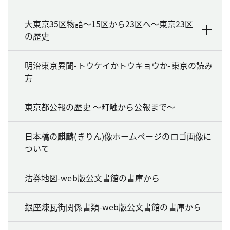
大東京35区物語～15区から23区へ～東京23区
の歴史
明治東京異聞-トウケイかトウキョウか-東京の読み
方
東京都公報の歴史 ～町触から公報まで～
日本橋の麒麟(きりん)像ホームページのロゴ画像に
ついて
沽券地図-web版公文書館の書庫から
銀座煉瓦街関係書類-web版公文書館の書庫から