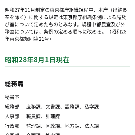
昭和27年11月制定の東京都庁組織規程中、本庁（出納長
室を除く）に関する規定は東京都庁組織条例による局及
び室について定めたものとみなす。規程中都民室及び外
務室については、条例の定める順序に改める。（昭和28
年東京都規則第21号）
昭和28年8月1日現在
総務局
秘書室
総務部
庶務課、文書課、訟務課、私学課
人事部
職員課、計理課
行政部
監理課、区政課、地方課、法人課