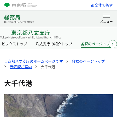
都全体で探す
トピックストップ
八丈支庁の紹介トップ
各課のページトップ
東京都八丈支庁のホームページです
各課のページトップ
港湾課ご案内
大千代港
大千代港