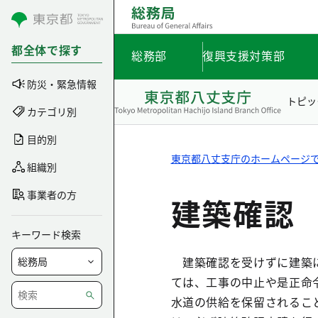
コンテンツにスキップ
都全体で探す
総務部
復興支援対策部
防災・緊急情報
トピッ
カテゴリ別
目的別
東京都八丈支庁のホームページ
組織別
事業者の方
建築確認
キーワード検索
建築確認を受けずに建築に
ては、工事の中止や是正命
水道の供給を保留されるこ