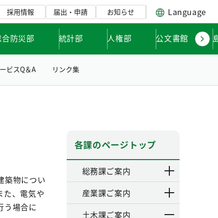
Language
採用情報
届出・申請
お知らせ
総合防災部
統計部
人権部
公文書館
ービスQ＆A
リンク集
各課のページトップ
総務課ご案内
建築物につい
産業課ご案内
また、電気や
行う場合に
土木課ご案内