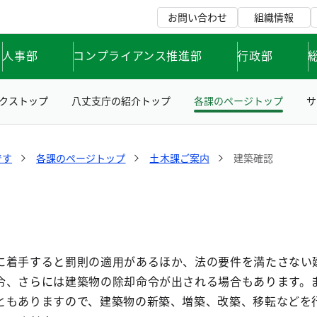
お問い合わせ
組織情報
人事部
コンプライアンス推進部
行政部
クストップ
八丈支庁の紹介トップ
各課のページトップ
サ
です
各課のページトップ
土木課ご案内
建築確認
着手すると罰則の適用があるほか、法の要件を満たさない
令、さらには建築物の除却命令が出される場合もあります。
ともありますので、建築物の新築、増築、改築、移転などを