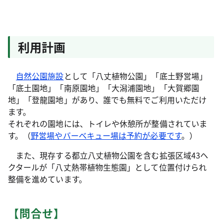
利用計画
自然公園施設
として「八丈植物公園」「底土野営場」
「底土園地」「南原園地」「大潟浦園地」「大賀郷園
地」「登龍園地」があり、誰でも無料でご利用いただけ
ます。
それぞれの園地には、トイレや休憩所が整備されていま
す。（
野営場やバーベキュー場は予約が必要です
。）
また、現存する都立八丈植物公園を含む拡張区域43ヘ
クタールが「八丈熱帯植物生態園」として位置付けられ
整備を進めています。
【問合せ】