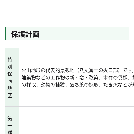
保護計画
特
別
火山地形の代表的景観地（八丈富士の火口部）です
保
建築物などの工作物の新・増・改築、木竹の伐採、
護
の採取、動物の捕獲、落ち葉の採取、たき火などが
地
区
第
一
種