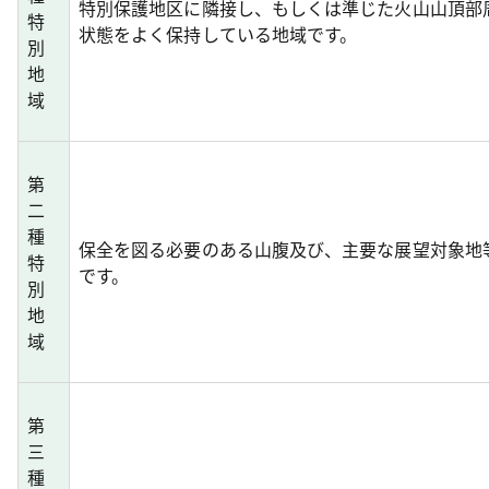
特別保護地区に隣接し、もしくは準じた火山山頂部
特
状態をよく保持している地域です。
別
地
域
第
二
種
保全を図る必要のある山腹及び、主要な展望対象地
特
です。
別
地
域
第
三
種