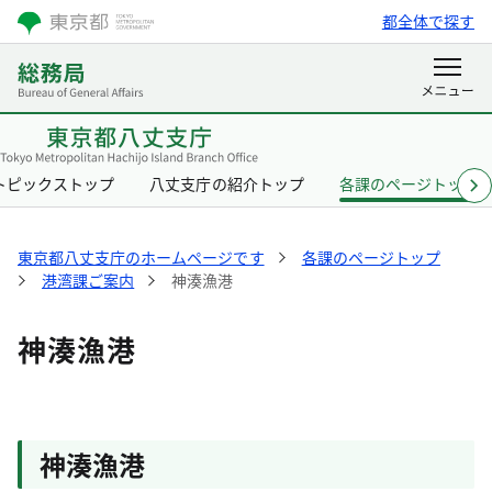
都全体で探す
トピックストップ
八丈支庁の紹介トップ
各課のページトップ
東京都八丈支庁のホームページです
各課のページトップ
港湾課ご案内
神湊漁港
神湊漁港
神湊漁港