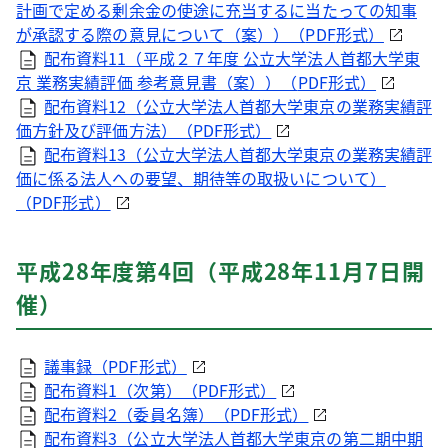
計画で定める剰余金の使途に充当するに当たっての知事
が承認する際の意見について（案））（
PDF
形式）
配布資料11（平成２７年度 公立大学法人首都大学東
京 業務実績評価 参考意見書（案））（
PDF
形式）
配布資料12（公立大学法人首都大学東京の業務実績評
価方針及び評価方法）（
PDF
形式）
配布資料13（公立大学法人首都大学東京の業務実績評
価に係る法人への要望、期待等の取扱いについて）
（
PDF
形式）
平成28年度第4回（平成28年11月7日開
催）
議事録（
PDF
形式）
配布資料1（次第）（
PDF
形式）
配布資料2（委員名簿）（
PDF
形式）
配布資料3（公立大学法人首都大学東京の第二期中期