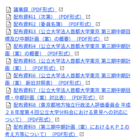
議事録（
PDF
形式）
配布資料1（次第）（
PDF
形式）
配布資料2（委員名簿）（
PDF
形式）
配布資料3（公立大学法人首都大学東京 第三期中期目
標及び中期計画（案）の概要）（
PDF
形式）
配布資料4（公立大学法人首都大学東京 第三期中期計
画（案）の概要）（
PDF
形式）
配布資料5（公立大学法人首都大学東京 第三期中期計
画（案））（
PDF
形式）
配布資料6（公立大学法人首都大学東京 第三期中期計
画（案） 新旧対照表）（
PDF
形式）
配布資料7（公立大学法人首都大学東京 第三期中期目
標・中期計画（案）対比表）（
PDF
形式）
配布資料8（東京都地方独立行政法人評価委員会 平成
２８年度第４回公立大学分科会における意見への対応に
ついて）（
PDF
形式）
配布資料9（第三期中期計画（案）におけるＫＰＩの
考え方等について）（
PDF
形式）