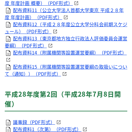
度 年度計画 概要）（
PDF
形式）
配布資料11（公立大学法人首都大学東京 平成２８年
度 年度計画）（
PDF
形式）
配布資料12（平成２８年度公立大学分科会前期スケジ
ュール）（
PDF
形式）
配布資料13（東京都地方独立行政法人評価委員会運営
要綱）（
PDF
形式）
配布資料14（附属機関等設置運営要綱）（
PDF
形式）
配布資料15（附属機関等設置運営要綱の取扱いについ
て（通知））（
PDF
形式）
平成28年度第2回（平成28年7月8日開
催）
議事録（
PDF
形式）
配布資料1（次第）（
PDF
形式）