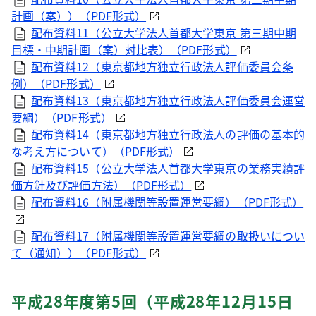
計画（案））（
PDF
形式）
配布資料11（公立大学法人首都大学東京 第三期中期
目標・中期計画（案）対比表）（
PDF
形式）
配布資料12（東京都地方独立行政法人評価委員会条
例）（
PDF
形式）
配布資料13（東京都地方独立行政法人評価委員会運営
要綱）（
PDF
形式）
配布資料14（東京都地方独立行政法人の評価の基本的
な考え方について）（
PDF
形式）
配布資料15（公立大学法人首都大学東京の業務実績評
価方針及び評価方法）（
PDF
形式）
配布資料16（附属機関等設置運営要綱）（
PDF
形式）
配布資料17（附属機関等設置運営要綱の取扱いについ
て（通知））（
PDF
形式）
平成28年度第5回（平成28年12月15日