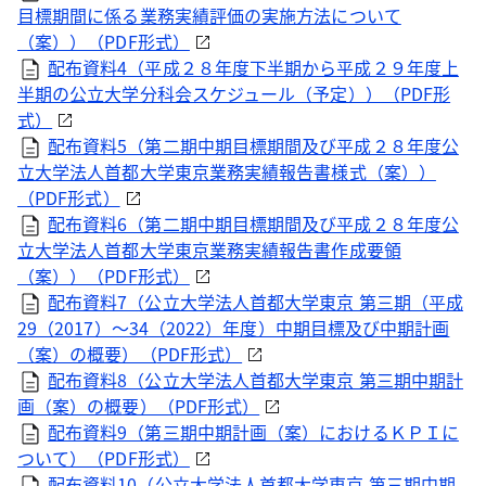
目標期間に係る業務実績評価の実施方法について
（案））（
PDF
形式）
配布資料4（平成２８年度下半期から平成２９年度上
半期の公立大学分科会スケジュール（予定））（
PDF
形
式）
配布資料5（第二期中期目標期間及び平成２８年度公
立大学法人首都大学東京業務実績報告書様式（案））
（
PDF
形式）
配布資料6（第二期中期目標期間及び平成２８年度公
立大学法人首都大学東京業務実績報告書作成要領
（案））（
PDF
形式）
配布資料7（公立大学法人首都大学東京 第三期（平成
29（2017）～34（2022）年度）中期目標及び中期計画
（案）の概要）（
PDF
形式）
配布資料8（公立大学法人首都大学東京 第三期中期計
画（案）の概要）（
PDF
形式）
配布資料9（第三期中期計画（案）におけるＫＰＩに
ついて）（
PDF
形式）
配布資料10（公立大学法人首都大学東京 第三期中期