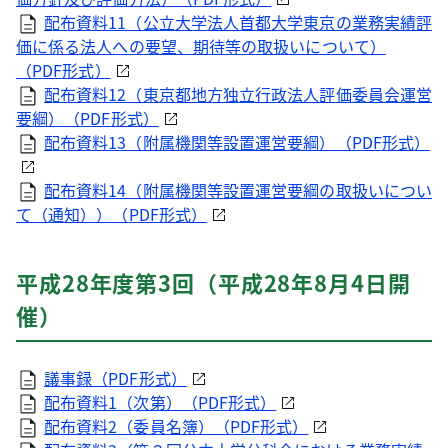
配布資料11（公立大学法人首都大学東京の業務実績評
価に係る法人への要望、期待等の取扱いについて）
（
PDF
形式）
配布資料12（東京都地方独立行政法人評価委員会運営
要綱）（
PDF
形式）
配布資料13（附属機関等設置運営要綱）（
PDF
形式）
配布資料14（附属機関等設置運営要綱の取扱いについ
て（通知））（
PDF
形式）
平成28年度第3回（平成28年8月4日開
催）
議事録（
PDF
形式）
配布資料1（次第）（
PDF
形式）
配布資料2（委員名簿）（
PDF
形式）