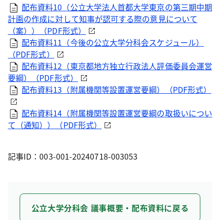
配布資料10（公立大学法人首都大学東京の第三期中期
計画の作成に対して知事が認可する際の意見について
（案））（
PDF
形式）
配布資料11（今後の公立大学分科会スケジュール）
（
PDF
形式）
配布資料12（東京都地方独立行政法人評価委員会運営
要綱）（
PDF
形式）
配布資料13（附属機関等設置運営要綱）（
PDF
形式）
配布資料14（附属機関等設置運営要綱の取扱いについ
て（通知））（
PDF
形式）
記事ID：003-001-20240718-003053
公立大学分科会 議事概要・配布資料に戻る