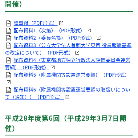
開催）
議事録（
PDF
形式）
配布資料1（次第）（
PDF
形式）
配布資料2（委員名簿）（
PDF
形式）
配布資料3（公立大学法人首都大学東京 役員報酬基準
の改定について）（
PDF
形式）
配布資料4（東京都地方独立行政法人評価委員会運営
要綱）（
PDF
形式）
配布資料5（附属機関等設置運営要綱）（
PDF
形式）
配布資料6（附属機関等設置運営要綱の取扱いについ
て（通知））（
PDF
形式）
平成28年度第6回（平成29年3月7日開
催）