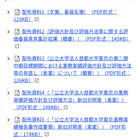
配布資料1（次第、委員名簿）（
PDF
形式：
123KB）
配布資料2（評価方針及び評価方法等に関する評
価委員意見集計結果（概要））（
PDF
形式：145KB）
配布資料3（公立大学法人首都大学東京の第二期
中期目標期間における業務実績評価方針及び評価方法
等の見直し（素案）について（概要））（
PDF
形式：
126KB）
配布資料4（「公立大学法人首都大学東京の業務
実績評価方針及び評価方法」新旧対照表（素案））
（
PDF
形式：148KB）
配布資料5（「公立大学法人首都大学東京業務実
績報告書作成要領」新旧対照表（素案））（
PDF
形
式：174KB）