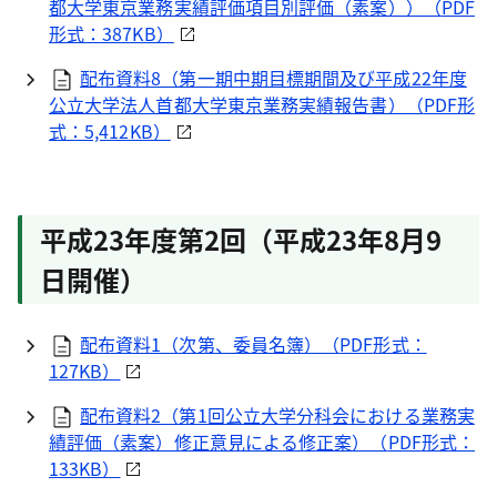
都大学東京業務実績評価項目別評価（素案））（
PDF
形式：387KB）
配布資料8（第一期中期目標期間及び平成22年度
公立大学法人首都大学東京業務実績報告書）（
PDF
形
式：5,412KB）
平成23年度第2回（平成23年8月9
日開催）
配布資料1（次第、委員名簿）（
PDF
形式：
127KB）
配布資料2（第1回公立大学分科会における業務実
績評価（素案）修正意見による修正案）（
PDF
形式：
133KB）