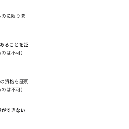
ものに限りま
であることを証
ものは不可）
人の資格を証明
ものは不可）
等ができない