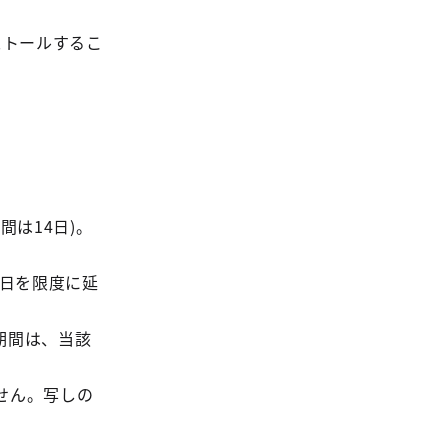
ストールするこ
は14日)。
0日を限度に延
期間は、当該
せん。写しの