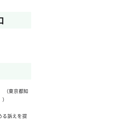
口
 （東京都知
。）
める訴えを提