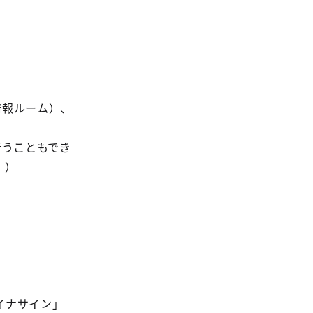
情報ルーム）、
行うこともでき
。）
。
。
イナサイン」