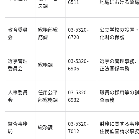
6511
地域における流
ス課
教育委員
総務部総
03-5320-
公立学校の設置
会
務課
6720
化財の保護
選挙管理
03-5320-
選挙の管理事務
総務課
委員会
6906
正法関係事務
人事委員
任用公平
03-5320-
職員の採用等の
会
部総務課
6932
査事務
監査事務
03-5320-
財務に関する事
総務課
局
7012
住民監査請求事