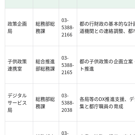
03-
政策企画
総務部総
都の行財政の基本的な計
5388-
局
務課
道機関との連絡調整、都
2166
03-
子供政策
総合推進
都の子供政策の企画立案
5388-
連携室
部総務課
ト推進
2165
デジタル
03-
総務部総
各局等のDX推進支援、
サービス
5388-
務課
集と都庁職員の育成
局
2038
03-