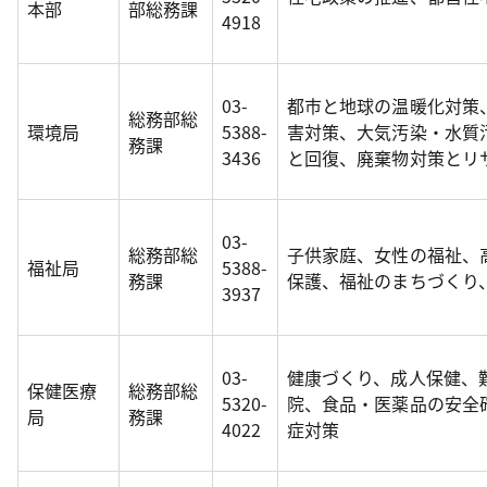
本部
部総務課
4918
03-
都市と地球の温暖化対策
総務部総
環境局
5388-
害対策、大気汚染・水質
務課
3436
と回復、廃棄物対策とリ
03-
総務部総
子供家庭、女性の福祉、
福祉局
5388-
務課
保護、福祉のまちづくり
3937
03-
健康づくり、成人保健、
保健医療
総務部総
5320-
院、食品・医薬品の安全
局
務課
4022
症対策