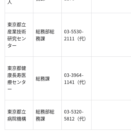
人
東京都立
産業技術
総務部総
03-5530-
研究セン
務課
2111（代）
ター
東京都健
康長寿医
03-3964-
総務課
療センタ
1141（代）
ー
東京都立
総務部総
03-5320-
病院機構
務課
5812（代）