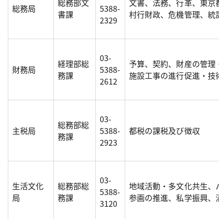
総務部文
文書、法務、行革、東京
総務局
5388-
書課
村行財政、危機管理、統
2329
03-
経理部総
予算、契約、財産の管理
財務局
5388-
務課
施設工事の進行促進・技
2612
03-
総務部総
主税局
5388-
都税の課税及び徴収
務課
2923
03-
生活文化
総務部総
地域活動・多文化共生、
5388-
局
務課
参画の推進、私学振興、
3120