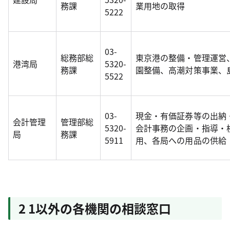
務課
業用地の取得
5222
03-
総務部総
東京港の整備・管理運営
港湾局
5320-
務課
園整備、高潮対策事業、
5522
03-
現金・有価証券等の出納
会計管理
管理部総
5320-
会計事務の企画・指導・
局
務課
5911
用、各局への用品の供給
2 1以外の各機関の相談窓口