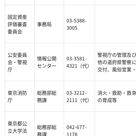
固定資産
03-5388-
評価審査
事務局
3005
委員会
公安委員
警視庁の管理及
情報公開
03-3581-
会・警視
他の道府県警察
センター
4321（代）
庁
交付、風俗営業
東京消防
総務部総
03-3212-
消火・救助・救
庁
務課
2111（代）
の育成等
東京都公
総務部総
042-677-
立大学法
務課
1178