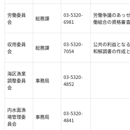
労働委員
03-5320-
労働争議のあっ
総務課
会
6981
働組合の資格審
収用委員
03-5320-
公共の利益とな
総務課
会
7054
和解調書の作成
海区漁業
03-5320-
調整委員
事務局
4852
会
内水面漁
03-5320-
場管理委
事務局
4841
員会