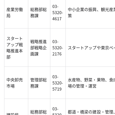
03-
産業労働
総務部総
中小企業の振興、観光産
5320-
局
務課
策
4617
スタート
戦略推進
03-
アップ戦
部戦略企
5320-
スタートアップや東京ベ
略推進本
画課
2176
部
03-
中央卸売
管理部総
水産物、野菜・果物、食
5320-
市場
務課
場の管理・運営
5719
03-
総務部総
都道・橋梁の建設・管理
建設局
5320-