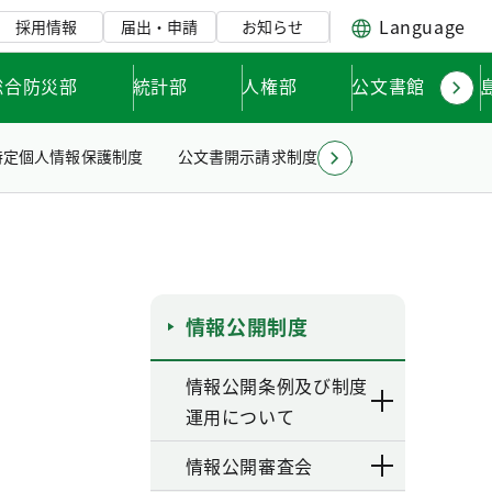
Language
採用情報
届出・申請
お知らせ
総合防災部
統計部
人権部
公文書館
特定個人情報保護制度
公文書開示請求制度について
公文書情報
情報公開制度
情報公開条例及び制度
運用について
情報公開審査会