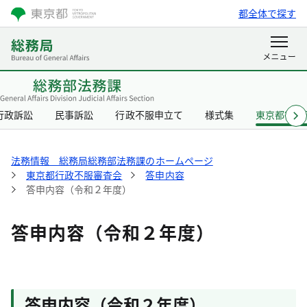
都全体で探す
行政訴訟
民事訴訟
行政不服申立て
様式集
東京都行政
法務情報 総務局総務部法務課のホームページ
東京都行政不服審査会
答申内容
答申内容（令和２年度）
答申内容（令和２年度）
答申内容（令和２年度）