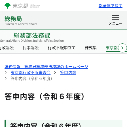
都全体で探す
行政訴訟
民事訴訟
行政不服申立て
様式集
東京都行政
法務情報 総務局総務部法務課のホームページ
東京都行政不服審査会
答申内容
答申内容（令和６年度）
答申内容（令和６年度）
答申内容（令和６年度）