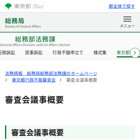
都全体で探す
行政訴訟
民事訴訟
行政不服申立て
様式集
東京都行政
法務情報 総務局総務部法務課のホームページ
東京都行政不服審査会
審査会議事概要
審査会議事概要
審査会議事概要