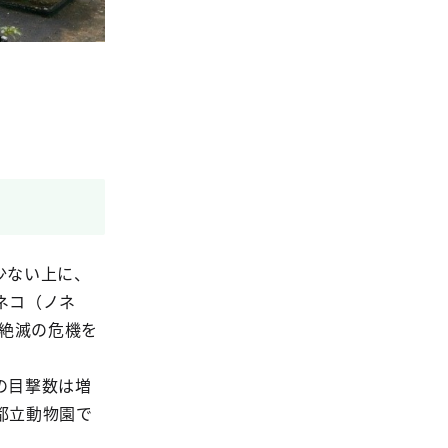
少ない上に、
ネコ（ノネ
。絶滅の危機を
の目撃数は増
都立動物園で