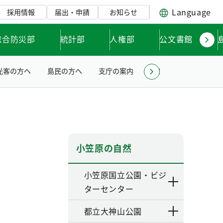
Language
採用情報
届出・申請
お知らせ
総合防災部
統計部
人権部
公文書館
光客の方へ
島民の方へ
支庁の案内
小笠原亜熱帯農業セン
小笠原の自然
小笠原国立公園・ビジ
ターセンター
都立大神山公園