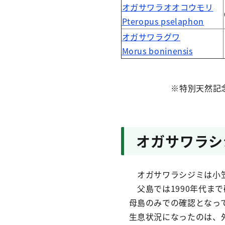
オガサワラオオコウモリ
Pteropus pselaphon
オガサワラグワ
Morus boninensis
※特別天然記念
オガサワラシ
オガサワラシジミは小笠
父島では1990年代ま
母島のみでの確認となっ
生息状況になったのは、