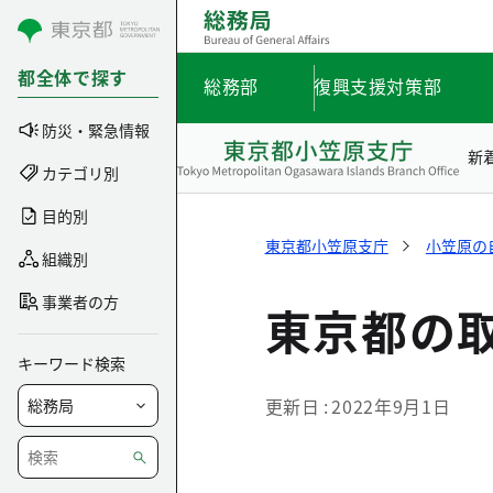
コンテンツにスキップ
都全体で探す
総務部
復興支援対策部
防災・緊急情報
新
カテゴリ別
目的別
東京都小笠原支庁
小笠原の
組織別
事業者の方
東京都の取
キーワード検索
更新日
2022年9月1日