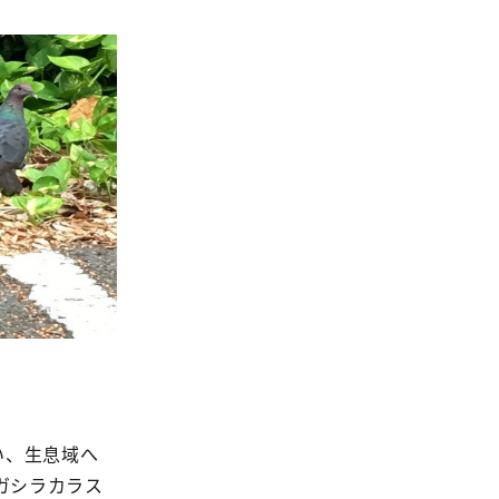
い、生息域へ
ガシラカラス