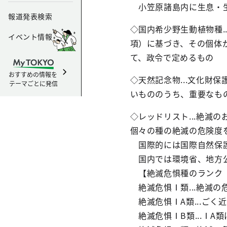
小笠原諸島内に生息・生
報道発表検索
◇国内希少野生動植物種.
イベント情報
項）に基づき、その個体
て、政令で定めるもの
おすすめの情報を
◇天然記念物...文化財
テーマごとに発信
いもののうち、重要なも
◇レッドリスト...絶滅
個々の種の絶滅の危険度
国際的には国際自然保護
国内では環境省、地方公
【絶滅危惧種のランク（
絶滅危惧Ⅰ類...絶滅の
絶滅危惧ⅠA類...ご
絶滅危惧ⅠB類...ⅠA