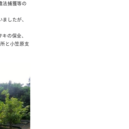
違法捕獲等の
。
いましたが、
サキの保全、
務所と小笠原支