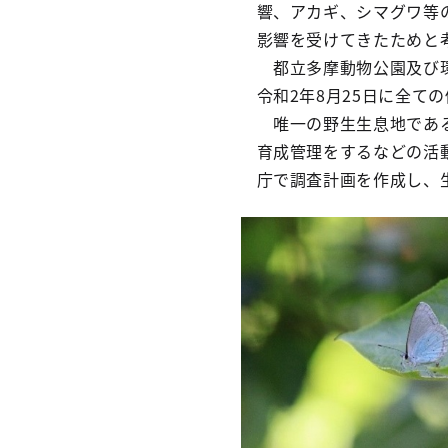
響、アカギ、シマグワ等
影響を受けてきたためと
都立多摩動物公園及び環
令和2年8月25日に全て
唯一の野生生息地である
育成管理をするなどの活
庁で調査計画を作成し、