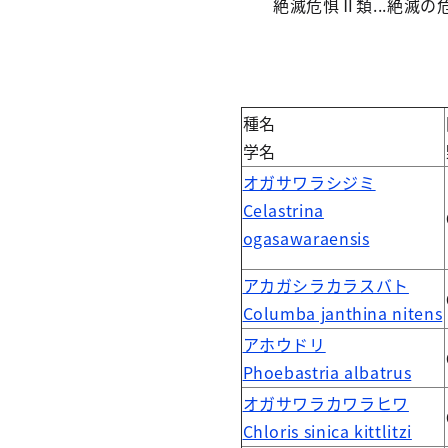
絶滅危惧Ⅱ類...絶滅の
種名
学名
オガサワラシジミ
Celastrina
ogasawaraensis
アカガシラカラスバト
Columba janthina nitens
アホウドリ
Phoebastria albatrus
オガサワラカワラヒワ
Chloris sinica kittlitzi