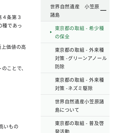
世界自然遺産 小笠原
諸島
第４条第３
の種であっ
東京都の取組 - 希少種
の保全
術上価値の高
東京都の取組 - 外来種
対策 -グリーンアノール
防除
トのことで、
東京都の取組 - 外来種
対策 -ネズミ駆除
世界自然遺産小笠原諸
島について
東京都の取組 - 普及啓
高いもの
発活動