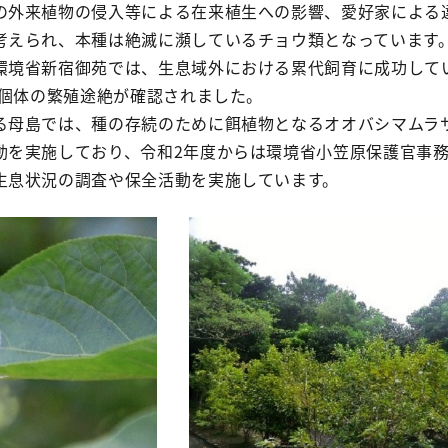
の外来植物の侵入等による在来植生への影響、愛好家による
考えられ、本種は絶滅に瀕しているチョウ類となっています
境省新宿御苑では、生息域外における累代飼育に成功して
の個体の繁殖途絶が確認されました。
母島では、種の存続のために餌植物となるオオバシマムラ
動を実施しており、令和2年度からは環境省小笠原保護官事
生息状況の調査や保全活動を実施しています。