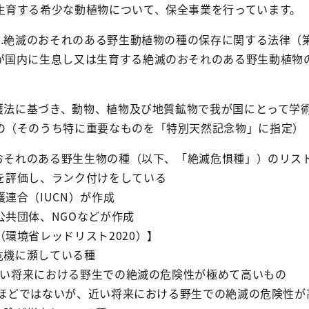
育する希少な動植物について、保全事業を行っています。
..絶滅のおそれのある野生動植物の種の保存に関する法律（
が国内に生息し又は生育する絶滅のおそれのある野生動植物
保護法に基づき、動物、植物及び地質鉱物で我が国にとって学
の（そのうち特に重要なものを「特別天然記念物」に指定）
のおそれのある野生生物の種（以下、「絶滅危惧種」）のリス
を評価し、ランク付けをしている
連合（IUCN）が作成
共団体、NGOなどが作成
環境省レッドリスト2020）】
危機に瀕している種
く近い将来における野生での絶滅の危険性が極めて高いもの
類ほどではないが、近い将来における野生での絶滅の危険性が