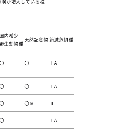
危険が増大している種
国内希少
天然記念物
絶滅危惧種
野生動物種
〇
〇
ⅠA
〇
〇
ⅠA
〇
〇※
Ⅱ
〇
ⅠA