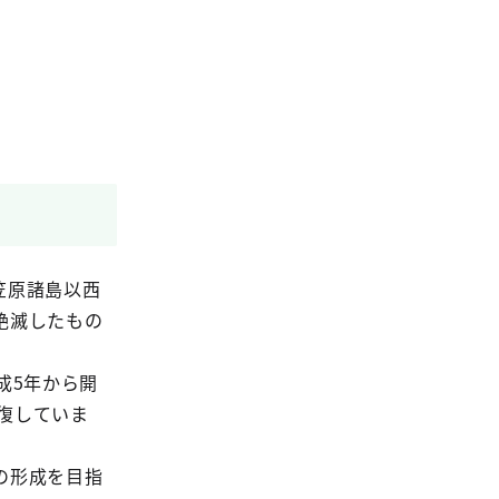
笠原諸島以西
絶滅したもの
成5年から開
回復していま
の形成を目指