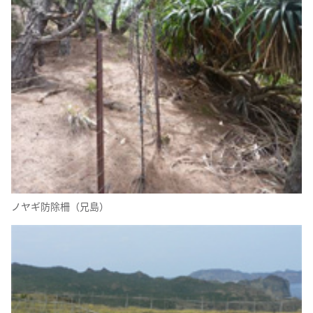
ノヤギ防除柵（兄島）