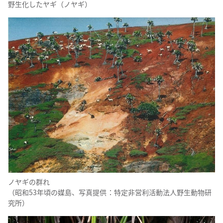
野生化したヤギ（ノヤギ）
ノヤギの群れ
（昭和53年頃の媒島、写真提供：特定非営利活動法人野生動物研
究所）