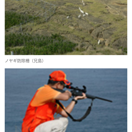
ノヤギ防除柵（兄島）