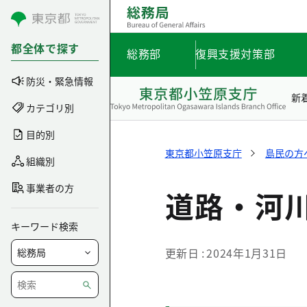
コンテンツにスキップ
都全体で探す
総務部
復興支援対策部
防災・緊急情報
新
カテゴリ別
目的別
東京都小笠原支庁
島民の方
組織別
事業者の方
道路・河
キーワード検索
更新日
2024年1月31日