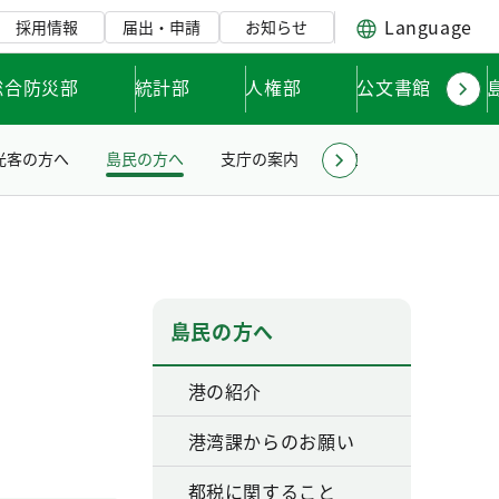
Language
採用情報
届出・申請
お知らせ
総合防災部
統計部
人権部
公文書館
光客の方へ
島民の方へ
支庁の案内
小笠原亜熱帯農業セン
島民の方へ
港の紹介
港湾課からのお願い
都税に関すること