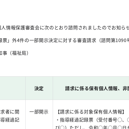
都個人情報保護審査会に次のとおり諮問されましたのでお知ら
票」外4件の一部開示決定に対する審査請求（諮問第1090
知事（福祉局）
）
決定
請求に係る保有個人情報、非
請求者に関
一部開示
【請求に係る対象保有個人情報】
指導経過記
・指導経過記録票（受付番号○、
び○）ただし、令和○年○月○日