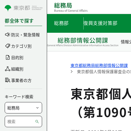
コンテンツにスキップ
都全体で探す
総務部
復興支援対策部
防災・緊急情報
情報
カテゴリ別
目的別
東京都総務局総務部情報公開課
組織別
東京都個人情報保護審査会の新
事業者の方
東京都個
キーワード検索
（第109