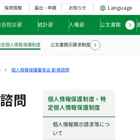
Language
採用情報
届出・申請
お知らせ
総合防災部
統計部
人権部
公文書館
特定個人情報保護制度
公文書開示請求制度について
公文書情報
会
個人情報保護審査会 新規諮問
諮問
個人情報保護制度・特
定個人情報保護制度
個人情報開示請求等につ
いて