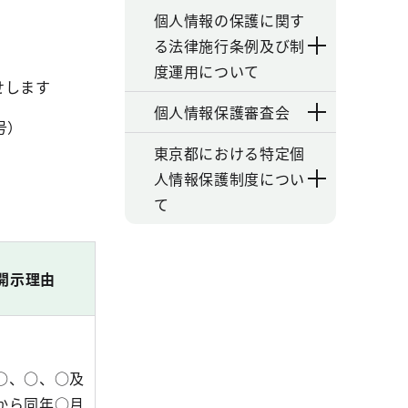
個人情報の保護に関す
る法律施行条例及び制
度運用について
せします
個人情報保護審査会
号）
東京都における特定個
人情報保護制度につい
て
開示理由
○、○、○及
から同年○月