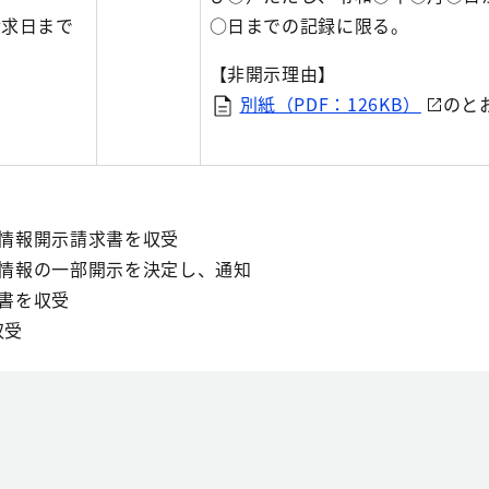
請求日まで
○日までの記録に限る。
【非開示理由】
別紙（PDF：126KB）
のと
人情報開示請求書を収受
人情報の一部開示を決定し、通知
求書を収受
収受