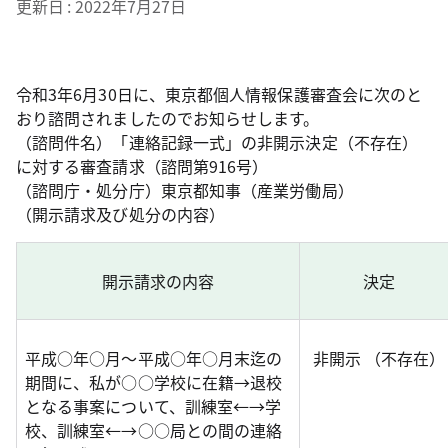
更新日
2022年7月27日
令和3年6月30日に、東京都個人情報保護審査会に次のと
おり諮問されましたのでお知らせします。
（諮問件名）「連絡記録一式」の非開示決定（不存在）
に対する審査請求（諮問第916号）
（諮問庁・処分庁）東京都知事（産業労働局）
（開示請求及び処分の内容）
開示請求の内容
決定
平成○年○月～平成○年○月末迄の
非開示 （不存在）
期間に、私が○○学校に在籍→退校
となる事案について、訓練室←→学
校、訓練室←→○○局との間の連絡