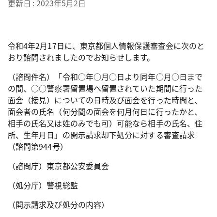
更新日
2023年5月2日
令和4年2月17日に、東京都個人情報保護審査会に次のと
おり諮問されましたのでお知らせします。
（諮問件名）「令和○年○月○日より同年○月○日まで
の間、○○警察署留置場へ留置されていた期間に行った
面会（接見）についての日時及び面会を行った時間と、
面会者の氏名（何分間の面会を何月何日に行ったかと、
相手の氏名又は姓のみでも可）可能なら相手の氏名、住
所、生年月日」の開示請求却下処分に対する審査請求
（諮問第944号）
（諮問庁）東京都公安委員会
（処分庁）警視総監
（開示請求及び処分の内容）