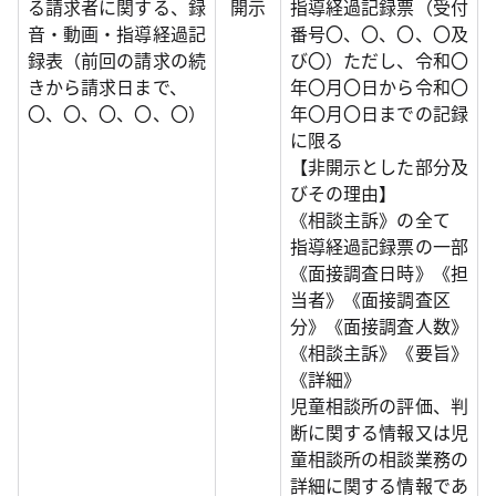
る請求者に関する、録
開示
指導経過記録票（受付
音・動画・指導経過記
番号〇、〇、〇、〇及
録表（前回の請求の続
び〇）ただし、令和〇
きから請求日まで、
年〇月〇日から令和〇
〇、〇、〇、〇、〇）
年〇月〇日までの記録
に限る
【非開示とした部分及
びその理由】
《相談主訴》の全て
指導経過記録票の一部
《面接調査日時》《担
当者》《面接調査区
分》《面接調査人数》
《相談主訴》《要旨》
《詳細》
児童相談所の評価、判
断に関する情報又は児
童相談所の相談業務の
詳細に関する情報であ