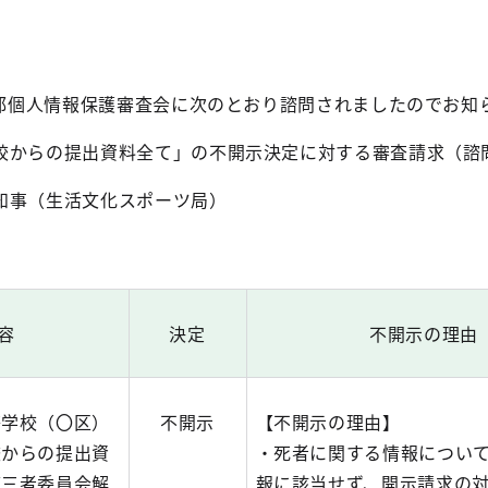
京都個人情報保護審査会に次のとおり諮問されましたのでお知
校からの提出資料全て」の不開示決定に対する審査請求（諮問
知事（生活文化スポーツ局）
）
容
決定
不開示の理由
等学校（〇区）
不開示
【不開示の理由】
校からの提出資
・死者に関する情報につい
第三者委員会解
報に該当せず、開示請求の