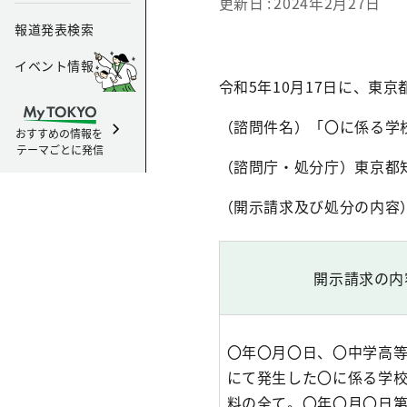
更新日
2024年2月27日
報道発表検索
イベント情報
令和5年10月17日に、東
（諮問件名）「〇に係る学
おすすめの情報を
テーマごとに発信
（諮問庁・処分庁）東京都
（開示請求及び処分の内容
開示請求の内
〇年〇月〇日、〇中学高
にて発生した〇に係る学
料の全て。〇年〇月〇日