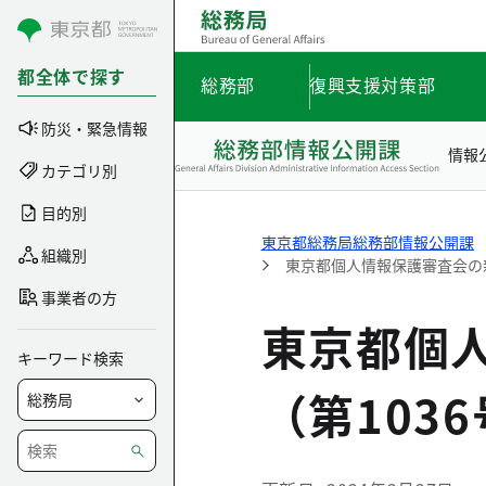
コンテンツにスキップ
都全体で探す
総務部
復興支援対策部
防災・緊急情報
情報
カテゴリ別
目的別
東京都総務局総務部情報公開課
組織別
東京都個人情報保護審査会の新
事業者の方
東京都個
キーワード検索
（第103