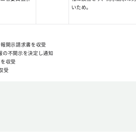
いため。
人情報開示請求書を収受
情報の不開示を決定し通知
書を収受
を収受