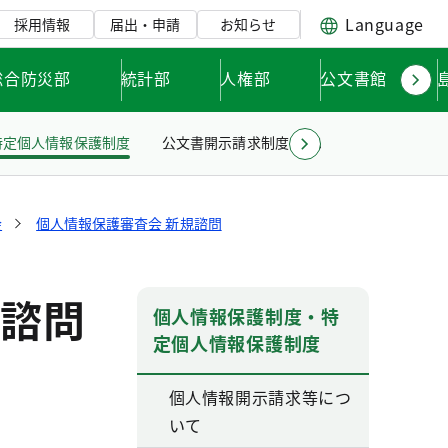
Language
採用情報
届出・申請
お知らせ
総合防災部
統計部
人権部
公文書館
特定個人情報保護制度
公文書開示請求制度について
公文書情報
会
個人情報保護審査会 新規諮問
諮問
個人情報保護制度・特
定個人情報保護制度
個人情報開示請求等につ
いて