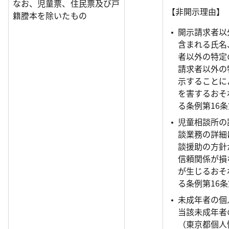
なお、児童票、住民票及び戸
【非開示理由】
籍謄本を除いたもの
開示請求者以
含まれる氏名
者以外の特定
請求者以外の
示することに
を害するおそ
る条例第16条
児童相談所の
談業務の詳細
談援助の方針
信頼関係が損
が生じるおそ
る条例第16条
未成年者の個
当該未成年者
（東京都個人