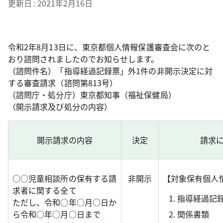
更新日
2021年2月16日
令和2年8月13日に、東京都個人情報保護審査会に次のと
おり諮問されましたのでお知らせします。
（諮問件名）「指導経過記録票」外1件の非開示決定に対
する審査請求（諮問第813号）
（諮問庁・処分庁）東京都知事（福祉保健局）
（開示請求及び処分の内容）
開示請求の内容
決定
請求
○○児童相談所の保有する請
非開示
【対象保有個人
求者に関する全て
指導経過記
ただし、令和○年○月○日か
ら令和○年○月○日まで
関係書類