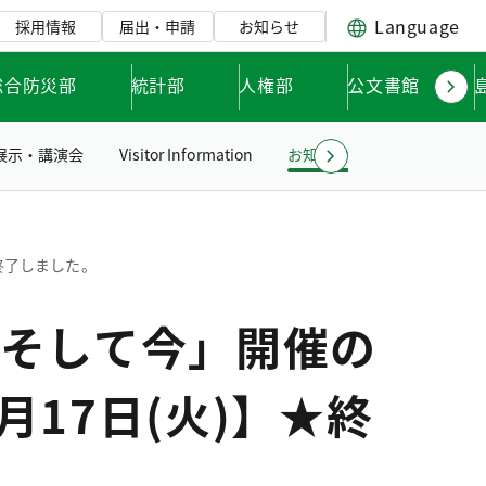
Language
採用情報
届出・申請
お知らせ
総合防災部
統計部
人権部
公文書館
展示・講演会
Visitor Information
お知らせ
リンク集
終了しました。
そして今」開催の
月17日(火)】★終