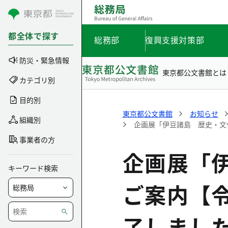
コンテンツにスキップ
都全体で探す
総務部
復興支援対策部
防災・緊急情報
東京都公文書館とは
カテゴリ別
目的別
東京都公文書館
お知らせ
組織別
企画展「伊豆諸島 歴史・文化
事業者の方
企画展「
キーワード検索
ご案内【令
了しまし