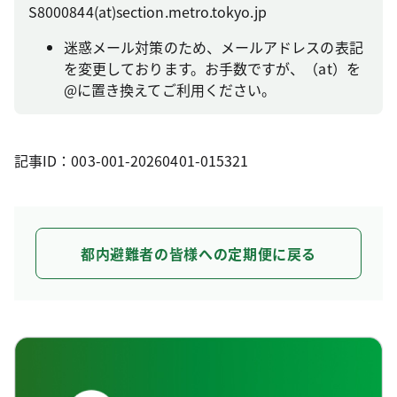
S8000844(at)section.metro.tokyo.jp
迷惑メール対策のため、メールアドレスの表記
を変更しております。お手数ですが、（at）を
@に置き換えてご利用ください。
記事ID：003-001-20260401-015321
都内避難者の皆様への定期便に戻る